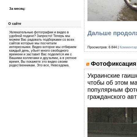
За месяц:
О сайте
Дальше продолж
Увлекательные фотографии и видео в
удобной подаче? Запросто! Теперь мы
можем Вас радовать подборками со всех
сайтов которые мы посчитали
интересными. Видео которое мы отбираем
Просмотров: 6 844 |
Комментар
каждый день, убьет много свободного
времени и заставит Вас поделится им с
Вашими коллегами и друзьями, а в уютное
время, Вы покажете это видео своим
Фотофиксация 
родественникам. Это все, Невседома.
Украинские гаишн
чтобы об этом м
популярным фото
гражданского ав