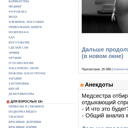
КАРИКАТУРЫ
МОДИНГ
ФОТОЖАБА
МОДА
ФЛЕШМОБ, МАССОВКИ
ПРИКОЛЬНЫЕ КНИГИ
ПОЗИТИФФФ
ЕДА
НОСТАЛЬГИЯ
СДЕЛАЙ САМ
Дальше продолж
АРМИЯ
(в новом окне)
ОРУЖИЕ
IT-ТЕХНОЛОГИИ
WALLPAPERS, ОБОИ
Просмотров: 26 588 |
Коммента
ПОЖАРЫ, КАТАСТРОФЫ
ЗАГАДКИ
Анекдоты
ТАТУИРОВКИ
КИТАЙ
ДЕМОТИВАТОРЫ
Медсестра отбир
отдыхающий спр
ДЛЯ ВЗРОСЛЫХ 18+
ПРИКОЛЫ И СМЕШНОЕ
- И что это будет
ПОДБОРКА ВИДЕО
- Общий анализ 
УЖАСНОЕ
КРАСИВЫЕ ДЕВУШКИ
КРАСИВЫЕ ПАРНИ