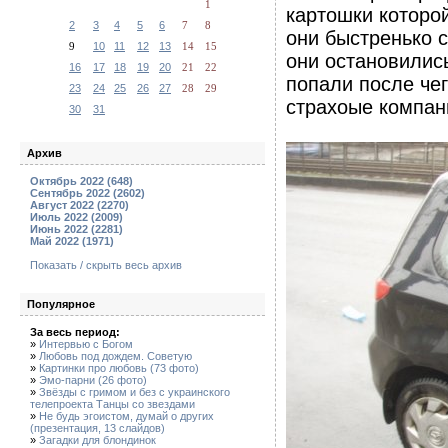
1
картошки которой
2
3
4
5
6
7
8
они быстренько 
9
10
11
12
13
14
15
они остановилис
16
17
18
19
20
21
22
попали после че
23
24
25
26
27
28
29
страхоые компани
30
31
Архив
Октябрь 2022 (648)
Сентябрь 2022 (2602)
Август 2022 (2270)
Июль 2022 (2009)
Июнь 2022 (2281)
Май 2022 (1971)
Показать / скрыть весь архив
Популярное
За весь период:
»
Интервью с Богом
»
Любовь под дождем. Советую
»
Картинки про любовь (73 фото)
»
Эмо-парни (26 фото)
»
Звёзды с гримом и без с украинского
телепроекта Танцы со звездами
»
Не будь эгоистом, думай о других
(презентация, 13 слайдов)
»
Загадки для блондинок