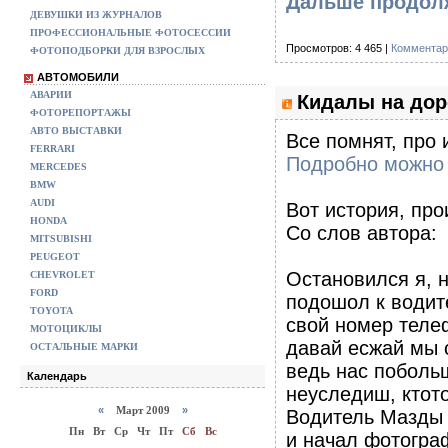
Дальше продол
ДЕВУШКИ ИЗ ЖУРНАЛОВ
ПРОФЕССИОНАЛЬНЫЕ ФОТОСЕССИИ
Просмотров: 4 465 |
Комментар
ФОТОПОДБОРКИ ДЛЯ ВЗРОСЛЫХ
АВТОМОБИЛИ
АВАРИИ
Кидалы на дор
ФОТОРЕПОРТАЖЫ
АВТО ВЫСТАВКИ
Все помнят, про 
FERRARI
Подробно можно 
MERCEDES
BMW
AUDI
Вот история, пр
HONDA
Со слов автора:
MITSUBISHI
PEUGEOT
Остановился я, н
CHEVROLET
FORD
подошол к водит
TOYOTA
свой номер телеф
МОТОЦИКЛЫ
давай есжай мы 
ОСТАЛЬНЫЕ МАРКИ
ведь нас побольш
Календарь
неуследиш, ктото
«
Март 2009
»
Водитель Мазды 
Пн
Вт
Ср
Чт
Пт
Сб
Вс
и начал фотогра