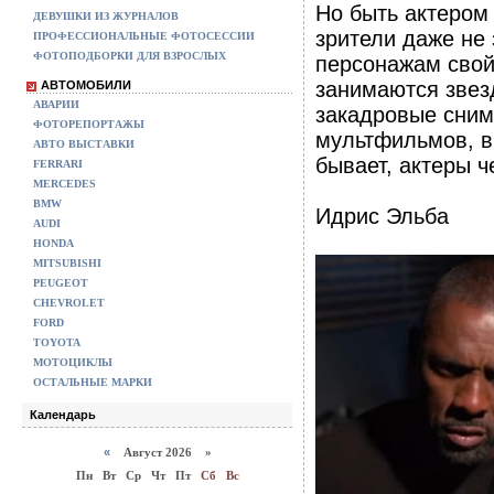
Но быть актером 
ДЕВУШКИ ИЗ ЖУРНАЛОВ
зрители даже не
ПРОФЕССИОНАЛЬНЫЕ ФОТОСЕССИИ
ФОТОПОДБОРКИ ДЛЯ ВЗРОСЛЫХ
персонажам свой
занимаются звез
АВТОМОБИЛИ
АВАРИИ
закадровые сним
ФОТОРЕПОРТАЖЫ
мультфильмов, вы
АВТО ВЫСТАВКИ
бывает, актеры 
FERRARI
MERCEDES
BMW
Идрис Эльба
AUDI
HONDA
MITSUBISHI
PEUGEOT
CHEVROLET
FORD
TOYOTA
МОТОЦИКЛЫ
ОСТАЛЬНЫЕ МАРКИ
Календарь
«
Август 2026 »
Пн
Вт
Ср
Чт
Пт
Сб
Вс