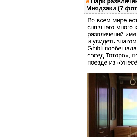
Парк развлече
Миядзаки (7 фот
Во всем мире ес
снявшего много 
развлечений имен
и увидеть знако
Ghibli пообещала
сосед Тоторо», п
поезде из «Унес