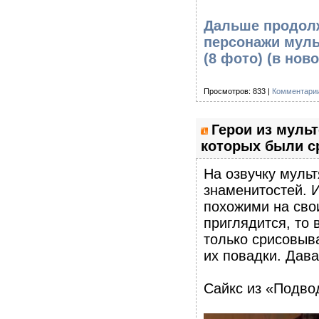
Дальше продолж
персонажи муль
(8 фото)
(в ново
Просмотров: 833 |
Комментарии
Герои из муль
которых были ср
На озвучку муль
знаменитостей. И
похожими на свои
приглядится, то 
только срисовыв
их повадки. Дава
Сайкс из «Подво