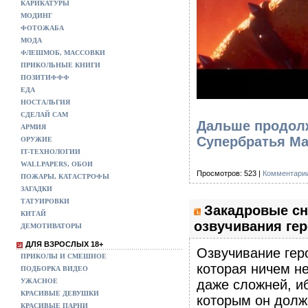
КАРИКАТУРЫ
МОДИНГ
ФОТОЖАБА
МОДА
ФЛЕШМОБ, МАССОВКИ
ПРИКОЛЬНЫЕ КНИГИ
ПОЗИТИФФФ
ЕДА
НОСТАЛЬГИЯ
СДЕЛАЙ САМ
Дальше продол
АРМИЯ
Супербратья М
ОРУЖИЕ
IT-ТЕХНОЛОГИИ
WALLPAPERS, ОБОИ
Просмотров: 523 |
Комментарии
ПОЖАРЫ, КАТАСТРОФЫ
ЗАГАДКИ
ТАТУИРОВКИ
Закадровые сн
КИТАЙ
озвучивания ге
ДЕМОТИВАТОРЫ
ДЛЯ ВЗРОСЛЫХ 18+
Озвучивание гер
ПРИКОЛЫ И СМЕШНОЕ
которая ничем не
ПОДБОРКА ВИДЕО
УЖАСНОЕ
даже сложней, иб
КРАСИВЫЕ ДЕВУШКИ
которым он долж
КРАСИВЫЕ ПАРНИ