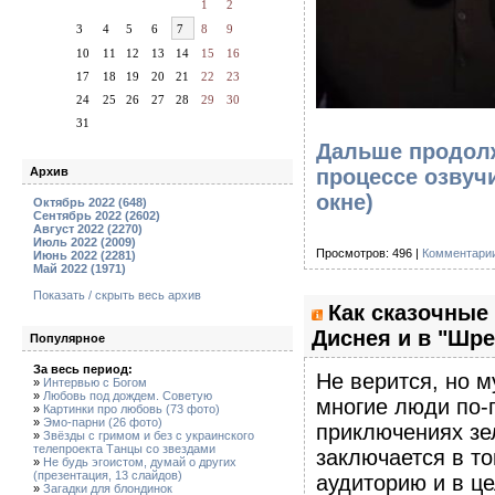
1
2
3
4
5
6
7
8
9
10
11
12
13
14
15
16
17
18
19
20
21
22
23
24
25
26
27
28
29
30
31
Дальше продолж
Архив
процессе озвуч
окне)
Октябрь 2022 (648)
Сентябрь 2022 (2602)
Август 2022 (2270)
Июль 2022 (2009)
Просмотров: 496 |
Комментарии
Июнь 2022 (2281)
Май 2022 (1971)
Показать / скрыть весь архив
Как сказочные
Диснея и в "Шре
Популярное
За весь период:
Не верится, но 
»
Интервью с Богом
»
Любовь под дождем. Советую
многие люди по-
»
Картинки про любовь (73 фото)
»
Эмо-парни (26 фото)
приключениях зел
»
Звёзды с гримом и без с украинского
телепроекта Танцы со звездами
заключается в то
»
Не будь эгоистом, думай о других
(презентация, 13 слайдов)
аудиторию и в ц
»
Загадки для блондинок