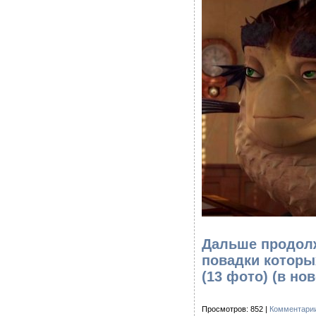
Дальше продолж
повадки которы
(13 фото)
(в но
Просмотров: 852 |
Комментарии