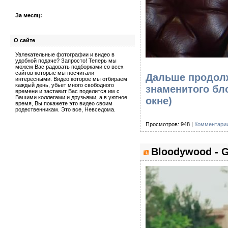
За месяц:
О сайте
Увлекательные фотографии и видео в
удобной подаче? Запросто! Теперь мы
можем Вас радовать подборками со всех
сайтов которые мы посчитали
Дальше продолж
интересными. Видео которое мы отбираем
каждый день, убьет много свободного
знаменитого бло
времени и заставит Вас поделится им с
Вашими коллегами и друзьями, а в уютное
окне)
время, Вы покажете это видео своим
родественникам. Это все, Невседома.
Просмотров: 948 |
Комментарии
Bloodywood - 