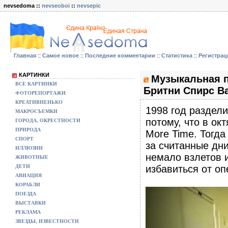
nevsedoma ::
nevseoboi
::
nevsepic
Главная
::
Самое новое
::
Последние комментарии
::
Статистика
::
Регистрац
КАРТИНКИ
Музыкальная па
ВСЕ КАРТИНКИ
Бритни Спирс B
ФОТОРЕПОРТАЖИ
КРЕАТИВНЕНЬКО
1998 год раздели
МАКРОСЪЕМКИ
потому, что в о
ГОРОДА, ОКРЕСТНОСТИ
ПРИРОДА
More Time. Тогд
СПОРТ
за считанные дни
ИЛЛЮЗИИ
немало взлетов и
ЖИВОТНЫЕ
ДЕТИ
избавиться от оп
АВИАЦИЯ
КОРАБЛИ
ПОЕЗДА
ВЫСТАВКИ
РЕКЛАМА
ЗВЕЗДЫ, ИЗВЕСТНОСТИ