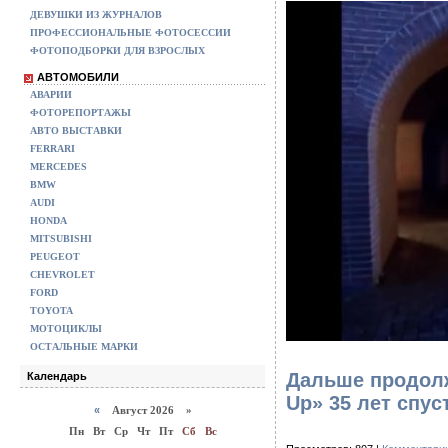
ДЕВУШКИ ИЗ ЖУРНАЛОВ
ПРОФЕССИОНАЛЬНЫЕ ФОТОСЕССИИ
ФОТОПОДБОРКИ ДЛЯ ВЗРОСЛЫХ
АВТОМОБИЛИ
АВАРИИ
ФОТОРЕПОРТАЖЫ
АВТО ВЫСТАВКИ
FERRARI
MERCEDES
BMW
AUDI
HONDA
MITSUBISHI
PEUGEOT
CHEVROLET
FORD
TOYOTA
МОТОЦИКЛЫ
ОСТАЛЬНЫЕ МАРКИ
Дальше продолж
Календарь
Up» 35 лет спу
«
Август 2026 »
Пн
Вт
Ср
Чт
Пт
Сб
Вс