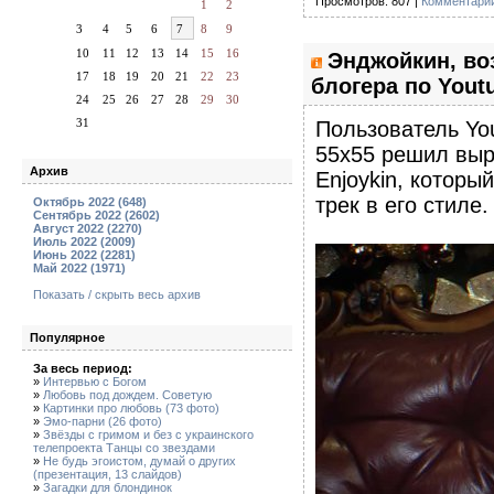
Просмотров: 807 |
Комментарии
1
2
3
4
5
6
7
8
9
10
11
12
13
14
15
16
Энджойкин, во
17
18
19
20
21
22
23
блогера по Yout
24
25
26
27
28
29
30
31
Пользователь You
55x55 решил выр
Архив
Enjoykin, которы
трек в его стиле.
Октябрь 2022 (648)
Сентябрь 2022 (2602)
Август 2022 (2270)
Июль 2022 (2009)
Июнь 2022 (2281)
Май 2022 (1971)
Показать / скрыть весь архив
Популярное
За весь период:
»
Интервью с Богом
»
Любовь под дождем. Советую
»
Картинки про любовь (73 фото)
»
Эмо-парни (26 фото)
»
Звёзды с гримом и без с украинского
телепроекта Танцы со звездами
»
Не будь эгоистом, думай о других
(презентация, 13 слайдов)
»
Загадки для блондинок