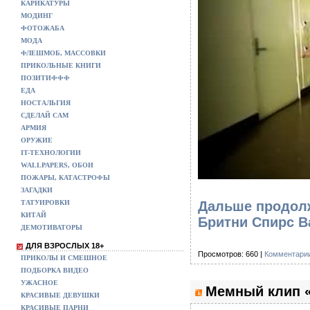
КАРИКАТУРЫ
МОДИНГ
ФОТОЖАБА
МОДА
ФЛЕШМОБ, МАССОВКИ
ПРИКОЛЬНЫЕ КНИГИ
ПОЗИТИФФФ
ЕДА
НОСТАЛЬГИЯ
СДЕЛАЙ САМ
АРМИЯ
ОРУЖИЕ
IT-ТЕХНОЛОГИИ
WALLPAPERS, ОБОИ
ПОЖАРЫ, КАТАСТРОФЫ
ЗАГАДКИ
ТАТУИРОВКИ
Дальше продолж
КИТАЙ
Бритни Спирс B
ДЕМОТИВАТОРЫ
ДЛЯ ВЗРОСЛЫХ 18+
Просмотров: 660 |
Комментарии
ПРИКОЛЫ И СМЕШНОЕ
ПОДБОРКА ВИДЕО
УЖАСНОЕ
Мемный клип «
КРАСИВЫЕ ДЕВУШКИ
КРАСИВЫЕ ПАРНИ