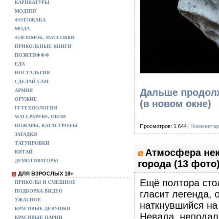
КАРИКАТУРЫ
МОДИНГ
ФОТОЖАБА
МОДА
ФЛЕШМОБ, МАССОВКИ
ПРИКОЛЬНЫЕ КНИГИ
ПОЗИТИФФФ
ЕДА
НОСТАЛЬГИЯ
СДЕЛАЙ САМ
Дальше продолж
АРМИЯ
ОРУЖИЕ
(в новом окне)
IT-ТЕХНОЛОГИИ
WALLPAPERS, ОБОИ
ПОЖАРЫ, КАТАСТРОФЫ
Просмотров: 1 644 |
Комментар
ЗАГАДКИ
ТАТУИРОВКИ
Атмосфера нек
КИТАЙ
ДЕМОТИВАТОРЫ
города (13 фото
ДЛЯ ВЗРОСЛЫХ 18+
Ещё полтора стол
ПРИКОЛЫ И СМЕШНОЕ
ПОДБОРКА ВИДЕО
гласит легенда, 
УЖАСНОЕ
наткнувшийся на
КРАСИВЫЕ ДЕВУШКИ
Невада, неподал
КРАСИВЫЕ ПАРНИ