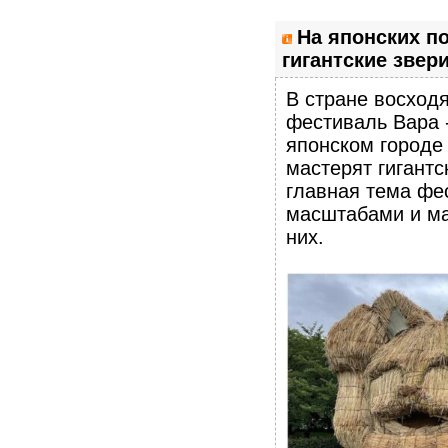
На японских п
гигантские звер
В стране восход
фестиваль Вара 
японском городе 
мастерят гигантс
главная тема фе
масштабами и ма
них.