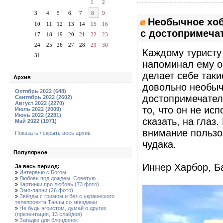
1
2
3
4
5
6
7
8
9
Необычное хоб
10
11
12
13
14
15
16
с достопримечат
17
18
19
20
21
22
23
24
25
26
27
28
29
30
Каждому туристу 
31
напоминал ему о
делает себе так
Архив
довольно необычн
Октябрь 2022 (648)
достопримечатель
Сентябрь 2022 (2602)
Август 2022 (2270)
то, что он не ис
Июль 2022 (2009)
Июнь 2022 (2281)
сказать, на глаз
Май 2022 (1971)
внимание пользо
Показать / скрыть весь архив
чудака.
Популярное
Иннер Харбор, Б
За весь период:
»
Интервью с Богом
»
Любовь под дождем. Советую
»
Картинки про любовь (73 фото)
»
Эмо-парни (26 фото)
»
Звёзды с гримом и без с украинского
телепроекта Танцы со звездами
»
Не будь эгоистом, думай о других
(презентация, 13 слайдов)
»
Загадки для блондинок