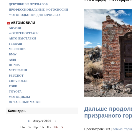
ДЕВУШКИ ИЗ ЖУРНАЛОВ
ПРОФЕССИОНАЛЬНЫЕ ФОТОСЕССИИ
ФОТОПОДБОРКИ ДЛЯ ВЗРОСЛЫХ
АВТОМОБИЛИ
АВАРИИ
ФОТОРЕПОРТАЖЫ
АВТО ВЫСТАВКИ
FERRARI
MERCEDES
BMW
AUDI
HONDA
MITSUBISHI
PEUGEOT
CHEVROLET
FORD
TOYOTA
МОТОЦИКЛЫ
ОСТАЛЬНЫЕ МАРКИ
Дальше продолж
Календарь
призрачного го
«
Август 2026 »
Пн
Вт
Ср
Чт
Пт
Сб
Вс
Просмотров: 603 |
Комментарии