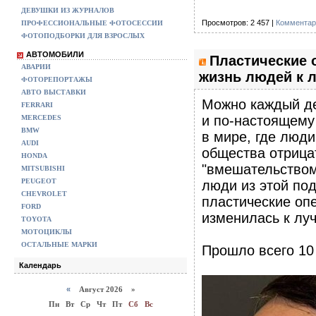
ДЕВУШКИ ИЗ ЖУРНАЛОВ
Просмотров: 2 457 |
Комментар
ПРОФЕССИОНАЛЬНЫЕ ФОТОСЕССИИ
ФОТОПОДБОРКИ ДЛЯ ВЗРОСЛЫХ
АВТОМОБИЛИ
Пластические 
АВАРИИ
жизнь людей к 
ФОТОРЕПОРТАЖЫ
АВТО ВЫСТАВКИ
Можно каждый де
FERRARI
и по-настоящему
MERCEDES
BMW
в мире, где люди
AUDI
общества отрицат
HONDA
"вмешательством
MITSUBISHI
PEUGEOT
люди из этой по
CHEVROLET
пластические опе
FORD
изменилась к лу
TOYOTA
МОТОЦИКЛЫ
ОСТАЛЬНЫЕ МАРКИ
Прошло всего 10
Календарь
«
Август 2026 »
Пн
Вт
Ср
Чт
Пт
Сб
Вс