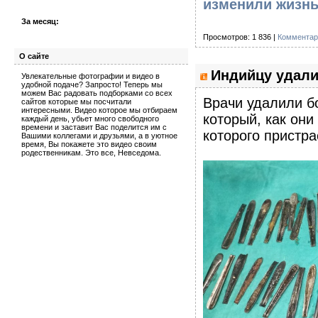
изменили жизнь
За месяц:
Просмотров: 1 836 |
Комментар
О сайте
Индийцу удали
Увлекательные фотографии и видео в
удобной подаче? Запросто! Теперь мы
можем Вас радовать подборками со всех
Врачи удалили б
сайтов которые мы посчитали
интересными. Видео которое мы отбираем
который, как они
каждый день, убьет много свободного
времени и заставит Вас поделится им с
которого пристра
Вашими коллегами и друзьями, а в уютное
время, Вы покажете это видео своим
родественникам. Это все, Невседома.