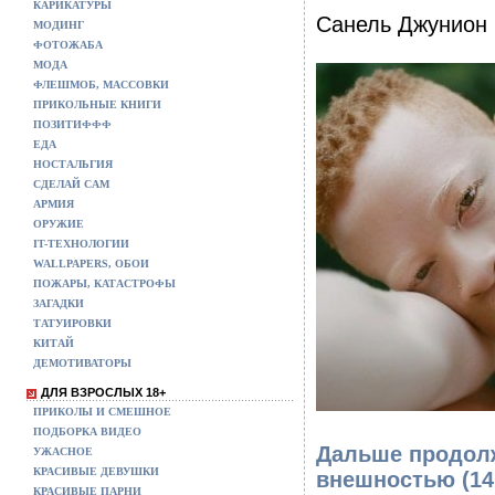
КАРИКАТУРЫ
Санель Джунион
МОДИНГ
ФОТОЖАБА
МОДА
ФЛЕШМОБ, МАССОВКИ
ПРИКОЛЬНЫЕ КНИГИ
ПОЗИТИФФФ
ЕДА
НОСТАЛЬГИЯ
СДЕЛАЙ САМ
АРМИЯ
ОРУЖИЕ
IT-ТЕХНОЛОГИИ
WALLPAPERS, ОБОИ
ПОЖАРЫ, КАТАСТРОФЫ
ЗАГАДКИ
ТАТУИРОВКИ
КИТАЙ
ДЕМОТИВАТОРЫ
ДЛЯ ВЗРОСЛЫХ 18+
ПРИКОЛЫ И СМЕШНОЕ
ПОДБОРКА ВИДЕО
Дальше продол
УЖАСНОЕ
КРАСИВЫЕ ДЕВУШКИ
внешностью (1
КРАСИВЫЕ ПАРНИ