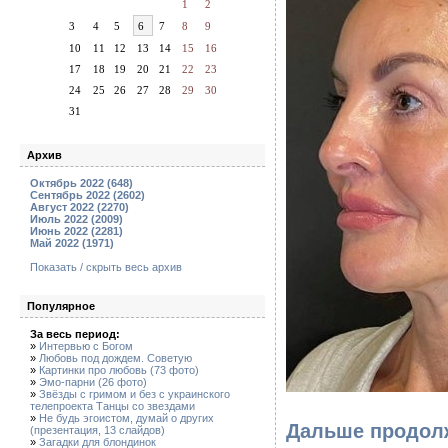
1
2
3
4
5
6
7
8
9
10
11
12
13
14
15
16
17
18
19
20
21
22
23
24
25
26
27
28
29
30
31
Архив
Октябрь 2022 (648)
Сентябрь 2022 (2602)
Август 2022 (2270)
Июль 2022 (2009)
Июнь 2022 (2281)
Май 2022 (1971)
Показать / скрыть весь архив
Популярное
За весь период:
»
Интервью с Богом
»
Любовь под дождем. Советую
»
Картинки про любовь (73 фото)
»
Эмо-парни (26 фото)
»
Звёзды с гримом и без с украинского
телепроекта Танцы со звездами
»
Не будь эгоистом, думай о других
Дальше продолж
(презентация, 13 слайдов)
»
Загадки для блондинок