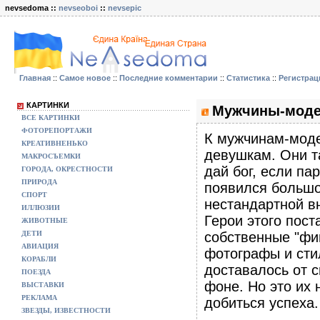
nevsedoma ::
nevseoboi
::
nevsepic
Главная
::
Самое новое
::
Последние комментарии
::
Статистика
::
Регистрац
КАРТИНКИ
Мужчины-модел
ВСЕ КАРТИНКИ
ФОТОРЕПОРТАЖИ
К мужчинам-моде
КРЕАТИВНЕНЬКО
девушкам. Они т
МАКРОСЪЕМКИ
дай бог, если п
ГОРОДА, ОКРЕСТНОСТИ
ПРИРОДА
появился большо
СПОРТ
нестандартной в
ИЛЛЮЗИИ
Герои этого пост
ЖИВОТНЫЕ
ДЕТИ
собственные "фи
АВИАЦИЯ
фотографы и стил
КОРАБЛИ
доставалось от с
ПОЕЗДА
фоне. Но это их 
ВЫСТАВКИ
РЕКЛАМА
добиться успеха.
ЗВЕЗДЫ, ИЗВЕСТНОСТИ