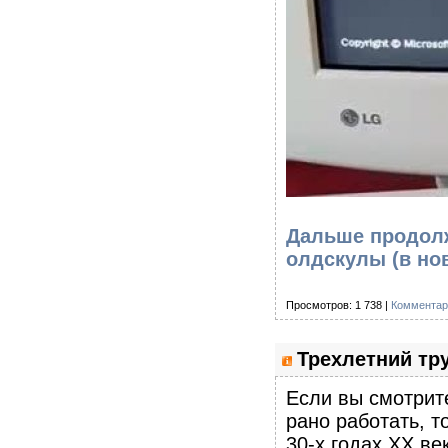
Дальше продолж
олдскулы
(в но
Просмотров: 1 738 |
Комментар
Трехлетний тру
Если вы смотрите
рано работать, т
30-х годах XX ве