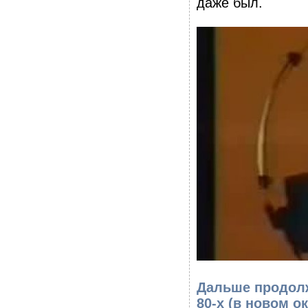
даже был.
Дальше продолж
80-х
(в новом ок