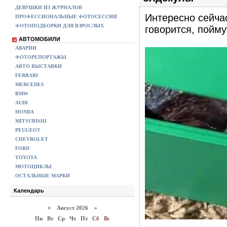
ДЕВУШКИ ИЗ ЖУРНАЛОВ
Интересно сейчас
ПРОФЕССИОНАЛЬНЫЕ ФОТОСЕССИИ
ФОТОПОДБОРКИ ДЛЯ ВЗРОСЛЫХ
говорится, пойму
АВТОМОБИЛИ
АВАРИИ
ФОТОРЕПОРТАЖЫ
АВТО ВЫСТАВКИ
FERRARI
MERCEDES
BMW
AUDI
HONDA
MITSUBISHI
PEUGEOT
CHEVROLET
FORD
TOYOTA
МОТОЦИКЛЫ
ОСТАЛЬНЫЕ МАРКИ
Календарь
«
Август 2026 »
Пн
Вт
Ср
Чт
Пт
Сб
Вс