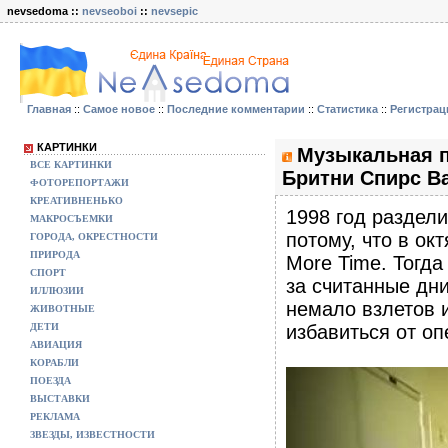
nevsedoma ::
nevseoboi
::
nevsepic
Главная
::
Самое новое
::
Последние комментарии
::
Статистика
::
Регистрац
КАРТИНКИ
Музыкальная па
ВСЕ КАРТИНКИ
Бритни Спирс B
ФОТОРЕПОРТАЖИ
КРЕАТИВНЕНЬКО
1998 год раздели
МАКРОСЪЕМКИ
потому, что в о
ГОРОДА, ОКРЕСТНОСТИ
ПРИРОДА
More Time. Тогд
СПОРТ
за считанные дни
ИЛЛЮЗИИ
немало взлетов и
ЖИВОТНЫЕ
ДЕТИ
избавиться от оп
АВИАЦИЯ
КОРАБЛИ
ПОЕЗДА
ВЫСТАВКИ
РЕКЛАМА
ЗВЕЗДЫ, ИЗВЕСТНОСТИ