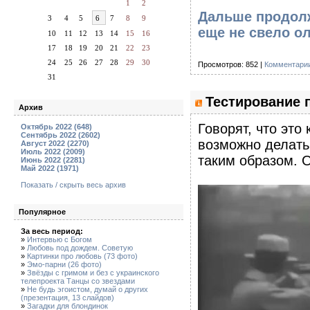
1
2
Дальше продолже
3
4
5
6
7
8
9
еще не свело 
10
11
12
13
14
15
16
17
18
19
20
21
22
23
24
25
26
27
28
29
30
Просмотров: 852 |
Комментарии
31
Тестирование 
Архив
Говорят, что это
Октябрь 2022 (648)
Сентябрь 2022 (2602)
возможно делать
Август 2022 (2270)
Июль 2022 (2009)
таким образом. О
Июнь 2022 (2281)
Май 2022 (1971)
Показать / скрыть весь архив
Популярное
За весь период:
»
Интервью с Богом
»
Любовь под дождем. Советую
»
Картинки про любовь (73 фото)
»
Эмо-парни (26 фото)
»
Звёзды с гримом и без с украинского
телепроекта Танцы со звездами
»
Не будь эгоистом, думай о других
(презентация, 13 слайдов)
»
Загадки для блондинок