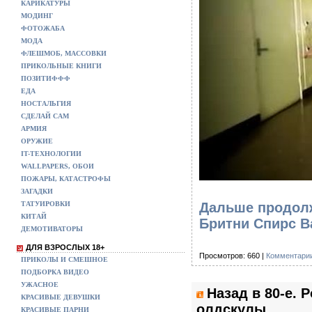
КАРИКАТУРЫ
МОДИНГ
ФОТОЖАБА
МОДА
ФЛЕШМОБ, МАССОВКИ
ПРИКОЛЬНЫЕ КНИГИ
ПОЗИТИФФФ
ЕДА
НОСТАЛЬГИЯ
СДЕЛАЙ САМ
АРМИЯ
ОРУЖИЕ
IT-ТЕХНОЛОГИИ
WALLPAPERS, ОБОИ
ПОЖАРЫ, КАТАСТРОФЫ
ЗАГАДКИ
ТАТУИРОВКИ
Дальше продолж
КИТАЙ
Бритни Спирс B
ДЕМОТИВАТОРЫ
ДЛЯ ВЗРОСЛЫХ 18+
Просмотров: 660 |
Комментарии
ПРИКОЛЫ И СМЕШНОЕ
ПОДБОРКА ВИДЕО
УЖАСНОЕ
Назад в 80-е. 
КРАСИВЫЕ ДЕВУШКИ
олдскулы
КРАСИВЫЕ ПАРНИ