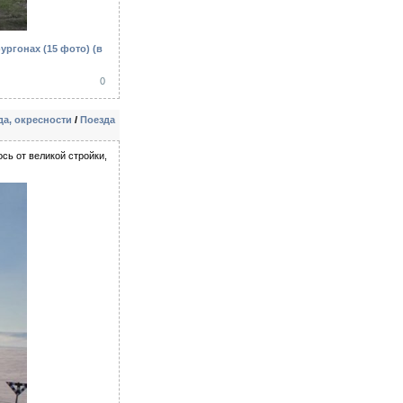
ургонах (15 фото)
(в
0
а, окресности
/
Поезда
сь от великой стройки,