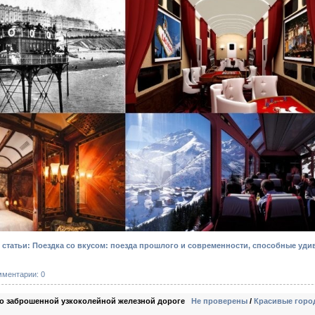
статьи: Поездка со вкусом: поезда прошлого и современности, способные уди
мментарии: 0
по заброшенной узкоколейной железной дороге
Не проверены
/
Красивые город