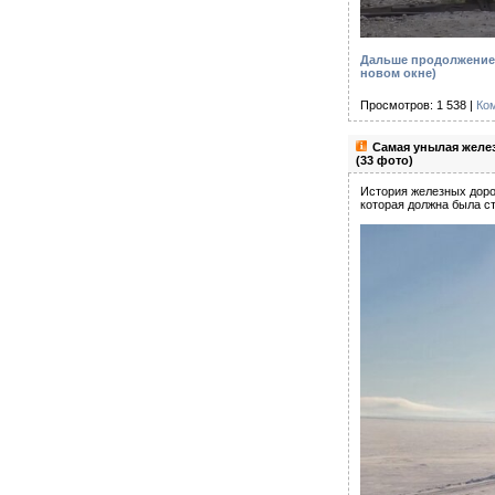
Дальше продолжение 
новом окне)
Просмотров: 1 538 |
Ко
Самая унылая желе
(33 фото)
История железных доро
которая должна была с