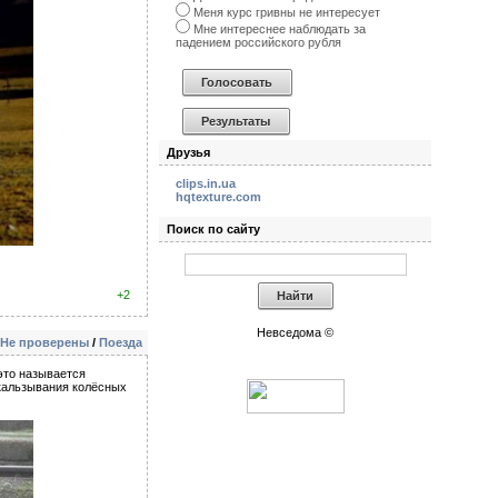
Меня курс гривны не интересует
Мне интереснее наблюдать за
падением российского рубля
Друзья
clips.in.ua
hqtexture.com
Поиск по сайту
+2
Невседома ©
Не проверены
/
Поезда
это называется
скальзывания колёсных