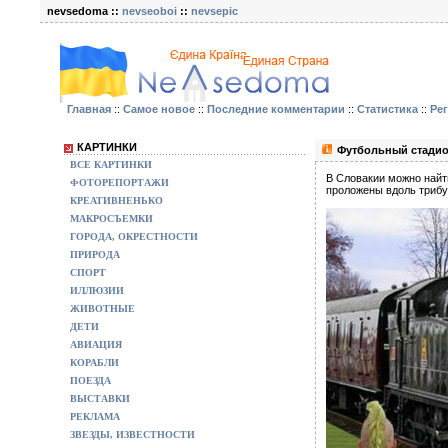
nevsedoma ::
nevseoboi
::
nevsepic
Главная
::
Самое новое
::
Последние комментарии
::
Статистика
::
Ре
КАРТИНКИ
Футбольный стадион
ВСЕ КАРТИНКИ
В Словакии можно найти
ФОТОРЕПОРТАЖИ
проложены вдоль трибу
КРЕАТИВНЕНЬКО
МАКРОСЪЕМКИ
ГОРОДА, ОКРЕСТНОСТИ
ПРИРОДА
СПОРТ
ИЛЛЮЗИИ
ЖИВОТНЫЕ
ДЕТИ
АВИАЦИЯ
КОРАБЛИ
ПОЕЗДА
ВЫСТАВКИ
РЕКЛАМА
ЗВЕЗДЫ, ИЗВЕСТНОСТИ