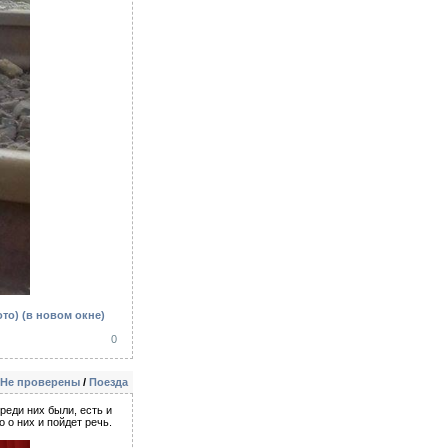
ото)
(в новом окне)
0
Не проверены
/
Поезда
реди них были, есть и
о них и пойдет речь.