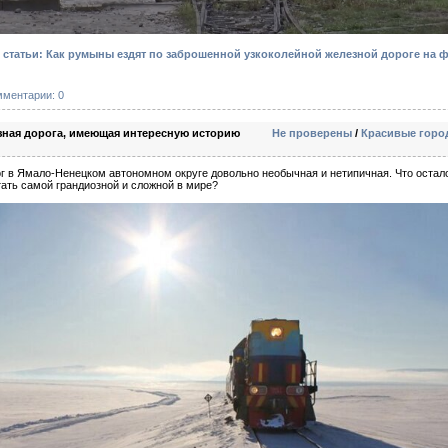
статьи: Как румыны ездят по заброшенной узкоколейной железной дороге на ф
мментарии: 0
зная дорога, имеющая интересную историю
Не проверены
/
Красивые город
г в Ямало-Ненецком автономном округе довольно необычная и нетипичная. Что остало
тать самой грандиозной и сложной в мире?