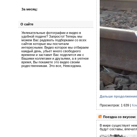
За месяц:
О сайте
Увлекательные фотографии и видео в
удобной подаче? Запросто! Теперь мы
можем Вас радовать подборками со всех
сайтов которые мы посчитали
интересными. Видео которое мы отбираем
каждый день, убьет много свободного
времени и заставит Вас поделится им с
Вашими коллегами и друзьями, а в уютное
время, Вы покажете это видео своим
родественникам. Это все, Невседома.
Дальше продолжение 
Просмотров: 1 639 |
Ко
Поездка со вкусом:
В мире существует нем
будут составы, впечат