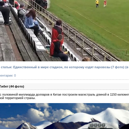
статьи: Единственный в мире стадион, по которому ездят паровозы (7 фото)
(в
ентарии: 0
Тибет (44 фото)
и с половиной миллиарда долларов в Китае построили магистраль длиной в 1150 килом
ой территорией страны.