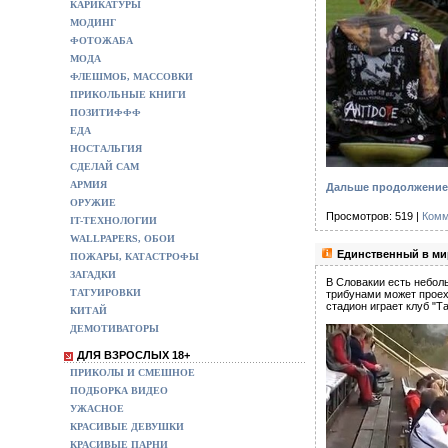
КАРИКАТУРЫ
МОДИНГ
ФОТОЖАБА
МОДА
ФЛЕШМОБ, МАССОВКИ
ПРИКОЛЬНЫЕ КНИГИ
ПОЗИТИФФФ
ЕДА
НОСТАЛЬГИЯ
СДЕЛАЙ САМ
АРМИЯ
Дальше продолжение с
ОРУЖИЕ
Просмотров: 519 |
Комм
IT-ТЕХНОЛОГИИ
WALLPAPERS, ОБОИ
Единственный в мир
ПОЖАРЫ, КАТАСТРОФЫ
ЗАГАДКИ
В Словакии есть небол
ТАТУИРОВКИ
трибунами может проех
стадион играет клуб "Та
КИТАЙ
ДЕМОТИВАТОРЫ
ДЛЯ ВЗРОСЛЫХ 18+
ПРИКОЛЫ И СМЕШНОЕ
ПОДБОРКА ВИДЕО
УЖАСНОЕ
КРАСИВЫЕ ДЕВУШКИ
КРАСИВЫЕ ПАРНИ