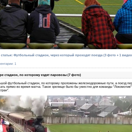
татьи: Футбольный стадион, через который проходят поезда (3 фото + 1 виде
ентарии: 1
е стадион, по которому ездят паровозы (7 фото)
ьшой футбольный стадион, по которому проложены железнодорожные пути, а поезд пе
ать прямо во время матча. Такое зрелище было бы уместно для команды "Локомотив", 
тран".