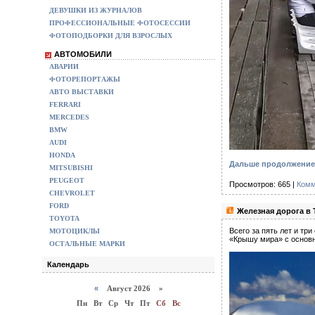
ДЕВУШКИ ИЗ ЖУРНАЛОВ
ПРОФЕССИОНАЛЬНЫЕ ФОТОСЕССИИ
ФОТОПОДБОРКИ ДЛЯ ВЗРОСЛЫХ
АВТОМОБИЛИ
АВАРИИ
ФОТОРЕПОРТАЖЫ
АВТО ВЫСТАВКИ
FERRARI
MERCEDES
BMW
AUDI
HONDA
Дальше продолжение 
MITSUBISHI
PEUGEOT
Просмотров: 665 |
Комм
CHEVROLET
FORD
Железная дорога в 
TOYOTA
Всего за пять лет и тр
МОТОЦИКЛЫ
«Крышу мира» с основн
ОСТАЛЬНЫЕ МАРКИ
Календарь
«
Август 2026 »
Пн
Вт
Ср
Чт
Пт
Сб
Вс