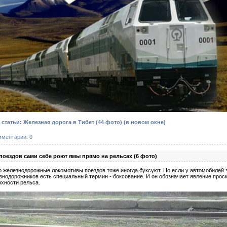
татьи: Железная дорога в Тибет (44 фото)
(в новом окне)
мментарии: 0
оездов сами себе роют ямы прямо на рельсах (6 фото)
но железнодорожные локомотивы поездов тоже иногда буксуют. Но если у автомобилей 
езнодорожников есть специальный термин - боксование. И он обозначает явление про
рхности рельса.