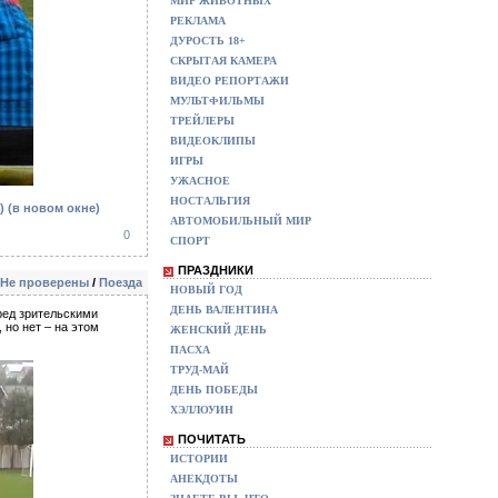
МИР ЖИВОТНЫХ
РЕКЛАМА
ДУРОСТЬ 18+
СКРЫТАЯ КАМЕРА
ВИДЕО РЕПОРТАЖИ
МУЛЬТФИЛЬМЫ
ТРЕЙЛЕРЫ
ВИДЕОКЛИПЫ
ИГРЫ
УЖАСНОЕ
НОСТАЛЬГИЯ
о)
(в новом окне)
АВТОМОБИЛЬНЫЙ МИР
0
СПОРТ
ПРАЗДНИКИ
Не проверены
/
Поезда
НОВЫЙ ГОД
ДЕНЬ ВАЛЕНТИНА
ред зрительскими
но нет – на этом
ЖЕНСКИЙ ДЕНЬ
ПАСХА
ТРУД-МАЙ
ДЕНЬ ПОБЕДЫ
ХЭЛЛОУИН
ПОЧИТАТЬ
ИСТОРИИ
АНЕКДОТЫ