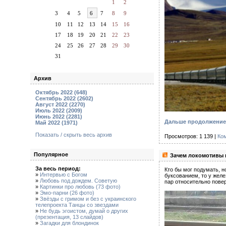
1
2
3
4
5
6
7
8
9
10
11
12
13
14
15
16
17
18
19
20
21
22
23
24
25
26
27
28
29
30
31
Архив
Октябрь 2022 (648)
Сентябрь 2022 (2602)
Август 2022 (2270)
Июль 2022 (2009)
Июнь 2022 (2281)
Дальше продолжение с
Май 2022 (1971)
Показать / скрыть весь архив
Просмотров: 1 139 |
Ко
Популярное
Зачем локомотивы п
За весь период:
Кто бы мог подумать, 
»
Интервью с Богом
буксованием, то у жел
»
Любовь под дождем. Советую
пар относительно пове
»
Картинки про любовь (73 фото)
»
Эмо-парни (26 фото)
»
Звёзды с гримом и без с украинского
телепроекта Танцы со звездами
»
Не будь эгоистом, думай о других
(презентация, 13 слайдов)
»
Загадки для блондинок