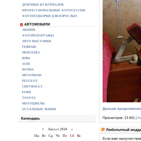
ДЕВУШКИ ИЗ ЖУРНАЛОВ
ПРОФЕССИОНАЛЬНЫЕ ФОТОСЕССИИ
ФОТОПОДБОРКИ ДЛЯ ВЗРОСЛЫХ
АВТОМОБИЛИ
АВАРИИ
ФОТОРЕПОРТАЖЫ
АВТО ВЫСТАВКИ
FERRARI
MERCEDES
BMW
AUDI
HONDA
MITSUBISHI
PEUGEOT
CHEVROLET
FORD
TOYOTA
МОТОЦИКЛЫ
Дальше продолжение 
ОСТАЛЬНЫЕ МАРКИ
Просмотров: 13 601 |
К
Календарь
«
Август 2026 »
Любопытный моддин
Пн
Вт
Ср
Чт
Пт
Сб
Вс
Если вам наскучил при