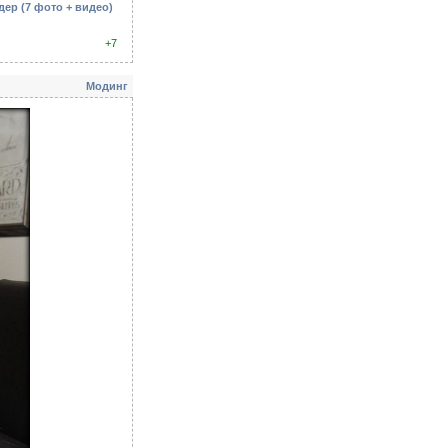
ер (7 фото + видео)
+7
Модинг