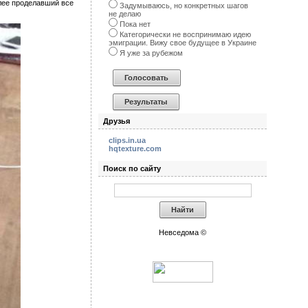
алее проделавший все
Задумываюсь, но конкретных шагов
не делаю
Пока нет
Категорически не воспринимаю идею
эмиграции. Вижу свое будущее в Украине
Я уже за рубежом
Друзья
clips.in.ua
hqtexture.com
Поиск по сайту
Невседома ©