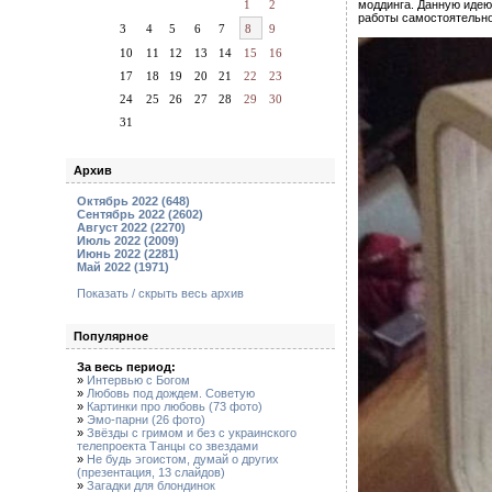
1
2
моддинга. Данную идею
работы самостоятельно
3
4
5
6
7
8
9
10
11
12
13
14
15
16
17
18
19
20
21
22
23
24
25
26
27
28
29
30
31
Архив
Октябрь 2022 (648)
Сентябрь 2022 (2602)
Август 2022 (2270)
Июль 2022 (2009)
Июнь 2022 (2281)
Май 2022 (1971)
Показать / скрыть весь архив
Популярное
За весь период:
»
Интервью с Богом
»
Любовь под дождем. Советую
»
Картинки про любовь (73 фото)
»
Эмо-парни (26 фото)
»
Звёзды с гримом и без с украинского
телепроекта Танцы со звездами
»
Не будь эгоистом, думай о других
(презентация, 13 слайдов)
»
Загадки для блондинок