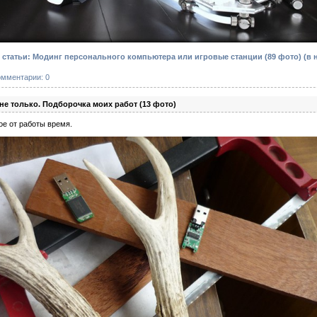
статьи: Модинг персонального компьютера или игровые станции (89 фото)
(в 
омментарии: 0
е только. Подборочка моих работ (13 фото)
ое от работы время.