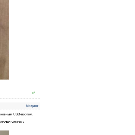
+5
Модинг
основным USB-портом.
включая систему