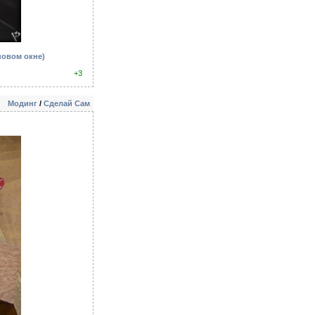
новом окне)
+3
Модинг
/
Сделай Сам