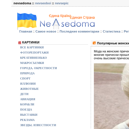
nevsedoma ::
nevseoboi
::
nevsepic
Главная
::
Самое новое
::
Последние комментарии
::
Статистика
::
Ре
КАРТИНКИ
Популярные женские
ВСЕ КАРТИНКИ
Мода на женские приче
ФОТОРЕПОРТАЖИ
многие прически прошл
КРЕАТИВНЕНЬКО
очень высокие прически
МАКРОСЪЕМКИ
ГОРОДА, ОКРЕСТНОСТИ
ПРИРОДА
СПОРТ
ИЛЛЮЗИИ
ЖИВОТНЫЕ
ДЕТИ
АВИАЦИЯ
КОРАБЛИ
ПОЕЗДА
ВЫСТАВКИ
РЕКЛАМА
ЗВЕЗДЫ, ИЗВЕСТНОСТИ