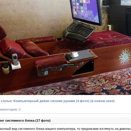
статьи: Компьютерный диван своими руками (4 фото)
(в новом окне)
омментарии: 0
г системного блока (17 фото)
вычный вид системного блока вашего компьютера, то предлагаем взглянуть на доволь