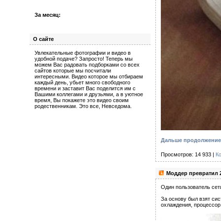
За месяц:
О сайте
Увлекательные фотографии и видео в
удобной подаче? Запросто! Теперь мы
можем Вас радовать подборками со всех
сайтов которые мы посчитали
интересными. Видео которое мы отбираем
каждый день, убьет много свободного
времени и заставит Вас поделится им с
Вашими коллегами и друзьями, а в уютное
время, Вы покажете это видео своим
родественникам. Это все, Невседома.
Дальше продолжение 
Просмотров: 14 933 |
К
Моддер превратил 
Один пользователь сет
За основу был взят сис
охлаждения, процессор 