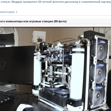
статьи: Моддер превратил 20-летний флоппи-дисковод в современный картрид
омментарии: 1
ого компьютера или игровые станции (89 фото)