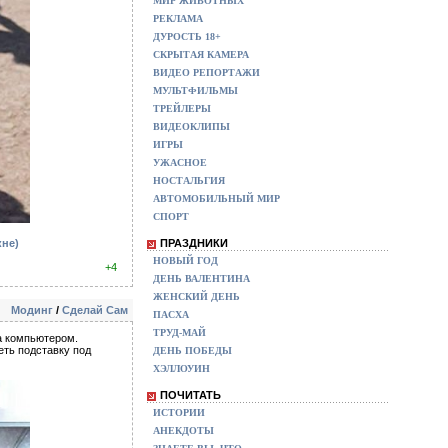
МИР ЖИВОТНЫХ
РЕКЛАМА
ДУРОСТЬ 18+
СКРЫТАЯ КАМЕРА
ВИДЕО РЕПОРТАЖИ
МУЛЬТФИЛЬМЫ
ТРЕЙЛЕРЫ
ВИДЕОКЛИПЫ
ИГРЫ
УЖАСНОЕ
НОСТАЛЬГИЯ
АВТОМОБИЛЬНЫЙ МИР
СПОРТ
кне)
ПРАЗДНИКИ
НОВЫЙ ГОД
+4
ДЕНЬ ВАЛЕНТИНА
ЖЕНСКИЙ ДЕНЬ
Модинг
/
Сделай Сам
ПАСХА
ТРУД-МАЙ
а компьютером.
еть подставку под
ДЕНЬ ПОБЕДЫ
ХЭЛЛОУИН
ПОЧИТАТЬ
ИСТОРИИ
АНЕКДОТЫ