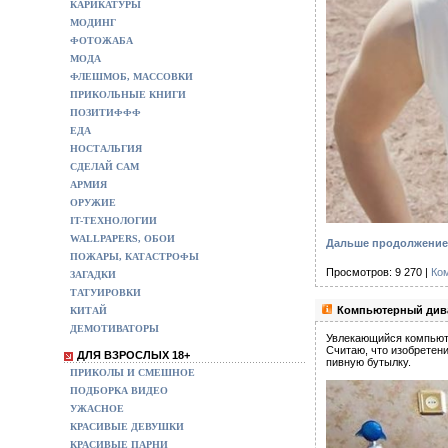
КАРИКАТУРЫ
МОДИНГ
ФОТОЖАБА
МОДА
ФЛЕШМОБ, МАССОВКИ
ПРИКОЛЬНЫЕ КНИГИ
ПОЗИТИФФФ
ЕДА
НОСТАЛЬГИЯ
СДЕЛАЙ САМ
АРМИЯ
ОРУЖИЕ
IT-ТЕХНОЛОГИИ
WALLPAPERS, ОБОИ
Дальше продолжение с
ПОЖАРЫ, КАТАСТРОФЫ
Просмотров: 9 270 |
Ко
ЗАГАДКИ
ТАТУИРОВКИ
Компьютерный дива
КИТАЙ
ДЕМОТИВАТОРЫ
Увлекающийся компьюте
Считаю, что изобретени
ДЛЯ ВЗРОСЛЫХ 18+
пивную бутылку.
ПРИКОЛЫ И СМЕШНОЕ
ПОДБОРКА ВИДЕО
УЖАСНОЕ
КРАСИВЫЕ ДЕВУШКИ
КРАСИВЫЕ ПАРНИ