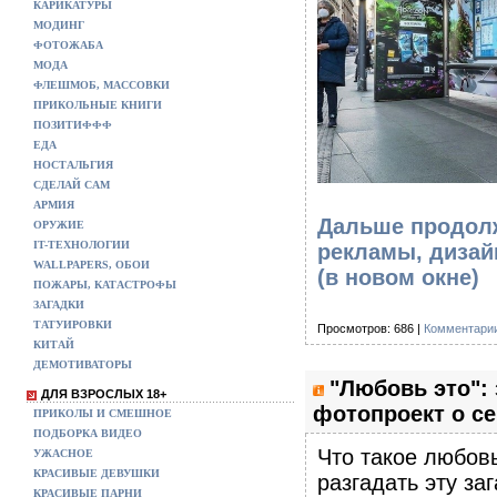
КАРИКАТУРЫ
МОДИНГ
ФОТОЖАБА
МОДА
ФЛЕШМОБ, МАССОВКИ
ПРИКОЛЬНЫЕ КНИГИ
ПОЗИТИФФФ
ЕДА
НОСТАЛЬГИЯ
СДЕЛАЙ САМ
АРМИЯ
Дальше продолж
ОРУЖИЕ
IT-ТЕХНОЛОГИИ
рекламы, дизайн
WALLPAPERS, ОБОИ
(в новом окне)
ПОЖАРЫ, КАТАСТРОФЫ
ЗАГАДКИ
ТАТУИРОВКИ
Просмотров: 686 |
Комментарии
КИТАЙ
ДЕМОТИВАТОРЫ
"Любовь это":
ДЛЯ ВЗРОСЛЫХ 18+
фотопроект о се
ПРИКОЛЫ И СМЕШНОЕ
ПОДБОРКА ВИДЕО
Что такое любов
УЖАСНОЕ
КРАСИВЫЕ ДЕВУШКИ
разгадать эту за
КРАСИВЫЕ ПАРНИ