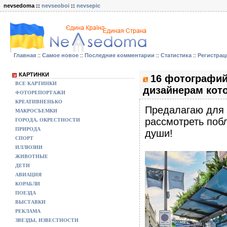
nevsedoma ::
nevseoboi
::
nevsepic
Главная
::
Самое новое
::
Последние комментарии
::
Статистика
::
Регистрац
КАРТИНКИ
16 фотографий
ВСЕ КАРТИНКИ
дизайнерам кото
ФОТОРЕПОРТАЖИ
КРЕАТИВНЕНЬКО
Предалагаю для 
МАКРОСЪЕМКИ
рассмотреть поб
ГОРОДА, ОКРЕСТНОСТИ
ПРИРОДА
души!
СПОРТ
ИЛЛЮЗИИ
ЖИВОТНЫЕ
ДЕТИ
АВИАЦИЯ
КОРАБЛИ
ПОЕЗДА
ВЫСТАВКИ
РЕКЛАМА
ЗВЕЗДЫ, ИЗВЕСТНОСТИ