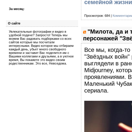
семейной жизни
За месяц:
Просмотров: 684 |
Комментарии
О сайте
"Милота, да и 
Увлекательные фотографии и видео в
удобной подаче? Запросто! Теперь мы
персонажей "Звё
можем Вас радовать подборками со всех
сайтов которые мы посчитали
интересными. Видео которое мы отбираем
Все мы, когда-т
каждый день, убьет много свободного
времени и заставит Вас поделится им с
"Звёздных войн"
Вашими коллегами и друзьями, а в уютное
время, Вы покажете это видео своим
выглядели в ран
родественникам. Это все, Невседома.
Midjourney, кото
проявлениями. В
Маленький Чубак
сериала.