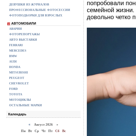
попробовали поня
ДЕВУШКИ ИЗ ЖУРНАЛОВ
семейной жизни.
ПРОФЕССИОНАЛЬНЫЕ ФОТОСЕССИИ
ФОТОПОДБОРКИ ДЛЯ ВЗРОСЛЫХ
довольно четко п
АВТОМОБИЛИ
АВАРИИ
ФОТОРЕПОРТАЖЫ
АВТО ВЫСТАВКИ
FERRARI
MERCEDES
BMW
AUDI
HONDA
MITSUBISHI
PEUGEOT
CHEVROLET
FORD
TOYOTA
МОТОЦИКЛЫ
ОСТАЛЬНЫЕ МАРКИ
Календарь
«
Август 2026 »
Пн
Вт
Ср
Чт
Пт
Сб
Вс