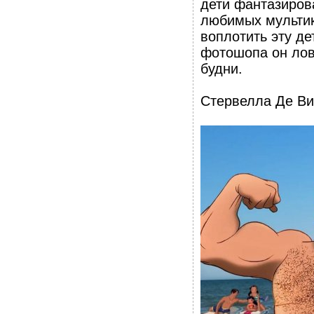
дети фантазирова
любимых мультик
воплотить эту д
фотошопа он лов
будни.
Стервелла Де Ви