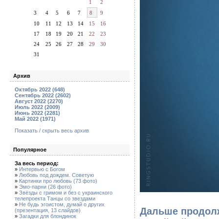
1
2
3
4
5
6
7
8
9
10
11
12
13
14
15
16
17
18
19
20
21
22
23
24
25
26
27
28
29
30
31
Архив
Октябрь 2022 (648)
Сентябрь 2022 (2602)
Август 2022 (2270)
Июль 2022 (2009)
Июнь 2022 (2281)
Май 2022 (1971)
Показать / скрыть весь архив
Популярное
За весь период:
»
Интервью с Богом
»
Любовь под дождем. Советую
»
Картинки про любовь (73 фото)
»
Эмо-парни (26 фото)
»
Звёзды с гримом и без с украинского
телепроекта Танцы со звездами
»
Не будь эгоистом, думай о других
Дальше продолж
(презентация, 13 слайдов)
»
Загадки для блондинок