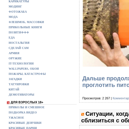
КАРИКАТУРЫ
МОДИНГ
ФОТОЖАБА
МОДА
ФЛЕШМОБ, МАССОВКИ
ПРИКОЛЬНЫЕ КНИГИ
ПОЗИТИФФФ
ЕДА
НОСТАЛЬГИЯ
СДЕЛАЙ САМ
АРМИЯ
ОРУЖИЕ
IT-ТЕХНОЛОГИИ
WALLPAPERS, ОБОИ
ПОЖАРЫ, КАТАСТРОФЫ
Дальше продолж
ЗАГАДКИ
проглотить пит
ТАТУИРОВКИ
КИТАЙ
ДЕМОТИВАТОРЫ
Просмотров: 2 267 |
Комментар
ДЛЯ ВЗРОСЛЫХ 18+
ПРИКОЛЫ И СМЕШНОЕ
Ситуации, ког
ПОДБОРКА ВИДЕО
УЖАСНОЕ
сблизиться с об
КРАСИВЫЕ ДЕВУШКИ
КРАСИВЫЕ ПАРНИ