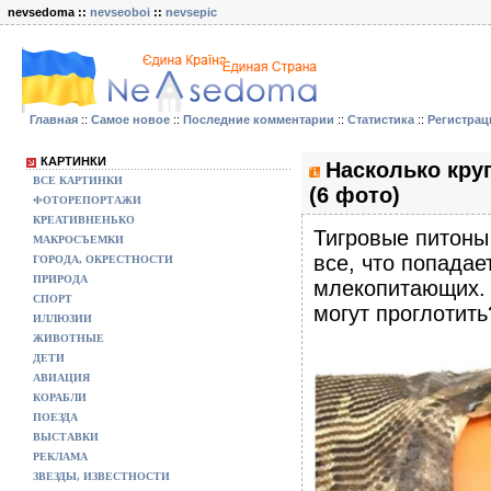
nevsedoma ::
nevseoboi
::
nevsepic
Главная
::
Самое новое
::
Последние комментарии
::
Статистика
::
Регистрац
КАРТИНКИ
Насколько кру
ВСЕ КАРТИНКИ
(6 фото)
ФОТОРЕПОРТАЖИ
КРЕАТИВНЕНЬКО
Тигровые питоны
МАКРОСЪЕМКИ
все, что попадае
ГОРОДА, ОКРЕСТНОСТИ
ПРИРОДА
млекопитающих. 
СПОРТ
могут проглотит
ИЛЛЮЗИИ
ЖИВОТНЫЕ
ДЕТИ
АВИАЦИЯ
КОРАБЛИ
ПОЕЗДА
ВЫСТАВКИ
РЕКЛАМА
ЗВЕЗДЫ, ИЗВЕСТНОСТИ