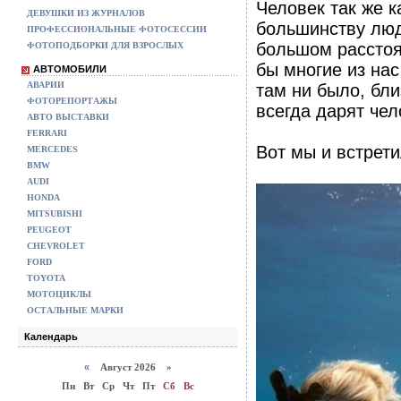
Человек так же к
ДЕВУШКИ ИЗ ЖУРНАЛОВ
большинству люд
ПРОФЕССИОНАЛЬНЫЕ ФОТОСЕССИИ
большом расстоя
ФОТОПОДБОРКИ ДЛЯ ВЗРОСЛЫХ
бы многие из нас
АВТОМОБИЛИ
АВАРИИ
там ни было, бли
ФОТОРЕПОРТАЖЫ
всегда дарят чел
АВТО ВЫСТАВКИ
FERRARI
Вот мы и встрети
MERCEDES
BMW
AUDI
HONDA
MITSUBISHI
PEUGEOT
CHEVROLET
FORD
TOYOTA
МОТОЦИКЛЫ
ОСТАЛЬНЫЕ МАРКИ
Календарь
«
Август 2026 »
Пн
Вт
Ср
Чт
Пт
Сб
Вс