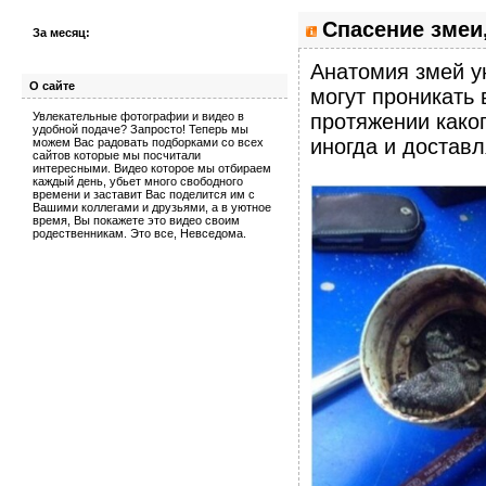
Спасение змеи,
За месяц:
Анатомия змей у
О сайте
могут проникать 
Увлекательные фотографии и видео в
протяжении каког
удобной подаче? Запросто! Теперь мы
иногда и доставл
можем Вас радовать подборками со всех
сайтов которые мы посчитали
интересными. Видео которое мы отбираем
каждый день, убьет много свободного
времени и заставит Вас поделится им с
Вашими коллегами и друзьями, а в уютное
время, Вы покажете это видео своим
родественникам. Это все, Невседома.