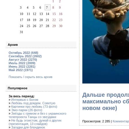
1
2
3
4
5
6
7
8
9
10
11
12
13
14
15
16
17
18
19
20
21
22
23
24
25
26
27
28
29
30
31
Архив
Октябрь 2022 (648)
Сентябрь 2022 (2602)
Август 2022 (2270)
Июль 2022 (2009)
Июнь 2022 (2281)
Май 2022 (1971)
Показать / скрыть весь архив
Популярное
Дальше продолж
За весь период:
»
Интервью с Богом
максимально сб
»
Любовь под дождем. Советую
»
Картинки про любовь (73 фото)
новом окне)
»
Эмо-парни (26 фото)
»
Звёзды с гримом и без с украинского
телепроекта Танцы со звездами
»
Не будь эгоистом, думай о других
Просмотров: 2 285 |
Комментар
(презентация, 13 слайдов)
»
Загадки для блондинок