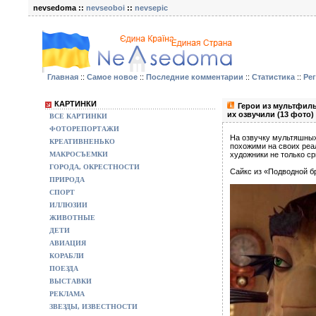
nevsedoma ::
nevseoboi
::
nevsepic
Главная
::
Самое новое
::
Последние комментарии
::
Статистика
::
Ре
КАРТИНКИ
Герои из мультфил
их озвучили (13 фото)
ВСЕ КАРТИНКИ
ФОТОРЕПОРТАЖИ
На озвучку мультяшных
КРЕАТИВНЕНЬКО
похожими на своих реал
МАКРОСЪЕМКИ
художники не только с
ГОРОДА, ОКРЕСТНОСТИ
Сайкс из «Подводной б
ПРИРОДА
СПОРТ
ИЛЛЮЗИИ
ЖИВОТНЫЕ
ДЕТИ
АВИАЦИЯ
КОРАБЛИ
ПОЕЗДА
ВЫСТАВКИ
РЕКЛАМА
ЗВЕЗДЫ, ИЗВЕСТНОСТИ