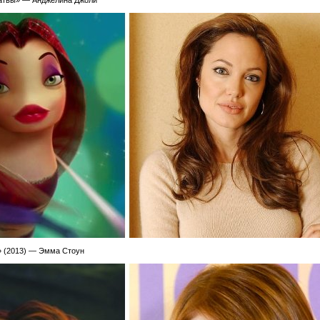
ратвы» — Анджелина Джоли
» (2013) — Эмма Стоун