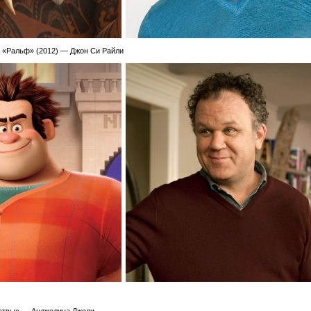
 «Ральф» (2012) — Джон Си Райли