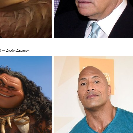
6) — Дуэйн Джонсон