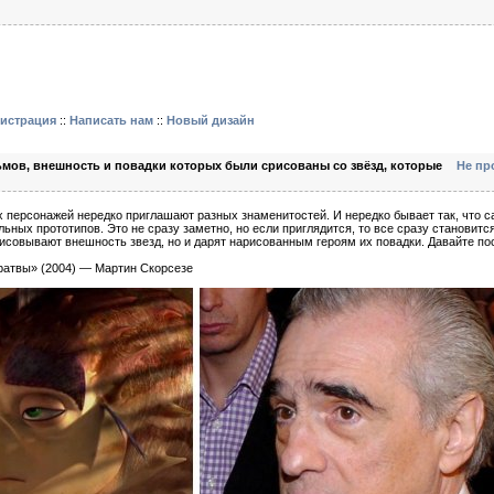
гистрация
::
Написать нам
::
Новый дизайн
ьмов, внешность и повадки которых были срисованы со звёзд, которые
Не пр
 персонажей нередко приглашают разных знаменитостей. И нередко бывает так, что с
ьных прототипов. Это не сразу заметно, но если приглядится, то все сразу становитс
рисовывают внешность звезд, но и дарят нарисованным героям их повадки. Давайте по
ратвы» (2004) — Мартин Скорсезе