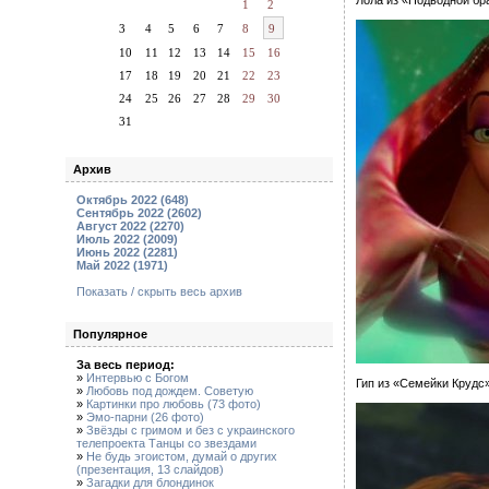
Лола из «Подводной б
1
2
3
4
5
6
7
8
9
10
11
12
13
14
15
16
17
18
19
20
21
22
23
24
25
26
27
28
29
30
31
Архив
Октябрь 2022 (648)
Сентябрь 2022 (2602)
Август 2022 (2270)
Июль 2022 (2009)
Июнь 2022 (2281)
Май 2022 (1971)
Показать / скрыть весь архив
Популярное
За весь период:
»
Интервью с Богом
Гип из «Семейки Крудс
»
Любовь под дождем. Советую
»
Картинки про любовь (73 фото)
»
Эмо-парни (26 фото)
»
Звёзды с гримом и без с украинского
телепроекта Танцы со звездами
»
Не будь эгоистом, думай о других
(презентация, 13 слайдов)
»
Загадки для блондинок