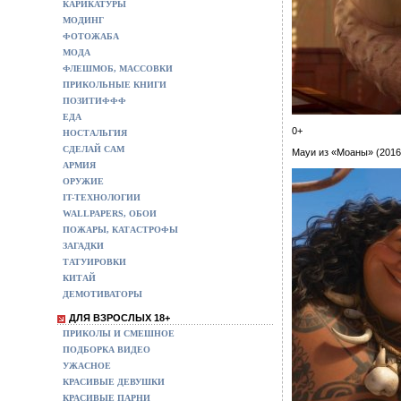
КАРИКАТУРЫ
МОДИНГ
ФОТОЖАБА
МОДА
ФЛЕШМОБ, МАССОВКИ
ПРИКОЛЬНЫЕ КНИГИ
ПОЗИТИФФФ
ЕДА
0+
НОСТАЛЬГИЯ
СДЕЛАЙ САМ
Мауи из «Моаны» (201
АРМИЯ
ОРУЖИЕ
IT-ТЕХНОЛОГИИ
WALLPAPERS, ОБОИ
ПОЖАРЫ, КАТАСТРОФЫ
ЗАГАДКИ
ТАТУИРОВКИ
КИТАЙ
ДЕМОТИВАТОРЫ
ДЛЯ ВЗРОСЛЫХ 18+
ПРИКОЛЫ И СМЕШНОЕ
ПОДБОРКА ВИДЕО
УЖАСНОЕ
КРАСИВЫЕ ДЕВУШКИ
КРАСИВЫЕ ПАРНИ