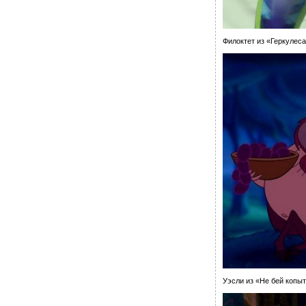
Филоктет из «Геркулеса
Уэсли из «Не бей копы