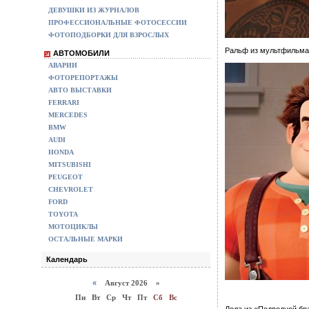
ДЕВУШКИ ИЗ ЖУРНАЛОВ
ПРОФЕССИОНАЛЬНЫЕ ФОТОСЕССИИ
ФОТОПОДБОРКИ ДЛЯ ВЗРОСЛЫХ
Ральф из мультфильма
АВТОМОБИЛИ
АВАРИИ
ФОТОРЕПОРТАЖЫ
АВТО ВЫСТАВКИ
FERRARI
MERCEDES
BMW
AUDI
HONDA
MITSUBISHI
PEUGEOT
CHEVROLET
FORD
TOYOTA
МОТОЦИКЛЫ
ОСТАЛЬНЫЕ МАРКИ
Календарь
«
Август 2026 »
Пн
Вт
Ср
Чт
Пт
Сб
Вс