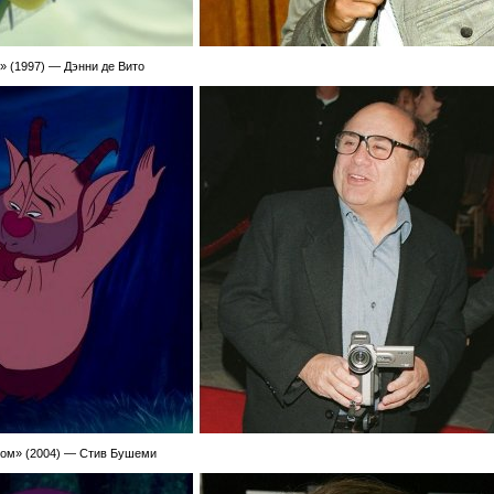
» (1997) — Дэнни де Вито
том» (2004) — Стив Бушеми