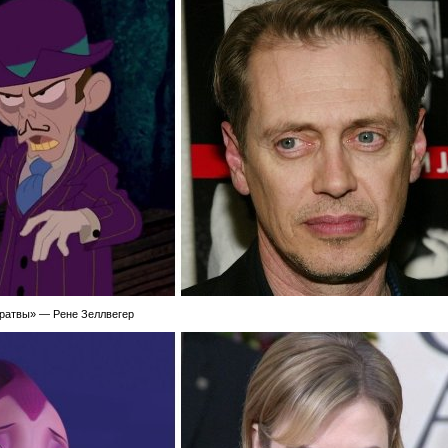
братвы» — Рене Зеллвегер