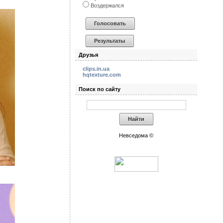
Воздержался
Друзья
clips.in.ua
hqtexture.com
Поиск по сайту
Невседома ©