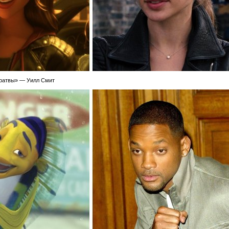
братвы» — Уилл Смит