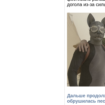
догола из-за си
Дальше продолж
обрушилась пес