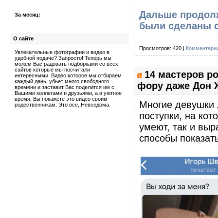
Дальше продолж
За месяц:
были сделаны с
О сайте
Просмотров: 420 |
Комментарии
Увлекательные фотографии и видео в
удобной подаче? Запросто! Теперь мы
можем Вас радовать подборками со всех
сайтов которые мы посчитали
14 мастеров р
интересными. Видео которое мы отбираем
каждый день, убьет много свободного
фору даже Дон 
времени и заставит Вас поделится им с
Вашими коллегами и друзьями, а в уютное
время, Вы покажете это видео своим
Многие девушки 
родественникам. Это все, Невседома.
поступки, на кот
умеют, так и вы
способы показат