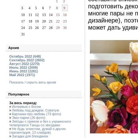
1
2
подготовить деко
3
4
5
6
7
8
9
многие пары не 
10
11
12
13
14
15
16
дизайнере), поэ
17
18
19
20
21
22
23
может дать удиви
24
25
26
27
28
29
30
31
Архив
Октябрь 2022 (648)
Сентябрь 2022 (2602)
Август 2022 (2270)
Июль 2022 (2009)
Июнь 2022 (2281)
Май 2022 (1971)
Показать / скрыть весь архив
Популярное
За весь период:
»
Интервью с Богом
»
Любовь под дождем. Советую
»
Картинки про любовь (73 фото)
»
Эмо-парни (26 фото)
»
Звёзды с гримом и без с украинского
телепроекта Танцы со звездами
»
Не будь эгоистом, думай о других
(презентация, 13 слайдов)
»
Загадки для блондинок