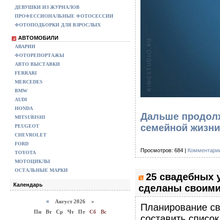
ДЕВУШКИ ИЗ ЖУРНАЛОВ
ПРОФЕССИОНАЛЬНЫЕ ФОТОСЕССИИ
ФОТОПОДБОРКИ ДЛЯ ВЗРОСЛЫХ
АВТОМОБИЛИ
АВАРИИ
ФОТОРЕПОРТАЖЫ
АВТО ВЫСТАВКИ
FERRARI
MERCEDES
BMW
AUDI
HONDA
Дальше продолж
MITSUBISHI
семейной жизни
PEUGEOT
CHEVROLET
FORD
Просмотров: 684 |
Комментарии
TOYOTA
МОТОЦИКЛЫ
ОСТАЛЬНЫЕ МАРКИ
25 свадебных 
Календарь
сделаны своими
«
Август 2026 »
Планирование св
Пн
Вт
Ср
Чт
Пт
Сб
Вс
составить список