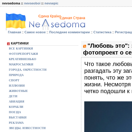
nevsedoma ::
nevseoboi
::
nevsepic
Главная
::
Самое новое
::
Последние комментарии
::
Статистика
::
Регистрац
КАРТИНКИ
"Любовь это":
ВСЕ КАРТИНКИ
фотопроект о се
ФОТОРЕПОРТАЖИ
КРЕАТИВНЕНЬКО
Что такое любов
МАКРОСЪЕМКИ
разгадать эту за
ГОРОДА, ОКРЕСТНОСТИ
ПРИРОДА
понять, что же э
СПОРТ
жизни. Несмотря
ИЛЛЮЗИИ
четко подошли к 
ЖИВОТНЫЕ
ДЕТИ
АВИАЦИЯ
КОРАБЛИ
ПОЕЗДА
ВЫСТАВКИ
РЕКЛАМА
ЗВЕЗДЫ, ИЗВЕСТНОСТИ