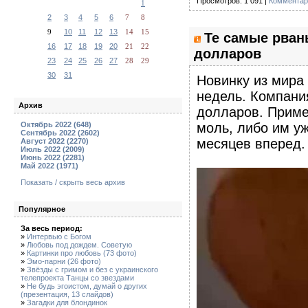
Просмотров: 1 091 |
Комментар
1
2
3
4
5
6
7
8
9
10
11
12
13
14
15
Те самые рваны
16
17
18
19
20
21
22
долларов
23
24
25
26
27
28
29
30
31
Новинку из мира
недель. Компания
Архив
долларов. Примеч
Октябрь 2022 (648)
моль, либо им уж
Сентябрь 2022 (2602)
месяцев вперед.
Август 2022 (2270)
Июль 2022 (2009)
Июнь 2022 (2281)
Май 2022 (1971)
Показать / скрыть весь архив
Популярное
За весь период:
»
Интервью с Богом
»
Любовь под дождем. Советую
»
Картинки про любовь (73 фото)
»
Эмо-парни (26 фото)
»
Звёзды с гримом и без с украинского
телепроекта Танцы со звездами
»
Не будь эгоистом, думай о других
(презентация, 13 слайдов)
»
Загадки для блондинок