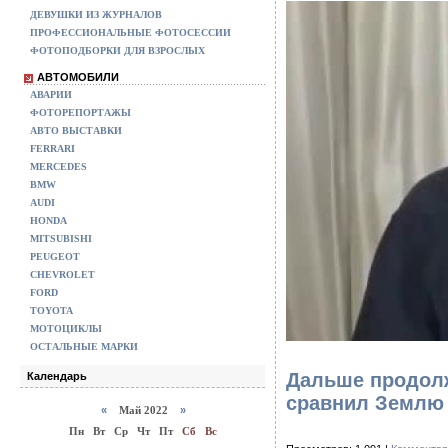
ДЕВУШКИ ИЗ ЖУРНАЛОВ
ПРОФЕССИОНАЛЬНЫЕ ФОТОСЕССИИ
ФОТОПОДБОРКИ ДЛЯ ВЗРОСЛЫХ
АВТОМОБИЛИ
АВАРИИ
ФОТОРЕПОРТАЖЫ
АВТО ВЫСТАВКИ
FERRARI
MERCEDES
BMW
AUDI
HONDA
MITSUBISHI
PEUGEOT
CHEVROLET
FORD
TOYOTA
МОТОЦИКЛЫ
ОСТАЛЬНЫЕ МАРКИ
Дальше продолж
Календарь
сравнил Землю
«
Май 2022
»
Пн
Вт
Ср
Чт
Пт
Сб
Вс