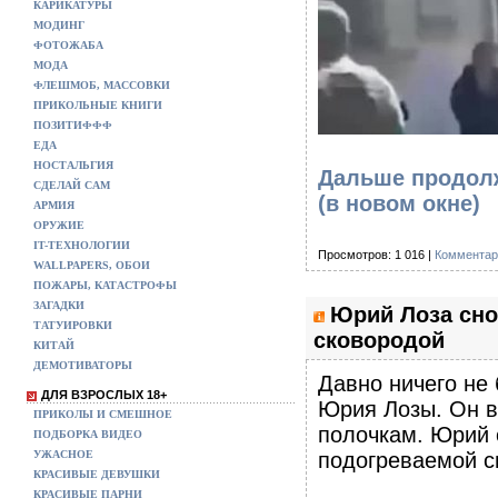
КАРИКАТУРЫ
МОДИНГ
ФОТОЖАБА
МОДА
ФЛЕШМОБ, МАССОВКИ
ПРИКОЛЬНЫЕ КНИГИ
ПОЗИТИФФФ
ЕДА
НОСТАЛЬГИЯ
Дальше продолж
СДЕЛАЙ САМ
(в новом окне)
АРМИЯ
ОРУЖИЕ
IT-ТЕХНОЛОГИИ
Просмотров: 1 016 |
Комментар
WALLPAPERS, ОБОИ
ПОЖАРЫ, КАТАСТРОФЫ
ЗАГАДКИ
Юрий Лоза сно
ТАТУИРОВКИ
сковородой
КИТАЙ
ДЕМОТИВАТОРЫ
Давно ничего не
ДЛЯ ВЗРОСЛЫХ 18+
Юрия Лозы. Он в
ПРИКОЛЫ И СМЕШНОЕ
полочкам. Юрий 
ПОДБОРКА ВИДЕО
УЖАСНОЕ
подогреваемой сн
КРАСИВЫЕ ДЕВУШКИ
КРАСИВЫЕ ПАРНИ