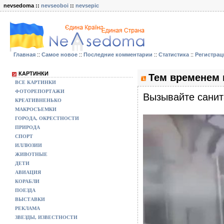
nevsedoma ::
nevseoboi
::
nevsepic
Главная
::
Самое новое
::
Последние комментарии
::
Статистика
::
Регистрац
КАРТИНКИ
Тем временем 
ВСЕ КАРТИНКИ
ФОТОРЕПОРТАЖИ
Вызывайте санита
КРЕАТИВНЕНЬКО
МАКРОСЪЕМКИ
ГОРОДА, ОКРЕСТНОСТИ
ПРИРОДА
СПОРТ
ИЛЛЮЗИИ
ЖИВОТНЫЕ
ДЕТИ
АВИАЦИЯ
КОРАБЛИ
ПОЕЗДА
ВЫСТАВКИ
РЕКЛАМА
ЗВЕЗДЫ, ИЗВЕСТНОСТИ