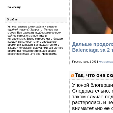
За месяц:
О сайте
Увлекательные фотографии и видео в
удобной подаче? Запросто! Теперь мы
можем Вас радовать подборками со всех
сайтов которые мы посчитали
интересными. Видео которое мы отбираем
каждый день, убьет много свободного
Дальше продолж
времени и заставит Вас поделится им с
Вашими коллегами и друзьями, а в уютное
Balenciaga за 
время, Вы покажете это видео своим
родественникам. Это все, Невседома.
Просмотров: 1 099 |
Комментар
Так, что она с
У юной блогерши 
Следовательно, с
таком случае по
растерялась и н
внимательно ее 