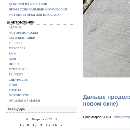
ДЕВУШКИ ИЗ ЖУРНАЛОВ
ПРОФЕССИОНАЛЬНЫЕ ФОТОСЕССИИ
ФОТОПОДБОРКИ ДЛЯ ВЗРОСЛЫХ
АВТОМОБИЛИ
АВАРИИ
ФОТОРЕПОРТАЖЫ
АВТО ВЫСТАВКИ
FERRARI
MERCEDES
BMW
AUDI
HONDA
MITSUBISHI
PEUGEOT
CHEVROLET
FORD
TOYOTA
Дальше продолж
МОТОЦИКЛЫ
ОСТАЛЬНЫЕ МАРКИ
новом окне)
Календарь
Просмотров: 3 453 |
Комментар
«
Февраль 2022
»
Пн
Вт
Ср
Чт
Пт
Сб
Вс