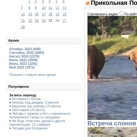
Прикольная По
1
2
3
4
5
6
7
8
9
10
11
12
13
Сортировать видео:
По рейт
14
15
16
17
18
19
20
21
22
23
24
25
26
27
28
Архив
Октябрь 2022 (648)
Сентябрь 2022 (2602)
Август 2022 (2270)
Июль 2022 (2009)
Июнь 2022 (2281)
Май 2022 (1971)
Показать / скрыть весь архив
Популярное
За весь период:
»
Интервью с Богом
»
Любовь под дождем. Советую
»
Картинки про любовь (73 фото)
»
Эмо-парни (26 фото)
»
Звёзды с гримом и без с украинского
телепроекта Танцы со звездами
»
Не будь эгоистом, думай о других
Встреча слонов
(презентация, 13 слайдов)
»
Загадки для блондинок