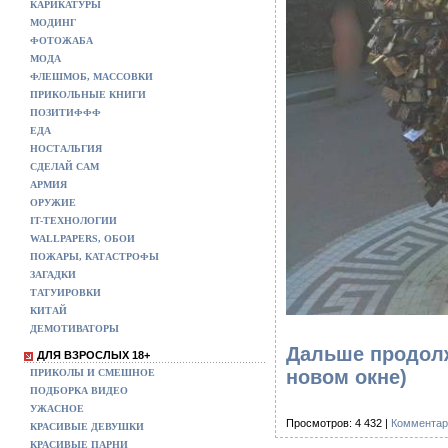
КАРИКАТУРЫ
МОДИНГ
ФОТОЖАБА
МОДА
ФЛЕШМОБ, МАССОВКИ
ПРИКОЛЬНЫЕ КНИГИ
ПОЗИТИФФФ
ЕДА
НОСТАЛЬГИЯ
СДЕЛАЙ САМ
АРМИЯ
ОРУЖИЕ
IT-ТЕХНОЛОГИИ
WALLPAPERS, ОБОИ
ПОЖАРЫ, КАТАСТРОФЫ
ЗАГАДКИ
ТАТУИРОВКИ
КИТАЙ
ДЕМОТИВАТОРЫ
Дальше продолж
ДЛЯ ВЗРОСЛЫХ 18+
новом окне)
ПРИКОЛЫ И СМЕШНОЕ
ПОДБОРКА ВИДЕО
УЖАСНОЕ
Просмотров: 4 432 |
Комментар
КРАСИВЫЕ ДЕВУШКИ
КРАСИВЫЕ ПАРНИ