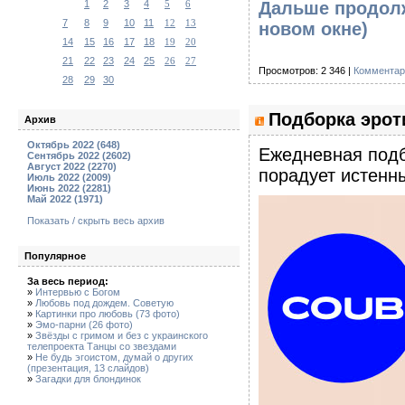
1
2
3
4
5
6
Дальше продолж
7
8
9
10
11
12
13
новом окне)
14
15
16
17
18
19
20
21
22
23
24
25
26
27
Просмотров: 2 346 |
Комментар
28
29
30
Подборка эроти
Архив
Октябрь 2022 (648)
Eжедневная подб
Сентябрь 2022 (2602)
Август 2022 (2270)
порадует истенны
Июль 2022 (2009)
Июнь 2022 (2281)
Май 2022 (1971)
Показать / скрыть весь архив
Популярное
За весь период:
»
Интервью с Богом
»
Любовь под дождем. Советую
»
Картинки про любовь (73 фото)
»
Эмо-парни (26 фото)
»
Звёзды с гримом и без с украинского
телепроекта Танцы со звездами
»
Не будь эгоистом, думай о других
(презентация, 13 слайдов)
»
Загадки для блондинок