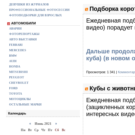
ДЕВУШКИ ИЗ ЖУРНАЛОВ
Подборка корот
ПРОФЕССИОНАЛЬНЫЕ ФОТОСЕССИИ
ФОТОПОДБОРКИ ДЛЯ ВЗРОСЛЫХ
Eжедневная подб
АВТОМОБИЛИ
видео) порадует
АВАРИИ
ФОТОРЕПОРТАЖЫ
АВТО ВЫСТАВКИ
FERRARI
Дальше продолж
MERCEDES
BMW
куба)
(в новом о
AUDI
HONDA
MITSUBISHI
Просмотров: 1 341 |
Комментар
PEUGEOT
CHEVROLET
Кубы с животн
FORD
TOYOTA
Eжедневная подб
МОТОЦИКЛЫ
ОСТАЛЬНЫЕ МАРКИ
(зацикленных ко
интересных виде
Календарь
«
Июнь 2021
»
Пн
Вт
Ср
Чт
Пт
Сб
Вс