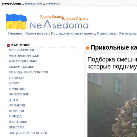
nevsedoma ::
nevseoboi
::
nevsepic
Главная
::
Самое новое
::
Последние комментарии
::
Статистика
::
Регистрац
КАРТИНКИ
Прикольные ка
ВСЕ КАРТИНКИ
ФОТОРЕПОРТАЖИ
Подборка смешны
КРЕАТИВНЕНЬКО
которые подниму
МАКРОСЪЕМКИ
ГОРОДА, ОКРЕСТНОСТИ
ПРИРОДА
СПОРТ
ИЛЛЮЗИИ
ЖИВОТНЫЕ
ДЕТИ
АВИАЦИЯ
КОРАБЛИ
ПОЕЗДА
ВЫСТАВКИ
РЕКЛАМА
ЗВЕЗДЫ, ИЗВЕСТНОСТИ