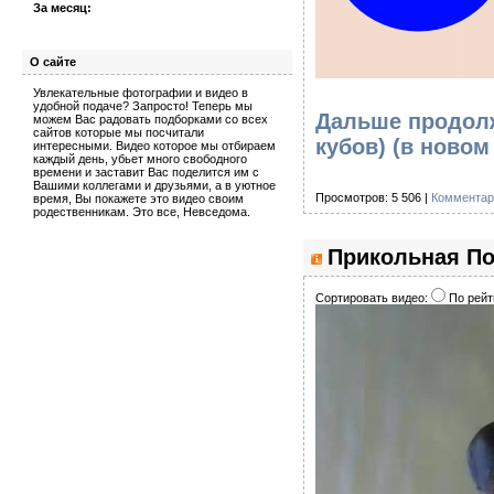
За месяц:
О сайте
Увлекательные фотографии и видео в
удобной подаче? Запросто! Теперь мы
Дальше продолж
можем Вас радовать подборками со всех
сайтов которые мы посчитали
кубов)
(в новом
интересными. Видео которое мы отбираем
каждый день, убьет много свободного
времени и заставит Вас поделится им с
Вашими коллегами и друзьями, а в уютное
Просмотров: 5 506 |
Комментар
время, Вы покажете это видео своим
родественникам. Это все, Невседома.
Прикольная По
Сортировать видео:
По рейт