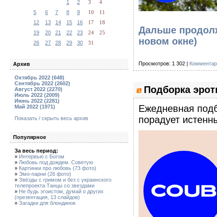
1
2
3
4
5
6
7
8
9
10
11
12
13
14
15
16
17
18
Дальше продолж
19
20
21
22
23
24
25
новом окне)
26
27
28
29
30
31
Просмотров: 1 302 |
Комментар
Архив
Октябрь 2022 (648)
Сентябрь 2022 (2602)
Подборка эроти
Август 2022 (2270)
Июль 2022 (2009)
Июнь 2022 (2281)
Eжедневная подб
Май 2022 (1971)
порадует истенны
Показать / скрыть весь архив
Популярное
За весь период:
»
Интервью с Богом
»
Любовь под дождем. Советую
»
Картинки про любовь (73 фото)
»
Эмо-парни (26 фото)
»
Звёзды с гримом и без с украинского
телепроекта Танцы со звездами
»
Не будь эгоистом, думай о других
(презентация, 13 слайдов)
»
Загадки для блондинок