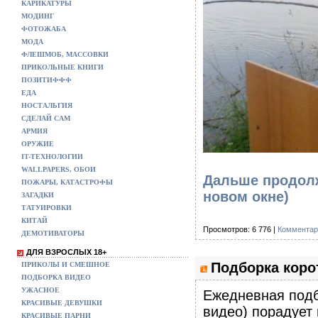
КАРИКАТУРЫ
МОДИНГ
ФОТОЖАБА
МОДА
ФЛЕШМОБ, МАССОВКИ
ПРИКОЛЬНЫЕ КНИГИ
ПОЗИТИФФФ
ЕДА
НОСТАЛЬГИЯ
СДЕЛАЙ САМ
АРМИЯ
ОРУЖИЕ
IT-ТЕХНОЛОГИИ
WALLPAPERS, ОБОИ
Дальше продолж
ПОЖАРЫ, КАТАСТРОФЫ
новом окне)
ЗАГАДКИ
ТАТУИРОВКИ
КИТАЙ
Просмотров: 6 776 |
Комментар
ДЕМОТИВАТОРЫ
ДЛЯ ВЗРОСЛЫХ 18+
Подборка корот
ПРИКОЛЫ И СМЕШНОЕ
ПОДБОРКА ВИДЕО
УЖАСНОЕ
Eжедневная подб
КРАСИВЫЕ ДЕВУШКИ
видео) порадует
КРАСИВЫЕ ПАРНИ