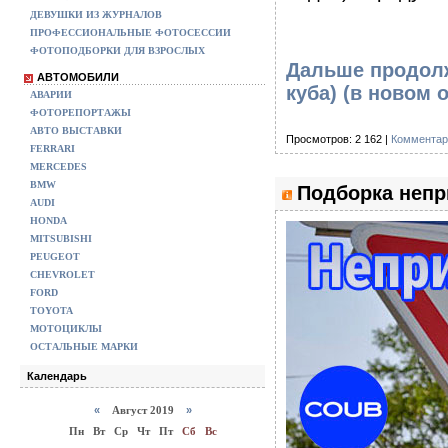
ДЕВУШКИ ИЗ ЖУРНАЛОВ
ПРОФЕССИОНАЛЬНЫЕ ФОТОСЕССИИ
ФОТОПОДБОРКИ ДЛЯ ВЗРОСЛЫХ
Дальше продолж
АВТОМОБИЛИ
куба)
(в новом о
АВАРИИ
ФОТОРЕПОРТАЖЫ
АВТО ВЫСТАВКИ
Просмотров: 2 162 |
Комментар
FERRARI
MERCEDES
BMW
Подборка непр
AUDI
HONDA
MITSUBISHI
PEUGEOT
CHEVROLET
FORD
TOYOTA
МОТОЦИКЛЫ
ОСТАЛЬНЫЕ МАРКИ
Календарь
«
Август 2019
»
Пн
Вт
Ср
Чт
Пт
Сб
Вс