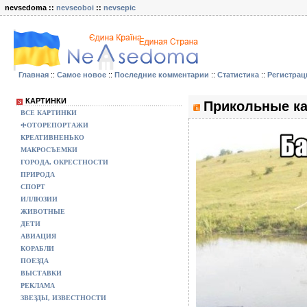
nevsedoma ::
nevseoboi
::
nevsepic
Главная
::
Самое новое
::
Последние комментарии
::
Статистика
::
Регистрац
КАРТИНКИ
Прикольные ка
ВСЕ КАРТИНКИ
ФОТОРЕПОРТАЖИ
КРЕАТИВНЕНЬКО
МАКРОСЪЕМКИ
ГОРОДА, ОКРЕСТНОСТИ
ПРИРОДА
СПОРТ
ИЛЛЮЗИИ
ЖИВОТНЫЕ
ДЕТИ
АВИАЦИЯ
КОРАБЛИ
ПОЕЗДА
ВЫСТАВКИ
РЕКЛАМА
ЗВЕЗДЫ, ИЗВЕСТНОСТИ