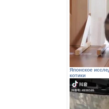
Японское иссле
котики