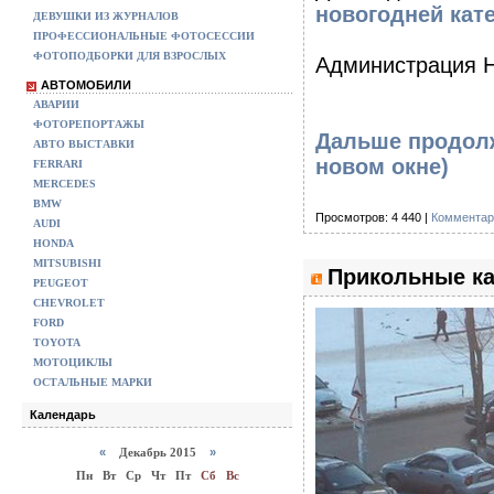
новогодней кат
ДЕВУШКИ ИЗ ЖУРНАЛОВ
ПРОФЕССИОНАЛЬНЫЕ ФОТОСЕССИИ
ФОТОПОДБОРКИ ДЛЯ ВЗРОСЛЫХ
Администрация 
АВТОМОБИЛИ
АВАРИИ
ФОТОРЕПОРТАЖЫ
Дальше продолж
АВТО ВЫСТАВКИ
новом окне)
FERRARI
MERCEDES
BMW
Просмотров: 4 440 |
Комментар
AUDI
HONDA
MITSUBISHI
Прикольные ка
PEUGEOT
CHEVROLET
FORD
TOYOTA
МОТОЦИКЛЫ
ОСТАЛЬНЫЕ МАРКИ
Календарь
«
Декабрь 2015
»
Пн
Вт
Ср
Чт
Пт
Сб
Вс