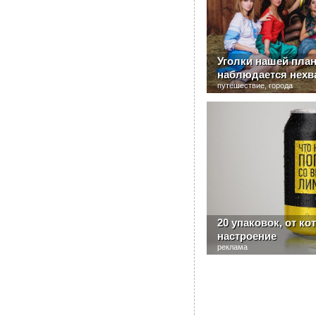
Уголки нашей план
наблюдается нехв
путешествие, города
20 упаковок, от к
настроение
реклама