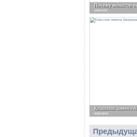
Почему монитор н
ужасное
Классная замена 
красивое
Предыдуща