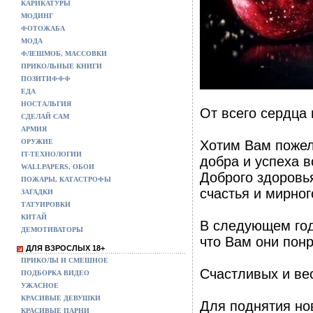
КАРИКАТУРЫ
МОДИНГ
ФОТОЖАБА
МОДА
ФЛЕШМОБ, МАССОВКИ
ПРИКОЛЬНЫЕ КНИГИ
ПОЗИТИФФФ
ЕДА
НОСТАЛЬГИЯ
От всего сердца
СДЕЛАЙ САМ
АРМИЯ
ОРУЖИЕ
Хотим Вам пожел
IT-ТЕХНОЛОГИИ
добра и успеха в
WALLPAPERS, ОБОИ
Доброго здоровь
ПОЖАРЫ, КАТАСТРОФЫ
счастья и мирног
ЗАГАДКИ
ТАТУИРОВКИ
КИТАЙ
В следующем год
ДЕМОТИВАТОРЫ
что Вам они понр
ДЛЯ ВЗРОСЛЫХ 18+
ПРИКОЛЫ И СМЕШНОЕ
Счастливых и ве
ПОДБОРКА ВИДЕО
УЖАСНОЕ
КРАСИВЫЕ ДЕВУШКИ
Для поднятия нов
КРАСИВЫЕ ПАРНИ