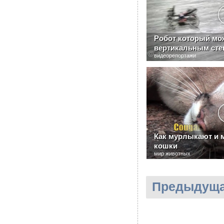
Робот который мож
вертикальным сте
видеорепортажи
Как мурлыкают и 
кошки
мир животных
Предыдуща