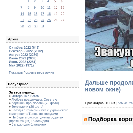
1
2
3
4
5
6
7
8
9
10
11
12
13
14
15
16
17
18
19
20
21
22
23
24
25
26
27
28
29
30
31
Архив
Октябрь 2022 (648)
Сентябрь 2022 (2602)
Август 2022 (2270)
Июль 2022 (2009)
Июнь 2022 (2281)
Май 2022 (1971)
Показать / скрыть весь архив
Дальше продолж
Популярное
новом окне)
За весь период:
»
Интервью с Богом
»
Любовь под дождем. Советую
»
Картинки про любовь (73 фото)
Просмотров: 11 063 |
Коммента
»
Эмо-парни (26 фото)
»
Звёзды с гримом и без с украинского
телепроекта Танцы со звездами
»
Не будь эгоистом, думай о других
Подборка корот
(презентация, 13 слайдов)
»
Загадки для блондинок