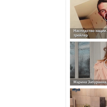
Наследство наци
трейлер
Марина Забуранна