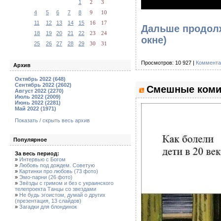
1
2
3
4
5
6
7
8
9
10
11
12
13
14
15
16
17
Дальше продолж
18
19
20
21
22
23
24
окне)
25
26
27
28
29
30
31
Просмотров: 10 927 |
Коммента
Архив
Октябрь 2022 (648)
Сентябрь 2022 (2602)
Смешные комик
Август 2022 (2270)
Июль 2022 (2009)
Июнь 2022 (2281)
Май 2022 (1971)
Показать / скрыть весь архив
Популярное
За весь период:
»
Интервью с Богом
»
Любовь под дождем. Советую
»
Картинки про любовь (73 фото)
»
Эмо-парни (26 фото)
»
Звёзды с гримом и без с украинского
телепроекта Танцы со звездами
»
Не будь эгоистом, думай о других
(презентация, 13 слайдов)
»
Загадки для блондинок