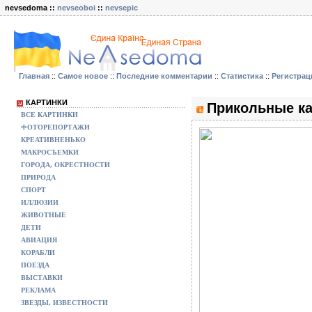
nevsedoma ::
nevseoboi
::
nevsepic
Главная
::
Самое новое
::
Последние комментарии
::
Статистика
::
Регистрац
КАРТИНКИ
Прикольные ка
ВСЕ КАРТИНКИ
ФОТОРЕПОРТАЖИ
КРЕАТИВНЕНЬКО
МАКРОСЪЕМКИ
ГОРОДА, ОКРЕСТНОСТИ
ПРИРОДА
СПОРТ
ИЛЛЮЗИИ
ЖИВОТНЫЕ
ДЕТИ
АВИАЦИЯ
КОРАБЛИ
ПОЕЗДА
ВЫСТАВКИ
РЕКЛАМА
ЗВЕЗДЫ, ИЗВЕСТНОСТИ