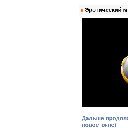
Эротический ми
Дальше продолж
новом окне)