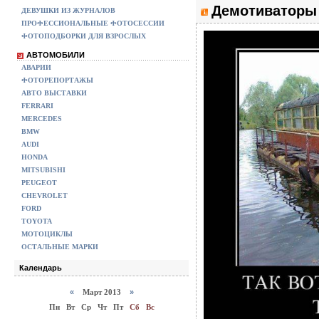
Демотиваторы 
ДЕВУШКИ ИЗ ЖУРНАЛОВ
ПРОФЕССИОНАЛЬНЫЕ ФОТОСЕССИИ
ФОТОПОДБОРКИ ДЛЯ ВЗРОСЛЫХ
АВТОМОБИЛИ
АВАРИИ
ФОТОРЕПОРТАЖЫ
АВТО ВЫСТАВКИ
FERRARI
MERCEDES
BMW
AUDI
HONDA
MITSUBISHI
PEUGEOT
CHEVROLET
FORD
TOYOTA
МОТОЦИКЛЫ
ОСТАЛЬНЫЕ МАРКИ
Календарь
«
Март 2013
»
Пн
Вт
Ср
Чт
Пт
Сб
Вс