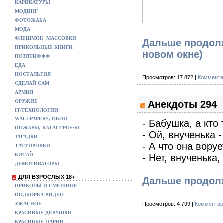
КАРИКАТУРЫ
МОДИНГ
ФОТОЖАБА
МОДА
ФЛЕШМОБ, МАССОВКИ
Дальше продолж
ПРИКОЛЬНЫЕ КНИГИ
новом окне)
ПОЗИТИФФФ
ЕДА
НОСТАЛЬГИЯ
Просмотров: 17 872 |
Коммента
СДЕЛАЙ САМ
АРМИЯ
ОРУЖИЕ
Анекдоты 294
IT-ТЕХНОЛОГИИ
WALLPAPERS, ОБОИ
- Бабушка, а кто
ПОЖАРЫ, КАТАСТРОФЫ
- Ой, внученька -
ЗАГАДКИ
- А что она воруе
ТАТУИРОВКИ
КИТАЙ
- Нет, внученька,
ДЕМОТИВАТОРЫ
ДЛЯ ВЗРОСЛЫХ 18+
Дальше продолж
ПРИКОЛЫ И СМЕШНОЕ
ПОДБОРКА ВИДЕО
УЖАСНОЕ
Просмотров: 4 799 |
Комментар
КРАСИВЫЕ ДЕВУШКИ
КРАСИВЫЕ ПАРНИ