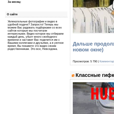
За месяц:
О сайте
Увлекательные фотографии и видео в
удобной подаче? Запросто! Теперь мы
можем Вас радовать подборками со всех
сайтов которые мы посчитали
интересными. Видео которое мы отбираем
каждый день, убьет много свободного
времени и заставит Вас поделится им с
Дальше продолж
Вашими коллегами и друзьями, а в уютное
время, Вы покажете это видео своим
новом окне)
родественникам. Это все, Невседома.
Просмотров: 5 790 |
Комментар
Классные гифк