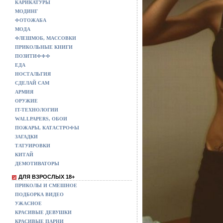
КАРИКАТУРЫ
МОДИНГ
ФОТОЖАБА
МОДА
ФЛЕШМОБ, МАССОВКИ
ПРИКОЛЬНЫЕ КНИГИ
ПОЗИТИФФФ
ЕДА
НОСТАЛЬГИЯ
СДЕЛАЙ САМ
АРМИЯ
ОРУЖИЕ
IT-ТЕХНОЛОГИИ
WALLPAPERS, ОБОИ
ПОЖАРЫ, КАТАСТРОФЫ
ЗАГАДКИ
ТАТУИРОВКИ
КИТАЙ
ДЕМОТИВАТОРЫ
ДЛЯ ВЗРОСЛЫХ 18+
ПРИКОЛЫ И СМЕШНОЕ
ПОДБОРКА ВИДЕО
УЖАСНОЕ
КРАСИВЫЕ ДЕВУШКИ
КРАСИВЫЕ ПАРНИ