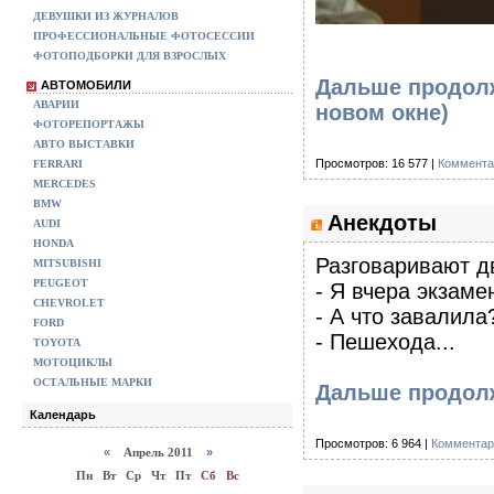
ДЕВУШКИ ИЗ ЖУРНАЛОВ
ПРОФЕССИОНАЛЬНЫЕ ФОТОСЕССИИ
ФОТОПОДБОРКИ ДЛЯ ВЗРОСЛЫХ
Дальше продолж
АВТОМОБИЛИ
АВАРИИ
новом окне)
ФОТОРЕПОРТАЖЫ
АВТО ВЫСТАВКИ
Просмотров: 16 577 |
Коммента
FERRARI
MERCEDES
BMW
Анекдоты
AUDI
HONDA
Разговаривают д
MITSUBISHI
PEUGEOT
- Я вчера экзаме
CHEVROLET
- А что завалил
FORD
- Пешехода...
TOYOTA
МОТОЦИКЛЫ
ОСТАЛЬНЫЕ МАРКИ
Дальше продол
Календарь
Просмотров: 6 964 |
Комментар
«
Апрель 2011
»
Пн
Вт
Ср
Чт
Пт
Сб
Вс