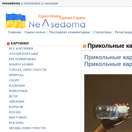
nevsedoma ::
nevseoboi
::
nevsepic
Главная
::
Самое новое
::
Последние комментарии
::
Статистика
::
Регистрац
КАРТИНКИ
Прикольные ка
ВСЕ КАРТИНКИ
ФОТОРЕПОРТАЖИ
Прикольные кар
КРЕАТИВНЕНЬКО
Прикольные кар
МАКРОСЪЕМКИ
ГОРОДА, ОКРЕСТНОСТИ
ПРИРОДА
СПОРТ
ИЛЛЮЗИИ
ЖИВОТНЫЕ
ДЕТИ
АВИАЦИЯ
КОРАБЛИ
ПОЕЗДА
ВЫСТАВКИ
РЕКЛАМА
ЗВЕЗДЫ, ИЗВЕСТНОСТИ