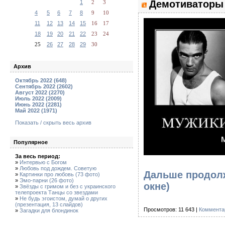
Демотиваторы 
1
2
3
4
5
6
7
8
9
10
11
12
13
14
15
16
17
18
19
20
21
22
23
24
25
26
27
28
29
30
Архив
Октябрь 2022 (648)
Сентябрь 2022 (2602)
Август 2022 (2270)
Июль 2022 (2009)
Июнь 2022 (2281)
Май 2022 (1971)
Показать / скрыть весь архив
Популярное
За весь период:
»
Интервью с Богом
»
Любовь под дождем. Советую
Дальше продолж
»
Картинки про любовь (73 фото)
»
Эмо-парни (26 фото)
окне)
»
Звёзды с гримом и без с украинского
телепроекта Танцы со звездами
»
Не будь эгоистом, думай о других
(презентация, 13 слайдов)
Просмотров: 11 643 |
Коммента
»
Загадки для блондинок