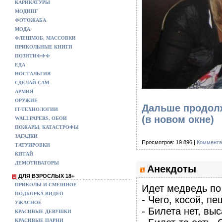
КАРИКАТУРЫ
МОДИНГ
ФОТОЖАБА
МОДА
ФЛЕШМОБ, МАССОВКИ
ПРИКОЛЬНЫЕ КНИГИ
ПОЗИТИФФФ
ЕДА
НОСТАЛЬГИЯ
СДЕЛАЙ САМ
АРМИЯ
ОРУЖИЕ
Дальше продолж
IT-ТЕХНОЛОГИИ
(в новом окне)
WALLPAPERS, ОБОИ
ПОЖАРЫ, КАТАСТРОФЫ
ЗАГАДКИ
Просмотров: 19 896 |
Коммента
ТАТУИРОВКИ
КИТАЙ
ДЕМОТИВАТОРЫ
Анекдоты
ДЛЯ ВЗРОСЛЫХ 18+
ПРИКОЛЫ И СМЕШНОЕ
Идет медведь по
ПОДБОРКА ВИДЕО
- Чего, косой, 
УЖАСНОЕ
- Билета нет, вы
КРАСИВЫЕ ДЕВУШКИ
КРАСИВЫЕ ПАРНИ