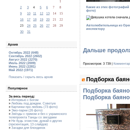
1
Какие из этих фотографий 
2
3
4
5
6
7
8
фото)
9
10
11
12
13
14
15
16
17
18
19
20
21
22
Автолюбительница из Оре
23
24
25
26
27
28
29
инспектору
30
31
Архив
Дальше продолж
Октябрь 2022 (648)
Сентябрь 2022 (2602)
Август 2022 (2270)
Июль 2022 (2009)
Просмотров: 3 739 |
Комментар
Июнь 2022 (2281)
Май 2022 (1971)
Показать / скрыть весь архив
Подборка баян
Популярное
Подборка баяно
Подборка баяно
За весь период:
»
Интервью с Богом
»
Любовь под дождем. Советую
»
Картинки про любовь (73 фото)
»
Эмо-парни (26 фото)
»
Звёзды с гримом и без с украинского
телепроекта Танцы со звездами
»
Не будь эгоистом, думай о других
(презентация, 13 слайдов)
»
Загадки для блондинок