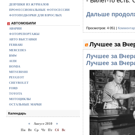
- Билет-то есть. 
ДЕВУШКИ ИЗ ЖУРНАЛОВ
ПРОФЕССИОНАЛЬНЫЕ ФОТОСЕССИИ
Дальше продол
ФОТОПОДБОРКИ ДЛЯ ВЗРОСЛЫХ
АВТОМОБИЛИ
Просмотров: 4 051 |
Комментар
АВАРИИ
ФОТОРЕПОРТАЖЫ
АВТО ВЫСТАВКИ
Лучшее за Вче
FERRARI
MERCEDES
Лучшее за Вчер
BMW
AUDI
Лучшее за Вчер
HONDA
MITSUBISHI
PEUGEOT
CHEVROLET
FORD
TOYOTA
МОТОЦИКЛЫ
ОСТАЛЬНЫЕ МАРКИ
Календарь
«
Август 2010
»
Пн
Вт
Ср
Чт
Пт
Сб
Вс