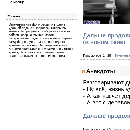
За месяц:
О сайте
Увлекательные фотографии и видео в
удобной подаче? Запросто! Теперь мы
можем Вас радовать подборками со всех
Дальше продолж
сайтов которые мы посчитали
интересными. Видео которое мы отбираем
(в новом окне)
каждый день, убьет много свободного
времени и заставит Вас поделится им с
Вашими коллегами и друзьями, а в уютное
время, Вы покажете это видео своим
Просмотров: 24 284 |
Коммента
родественникам. Это все, Невседома.
Анекдоты
Разговаривают д
- Ну всё, жизнь 
- А как насчёт д
- А вот с дерево
Дальше продол
Просмотров: 4 685 |
Комментар