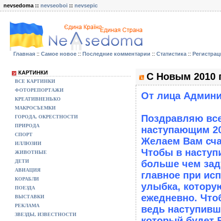
nevsedoma ::
nevseoboi
::
nevsepic
Главная
::
Самое новое
::
Последние комментарии
::
Статистика
::
Регистрац
КАРТИНКИ
С Новым 2010 
ВСЕ КАРТИНКИ
ФОТОРЕПОРТАЖИ
От лица Админи
КРЕАТИВНЕНЬКО
МАКРОСЪЕМКИ
Поздравляю всех
ГОРОДА, ОКРЕСТНОСТИ
ПРИРОДА
наступающим 20
СПОРТ
Желаем Вам сча
ИЛЛЮЗИИ
Чтобы в наступ
ЖИВОТНЫЕ
ДЕТИ
больше чем зад
АВИАЦИЯ
главное при ис
КОРАБЛИ
улыбка, котору
ПОЕЗДА
ежедневно. Что
ВЫСТАВКИ
РЕКЛАМА
ведь наступивши
ЗВЕЗДЫ, ИЗВЕСТНОСТИ
который будет В