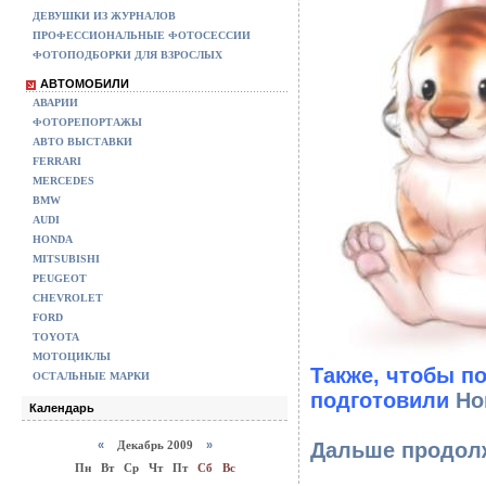
ДЕВУШКИ ИЗ ЖУРНАЛОВ
ПРОФЕССИОНАЛЬНЫЕ ФОТОСЕССИИ
ФОТОПОДБОРКИ ДЛЯ ВЗРОСЛЫХ
АВТОМОБИЛИ
АВАРИИ
ФОТОРЕПОРТАЖЫ
АВТО ВЫСТАВКИ
FERRARI
MERCEDES
BMW
AUDI
HONDA
MITSUBISHI
PEUGEOT
CHEVROLET
FORD
TOYOTA
МОТОЦИКЛЫ
Также, чтобы п
ОСТАЛЬНЫЕ МАРКИ
подготовили
Но
Календарь
«
Декабрь 2009
»
Дальше продолж
Пн
Вт
Ср
Чт
Пт
Сб
Вс