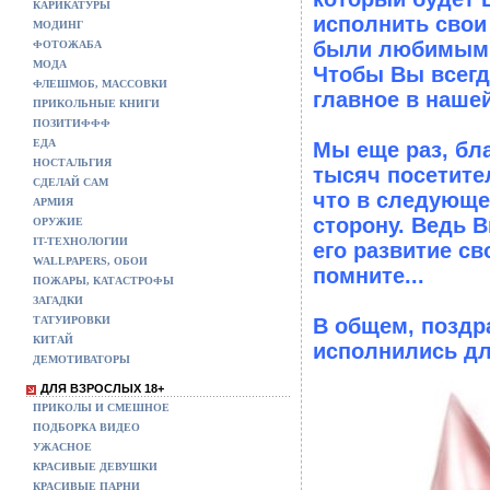
КАРИКАТУРЫ
исполнить свои
МОДИНГ
были любимыми,
ФОТОЖАБА
МОДА
Чтобы Вы всегд
ФЛЕШМОБ, МАССОВКИ
главное в наше
ПРИКОЛЬНЫЕ КНИГИ
ПОЗИТИФФФ
ЕДА
Мы еще раз, бла
НОСТАЛЬГИЯ
тысяч посетите
СДЕЛАЙ САМ
что в следующе
АРМИЯ
сторону. Ведь В
ОРУЖИЕ
IT-ТЕХНОЛОГИИ
его развитие с
WALLPAPERS, ОБОИ
помните...
ПОЖАРЫ, КАТАСТРОФЫ
ЗАГАДКИ
ТАТУИРОВКИ
В общем, поздр
КИТАЙ
исполнились дл
ДЕМОТИВАТОРЫ
ДЛЯ ВЗРОСЛЫХ 18+
ПРИКОЛЫ И СМЕШНОЕ
ПОДБОРКА ВИДЕО
УЖАСНОЕ
КРАСИВЫЕ ДЕВУШКИ
КРАСИВЫЕ ПАРНИ