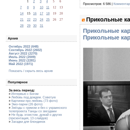
1
2
3
4
5
6
Просмотров: 6 586 |
Комментар
7
8
9
10
11
12
13
14
15
16
17
18
19
20
Прикольные ка
21
22
23
24
25
26
27
28
29
30
31
Прикольные кар
Прикольные кар
Архив
Октябрь 2022 (648)
Сентябрь 2022 (2602)
Август 2022 (2270)
Июль 2022 (2009)
Июнь 2022 (2281)
Май 2022 (1971)
Показать / скрыть весь архив
Популярное
За весь период:
»
Интервью с Богом
»
Любовь под дождем. Советую
»
Картинки про любовь (73 фото)
»
Эмо-парни (26 фото)
»
Звёзды с гримом и без с украинского
телепроекта Танцы со звездами
»
Не будь эгоистом, думай о других
(презентация, 13 слайдов)
»
Загадки для блондинок