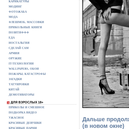
КАРИКАТУРЫ
МОДИНГ
ФОТОЖАБА
МОДА
ФЛЕШМОБ, МАССОВКИ
ПРИКОЛЬНЫЕ КНИГИ
ПОЗИТИФФФ
ЕДА
НОСТАЛЬГИЯ
СДЕЛАЙ САМ
АРМИЯ
ОРУЖИЕ
IT-ТЕХНОЛОГИИ
WALLPAPERS, ОБОИ
ПОЖАРЫ, КАТАСТРОФЫ
ЗАГАДКИ
ТАТУИРОВКИ
КИТАЙ
ДЕМОТИВАТОРЫ
ДЛЯ ВЗРОСЛЫХ 18+
ПРИКОЛЫ И СМЕШНОЕ
ПОДБОРКА ВИДЕО
Дальше продолж
УЖАСНОЕ
КРАСИВЫЕ ДЕВУШКИ
(в новом окне)
КРАСИВЫЕ ПАРНИ