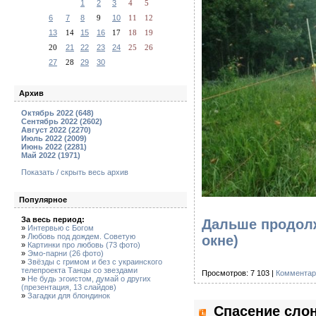
1
2
3
4
5
6
7
8
9
10
11
12
13
14
15
16
17
18
19
20
21
22
23
24
25
26
27
28
29
30
Архив
Октябрь 2022 (648)
Сентябрь 2022 (2602)
Август 2022 (2270)
Июль 2022 (2009)
Июнь 2022 (2281)
Май 2022 (1971)
Показать / скрыть весь архив
Популярное
За весь период:
Дальше продолж
»
Интервью с Богом
»
Любовь под дождем. Советую
окне)
»
Картинки про любовь (73 фото)
»
Эмо-парни (26 фото)
»
Звёзды с гримом и без с украинского
телепроекта Танцы со звездами
Просмотров: 7 103 |
Комментар
»
Не будь эгоистом, думай о других
(презентация, 13 слайдов)
»
Загадки для блондинок
Спасение слон