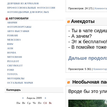
ДЕВУШКИ ИЗ ЖУРНАЛОВ
ПРОФЕССИОНАЛЬНЫЕ ФОТОСЕССИИ
Просмотров: 24 171 |
Коммента
ФОТОПОДБОРКИ ДЛЯ ВЗРОСЛЫХ
АВТОМОБИЛИ
Анекдоты
АВАРИИ
ФОТОРЕПОРТАЖЫ
- Ты в чате сиди
АВТО ВЫСТАВКИ
- А зачем?
FERRARI
MERCEDES
- Эт ж бесплатно
BMW
- В помойке тоже
AUDI
HONDA
Дальше продол
MITSUBISHI
PEUGEOT
CHEVROLET
Просмотров: 5 361 |
Комментар
FORD
TOYOTA
МОТОЦИКЛЫ
Необычная пас
ОСТАЛЬНЫЕ МАРКИ
Календарь
Вроде бы это ул
«
Апрель 2009
»
Пн
Вт
Ср
Чт
Пт
Сб
Вс