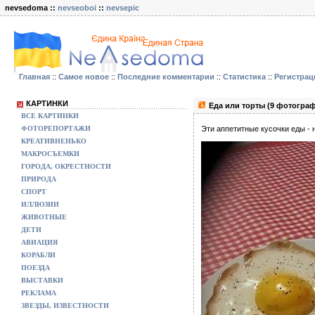
nevsedoma ::
nevseoboi
::
nevsepic
Главная
::
Самое новое
::
Последние комментарии
::
Статистика
::
Регистрац
КАРТИНКИ
Еда или торты (9 фотогра
ВСЕ КАРТИНКИ
ФОТОРЕПОРТАЖИ
Эти аппетитные кусочки еды - 
КРЕАТИВНЕНЬКО
МАКРОСЪЕМКИ
ГОРОДА, ОКРЕСТНОСТИ
ПРИРОДА
СПОРТ
ИЛЛЮЗИИ
ЖИВОТНЫЕ
ДЕТИ
АВИАЦИЯ
КОРАБЛИ
ПОЕЗДА
ВЫСТАВКИ
РЕКЛАМА
ЗВЕЗДЫ, ИЗВЕСТНОСТИ