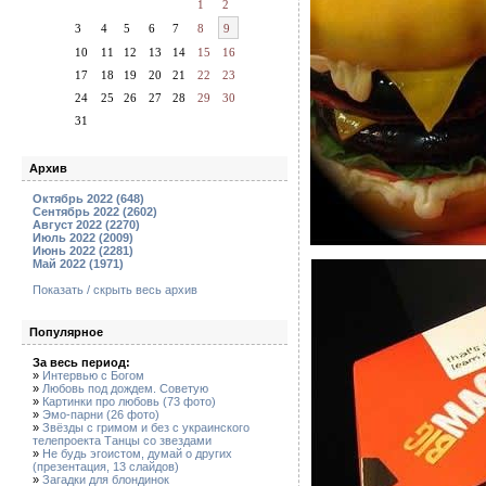
1
2
3
4
5
6
7
8
9
10
11
12
13
14
15
16
17
18
19
20
21
22
23
24
25
26
27
28
29
30
31
Архив
Октябрь 2022 (648)
Сентябрь 2022 (2602)
Август 2022 (2270)
Июль 2022 (2009)
Июнь 2022 (2281)
Май 2022 (1971)
Показать / скрыть весь архив
Популярное
За весь период:
»
Интервью с Богом
»
Любовь под дождем. Советую
»
Картинки про любовь (73 фото)
»
Эмо-парни (26 фото)
»
Звёзды с гримом и без с украинского
телепроекта Танцы со звездами
»
Не будь эгоистом, думай о других
(презентация, 13 слайдов)
»
Загадки для блондинок