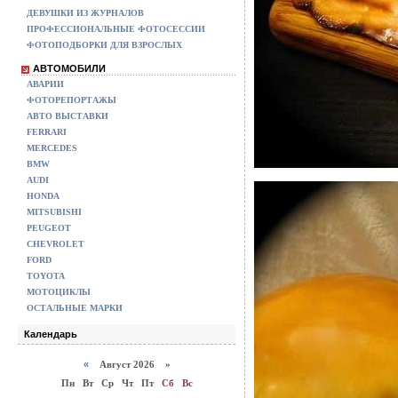
ДЕВУШКИ ИЗ ЖУРНАЛОВ
ПРОФЕССИОНАЛЬНЫЕ ФОТОСЕССИИ
ФОТОПОДБОРКИ ДЛЯ ВЗРОСЛЫХ
АВТОМОБИЛИ
АВАРИИ
ФОТОРЕПОРТАЖЫ
АВТО ВЫСТАВКИ
FERRARI
MERCEDES
BMW
AUDI
HONDA
MITSUBISHI
PEUGEOT
CHEVROLET
FORD
TOYOTA
МОТОЦИКЛЫ
ОСТАЛЬНЫЕ МАРКИ
Календарь
«
Август 2026 »
Пн
Вт
Ср
Чт
Пт
Сб
Вс