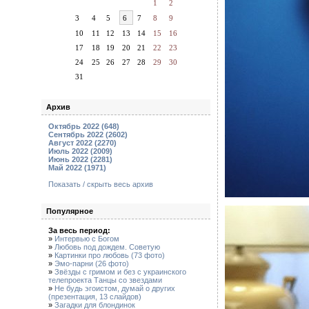
1
2
3
4
5
6
7
8
9
10
11
12
13
14
15
16
17
18
19
20
21
22
23
24
25
26
27
28
29
30
31
Архив
Октябрь 2022 (648)
Сентябрь 2022 (2602)
Август 2022 (2270)
Июль 2022 (2009)
Июнь 2022 (2281)
Май 2022 (1971)
Показать / скрыть весь архив
Популярное
За весь период:
»
Интервью с Богом
»
Любовь под дождем. Советую
»
Картинки про любовь (73 фото)
»
Эмо-парни (26 фото)
»
Звёзды с гримом и без с украинского
телепроекта Танцы со звездами
»
Не будь эгоистом, думай о других
(презентация, 13 слайдов)
»
Загадки для блондинок