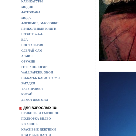
КАРИКАТУРЫ
МОДИНГ
ФОТОЖАБА
МОДА
ФЛЕШМОБ, МАССОВКИ
ПРИКОЛЬНЫЕ КНИГИ
ПОЗИТИФФФ
ЕДА
НОСТАЛЬГИЯ
СДЕЛАЙ САМ
АРМИЯ
ОРУЖИЕ
IT-ТЕХНОЛОГИИ
WALLPAPERS, ОБОИ
ПОЖАРЫ, КАТАСТРОФЫ
ЗАГАДКИ
ТАТУИРОВКИ
КИТАЙ
ДЕМОТИВАТОРЫ
ДЛЯ ВЗРОСЛЫХ 18+
ПРИКОЛЫ И СМЕШНОЕ
ПОДБОРКА ВИДЕО
УЖАСНОЕ
КРАСИВЫЕ ДЕВУШКИ
КРАСИВЫЕ ПАРНИ