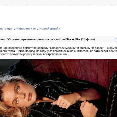
гистрация
::
Написать нам
::
Новый дизайн
чает 53-летие: архивные фото секс-символа 80-х и 90-х (15 фото)
1
з нас наверняка помнят по сериалу "Спасатели Малибу" и фильму "В осаде". Та самая
шого торта. Эрика последние годы уже практически не снимается, но зато ведет блог и
озрасте получали работу и были востребованными.