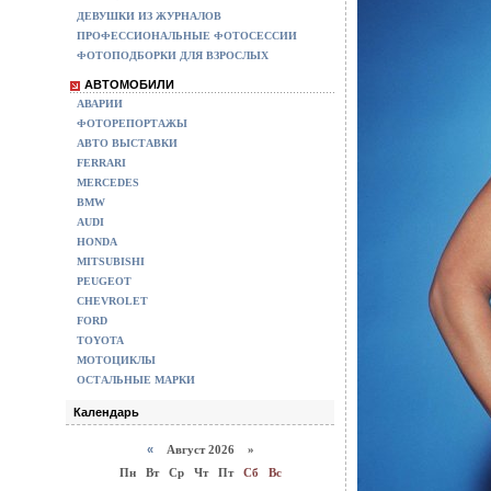
ДЕВУШКИ ИЗ ЖУРНАЛОВ
ПРОФЕССИОНАЛЬНЫЕ ФОТОСЕССИИ
ФОТОПОДБОРКИ ДЛЯ ВЗРОСЛЫХ
АВТОМОБИЛИ
АВАРИИ
ФОТОРЕПОРТАЖЫ
АВТО ВЫСТАВКИ
FERRARI
MERCEDES
BMW
AUDI
HONDA
MITSUBISHI
PEUGEOT
CHEVROLET
FORD
TOYOTA
МОТОЦИКЛЫ
ОСТАЛЬНЫЕ МАРКИ
Календарь
«
Август 2026 »
Пн
Вт
Ср
Чт
Пт
Сб
Вс