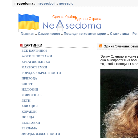
nevsedoma ::
nevseoboi
::
nevsepic
Главная
::
Самое новое
::
Последние комментарии
::
Статистика
::
Ре
КАРТИНКИ
Эрика Элениак отме
ВСЕ КАРТИНКИ
ФОТОРЕПОРТАЖИ
Эрику Элениак многие и
она выбирается из боль
КРЕАТИВНЕНЬКО
то, чтобы женщины в в
МАКРОСЪЕМКИ
ГОРОДА, ОКРЕСТНОСТИ
ПРИРОДА
СПОРТ
ИЛЛЮЗИИ
ЖИВОТНЫЕ
ДЕТИ
АВИАЦИЯ
КОРАБЛИ
ПОЕЗДА
ВЫСТАВКИ
РЕКЛАМА
ЗВЕЗДЫ, ИЗВЕСТНОСТИ