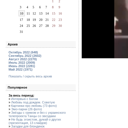
1
2
3
4
5
6
7
8
9
10
11
12
13
14
15
16
17
18
19
20
21
22
23
24
25
26
27
28
29
30
31
Архив
Октябрь 2022 (648)
Сентябрь 2022 (2602)
Август 2022 (2270)
Июль 2022 (2009)
Июнь 2022 (2281)
Май 2022 (1971)
Показать / скрыть весь архив
Популярное
За весь период:
»
Интервью с Богом
»
Любовь под дождем. Советую
»
Картинки про любовь (73 фото)
»
Эмо-парни (26 фото)
»
Звёзды с гримом и без с украинского
телепроекта Танцы со звездами
»
Не будь эгоистом, думай о других
(презентация, 13 слайдов)
»
Загадки для блондинок