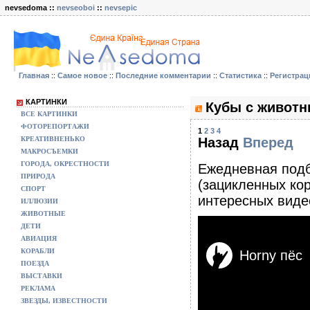
nevsedoma ::
nevseoboi
::
nevsepic
Главная
::
Самое новое
::
Последние комментарии
::
Статистика
::
Регистрац
КАРТИНКИ
Кубы с животн
ВСЕ КАРТИНКИ
ФОТОРЕПОРТАЖИ
1
2
3
4
КРЕАТИВНЕНЬКО
Назад
Вперед
МАКРОСЪЕМКИ
ГОРОДА, ОКРЕСТНОСТИ
Eжедневная подб
ПРИРОДА
(зацикленных ко
СПОРТ
интересных виде
ИЛЛЮЗИИ
ЖИВОТНЫЕ
ДЕТИ
АВИАЦИЯ
КОРАБЛИ
ПОЕЗДА
ВЫСТАВКИ
РЕКЛАМА
ЗВЕЗДЫ, ИЗВЕСТНОСТИ