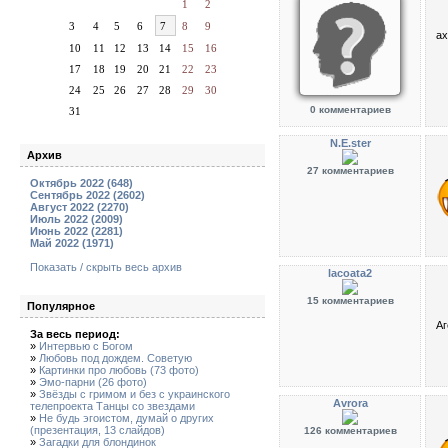
1
2
3
4
5
6
7
8
9
а
10
11
12
13
14
15
16
17
18
19
20
21
22
23
24
25
26
27
28
29
30
0 комментариев
31
N.E.ster
Архив
27 комментариев
Октябрь 2022 (648)
Сентябрь 2022 (2602)
Август 2022 (2270)
Июль 2022 (2009)
Июнь 2022 (2281)
Май 2022 (1971)
Показать / скрыть весь архив
lacoata2
15 комментариев
Популярное
Аг
За весь период:
»
Интервью с Богом
»
Любовь под дождем. Советую
»
Картинки про любовь (73 фото)
»
Эмо-парни (26 фото)
»
Звёзды с гримом и без с украинского
Avrora
телепроекта Танцы со звездами
»
Не будь эгоистом, думай о других
(презентация, 13 слайдов)
126 комментариев
»
Загадки для блондинок