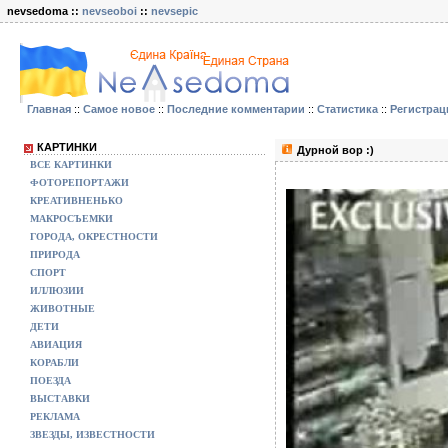
nevsedoma ::
nevseoboi
::
nevsepic
Главная
::
Самое новое
::
Последние комментарии
::
Статистика
::
Регистрац
КАРТИНКИ
Дурной вор :)
ВСЕ КАРТИНКИ
ФОТОРЕПОРТАЖИ
КРЕАТИВНЕНЬКО
МАКРОСЪЕМКИ
ГОРОДА, ОКРЕСТНОСТИ
ПРИРОДА
СПОРТ
ИЛЛЮЗИИ
ЖИВОТНЫЕ
ДЕТИ
АВИАЦИЯ
КОРАБЛИ
ПОЕЗДА
ВЫСТАВКИ
РЕКЛАМА
ЗВЕЗДЫ, ИЗВЕСТНОСТИ