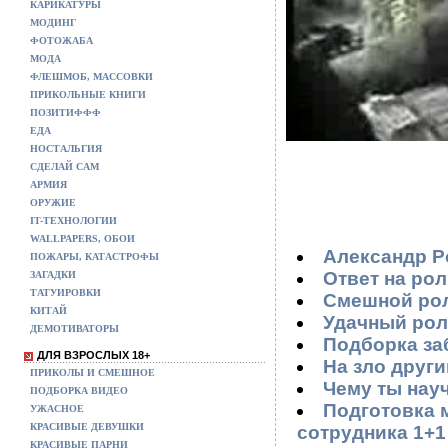
КАРИКАТУРЫ
МОДИНГ
ФОТОЖАБА
МОДА
ФЛЕШМОБ, МАССОВКИ
ПРИКОЛЬНЫЕ КНИГИ
ПОЗИТИФФФ
ЕДА
НОСТАЛЬГИЯ
СДЕЛАЙ САМ
АРМИЯ
ОРУЖИЕ
IT-ТЕХНОЛОГИИ
WALLPAPERS, ОБОИ
Александр Р
ПОЖАРЫ, КАТАСТРОФЫ
Ответ на ро
ЗАГАДКИ
ТАТУИРОВКИ
Смешной ро
КИТАЙ
Удачный роли
ДЕМОТИВАТОРЫ
Подборка за
ДЛЯ ВЗРОСЛЫХ 18+
На зло друг
ПРИКОЛЫ И СМЕШНОЕ
Чему ты науч
ПОДБОРКА ВИДЕО
Подготовка 
УЖАСНОЕ
КРАСИВЫЕ ДЕВУШКИ
сотрудника 1+
КРАСИВЫЕ ПАРНИ