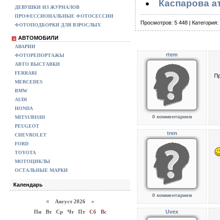
Каспарова а
ДЕВУШКИ ИЗ ЖУРНАЛОВ
ПРОФЕССИОНАЛЬНЫЕ ФОТОСЕССИИ
Просмотров: 5 448 | Категория:
ФОТОПОДБОРКИ ДЛЯ ВЗРОСЛЫХ
АВТОМОБИЛИ
АВАРИИ
rtem
ФОТОРЕПОРТАЖЫ
АВТО ВЫСТАВКИ
FERRARI
П
MERCEDES
BMW
AUDI
HONDA
0 комментариев
MITSUBISHI
PEUGEOT
tren
CHEVROLET
FORD
TOYOTA
МОТОЦИКЛЫ
ОСТАЛЬНЫЕ МАРКИ
Календарь
0 комментариев
«
Август 2026 »
Пн
Вт
Ср
Чт
Пт
Сб
Вс
Uvex