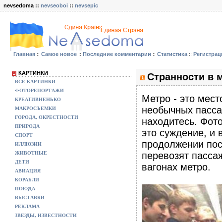
nevsedoma ::
nevseoboi
::
nevsepic
Главная
::
Самое новое
::
Последние комментарии
::
Статистика
::
Регистрац
КАРТИНКИ
Странности в м
ВСЕ КАРТИНКИ
ФОТОРЕПОРТАЖИ
Метро - это мест
КРЕАТИВНЕНЬКО
необычных пассаж
МАКРОСЪЕМКИ
ГОРОДА, ОКРЕСТНОСТИ
находитесь. Фот
ПРИРОДА
это суждение, и 
СПОРТ
продолжении пос
ИЛЛЮЗИИ
ЖИВОТНЫЕ
перевозят пассаж
ДЕТИ
вагонах метро.
АВИАЦИЯ
КОРАБЛИ
ПОЕЗДА
ВЫСТАВКИ
РЕКЛАМА
ЗВЕЗДЫ, ИЗВЕСТНОСТИ