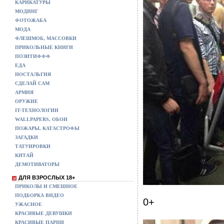
КАРИКАТУРЫ
МОДИНГ
ФОТОЖАБА
МОДА
ФЛЕШМОБ, МАССОВКИ
ПРИКОЛЬНЫЕ КНИГИ
ПОЗИТИФФФ
ЕДА
НОСТАЛЬГИЯ
СДЕЛАЙ САМ
АРМИЯ
ОРУЖИЕ
IT-ТЕХНОЛОГИИ
WALLPAPERS, ОБОИ
ПОЖАРЫ, КАТАСТРОФЫ
ЗАГАДКИ
ТАТУИРОВКИ
КИТАЙ
ДЕМОТИВАТОРЫ
ДЛЯ ВЗРОСЛЫХ 18+
ПРИКОЛЫ И СМЕШНОЕ
ПОДБОРКА ВИДЕО
0+
УЖАСНОЕ
КРАСИВЫЕ ДЕВУШКИ
КРАСИВЫЕ ПАРНИ