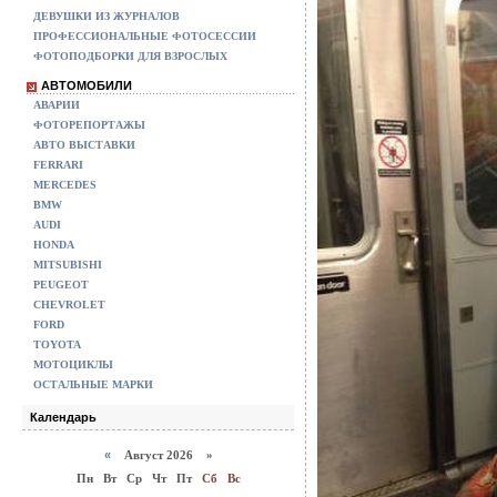
ДЕВУШКИ ИЗ ЖУРНАЛОВ
ПРОФЕССИОНАЛЬНЫЕ ФОТОСЕССИИ
ФОТОПОДБОРКИ ДЛЯ ВЗРОСЛЫХ
АВТОМОБИЛИ
АВАРИИ
ФОТОРЕПОРТАЖЫ
АВТО ВЫСТАВКИ
FERRARI
MERCEDES
BMW
AUDI
HONDA
MITSUBISHI
PEUGEOT
CHEVROLET
FORD
TOYOTA
МОТОЦИКЛЫ
ОСТАЛЬНЫЕ МАРКИ
Календарь
«
Август 2026 »
Пн
Вт
Ср
Чт
Пт
Сб
Вс