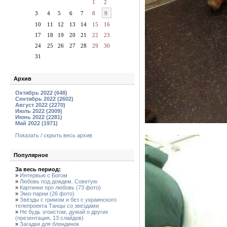
1
2
3
4
5
6
7
8
9
10
11
12
13
14
15
16
17
18
19
20
21
22
23
24
25
26
27
28
29
30
31
Архив
Октябрь 2022 (648)
Сентябрь 2022 (2602)
Август 2022 (2270)
Июль 2022 (2009)
Июнь 2022 (2281)
Май 2022 (1971)
Показать / скрыть весь архив
Популярное
За весь период:
»
Интервью с Богом
»
Любовь под дождем. Советую
»
Картинки про любовь (73 фото)
»
Эмо-парни (26 фото)
»
Звёзды с гримом и без с украинского
телепроекта Танцы со звездами
»
Не будь эгоистом, думай о других
(презентация, 13 слайдов)
»
Загадки для блондинок