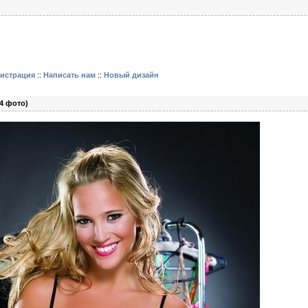
гистрация
::
Написать нам
::
Новый дизайн
4 фото)