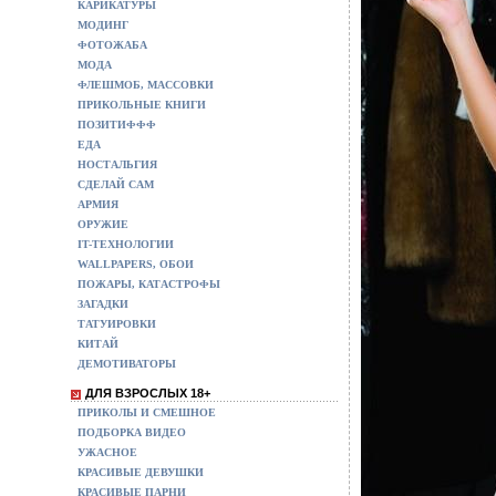
КАРИКАТУРЫ
МОДИНГ
ФОТОЖАБА
МОДА
ФЛЕШМОБ, МАССОВКИ
ПРИКОЛЬНЫЕ КНИГИ
ПОЗИТИФФФ
ЕДА
НОСТАЛЬГИЯ
СДЕЛАЙ САМ
АРМИЯ
ОРУЖИЕ
IT-ТЕХНОЛОГИИ
WALLPAPERS, ОБОИ
ПОЖАРЫ, КАТАСТРОФЫ
ЗАГАДКИ
ТАТУИРОВКИ
КИТАЙ
ДЕМОТИВАТОРЫ
ДЛЯ ВЗРОСЛЫХ 18+
ПРИКОЛЫ И СМЕШНОЕ
ПОДБОРКА ВИДЕО
УЖАСНОЕ
КРАСИВЫЕ ДЕВУШКИ
КРАСИВЫЕ ПАРНИ