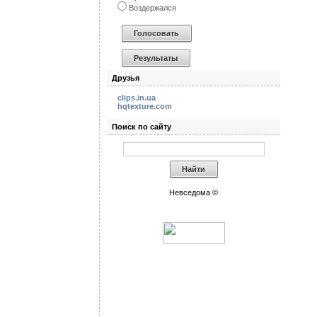
Воздержался
Друзья
clips.in.ua
hqtexture.com
Поиск по сайту
Невседома ©