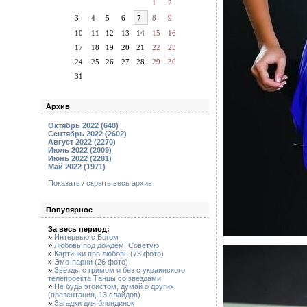
1
2
3
4
5
6
7
8
9
10
11
12
13
14
15
16
17
18
19
20
21
22
23
24
25
26
27
28
29
30
31
Архив
Октябрь 2022 (648)
Сентябрь 2022 (2602)
Август 2022 (2270)
Июль 2022 (2009)
Июнь 2022 (2281)
Май 2022 (1971)
Показать / скрыть весь архив
Популярное
За весь период:
»
Интервью с Богом
»
Любовь под дождем. Советую
»
Картинки про любовь (73 фото)
»
Эмо-парни (26 фото)
»
Звёзды с гримом и без с украинского
телепроекта Танцы со звездами
»
Не будь эгоистом, думай о других
(презентация, 13 слайдов)
»
Загадки для блондинок