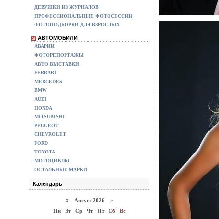
ДЕВУШКИ ИЗ ЖУРНАЛОВ
ПРОФЕССИОНАЛЬНЫЕ ФОТОСЕССИИ
ФОТОПОДБОРКИ ДЛЯ ВЗРОСЛЫХ
АВТОМОБИЛИ
АВАРИИ
ФОТОРЕПОРТАЖЫ
АВТО ВЫСТАВКИ
FERRARI
MERCEDES
BMW
AUDI
HONDA
MITSUBISHI
PEUGEOT
CHEVROLET
FORD
TOYOTA
МОТОЦИКЛЫ
ОСТАЛЬНЫЕ МАРКИ
Календарь
«
Август 2026 »
Пн
Вт
Ср
Чт
Пт
Сб
Вс