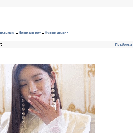
гистрация
::
Написать нам
::
Новый дизайн
70
Подборки