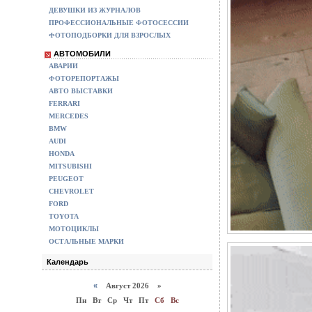
ДЕВУШКИ ИЗ ЖУРНАЛОВ
ПРОФЕССИОНАЛЬНЫЕ ФОТОСЕССИИ
ФОТОПОДБОРКИ ДЛЯ ВЗРОСЛЫХ
АВТОМОБИЛИ
АВАРИИ
ФОТОРЕПОРТАЖЫ
АВТО ВЫСТАВКИ
FERRARI
MERCEDES
BMW
AUDI
HONDA
MITSUBISHI
PEUGEOT
CHEVROLET
FORD
TOYOTA
МОТОЦИКЛЫ
ОСТАЛЬНЫЕ МАРКИ
Календарь
«
Август 2026 »
Пн
Вт
Ср
Чт
Пт
Сб
Вс