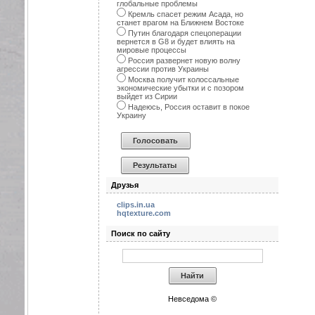
глобальные проблемы
Кремль спасет режим Асада, но
станет врагом на Ближнем Востоке
Путин благодаря спецоперации
вернется в G8 и будет влиять на
мировые процессы
Россия развернет новую волну
агрессии против Украины
Москва получит колоссальные
экономические убытки и с позором
выйдет из Сирии
Надеюсь, Россия оставит в покое
Украину
Друзья
clips.in.ua
hqtexture.com
Поиск по сайту
Невседома ©