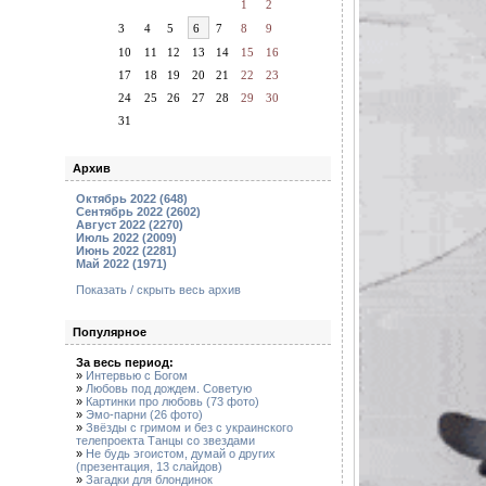
1
2
3
4
5
6
7
8
9
10
11
12
13
14
15
16
17
18
19
20
21
22
23
24
25
26
27
28
29
30
31
Архив
Октябрь 2022 (648)
Сентябрь 2022 (2602)
Август 2022 (2270)
Июль 2022 (2009)
Июнь 2022 (2281)
Май 2022 (1971)
Показать / скрыть весь архив
Популярное
За весь период:
»
Интервью с Богом
»
Любовь под дождем. Советую
»
Картинки про любовь (73 фото)
»
Эмо-парни (26 фото)
»
Звёзды с гримом и без с украинского
телепроекта Танцы со звездами
»
Не будь эгоистом, думай о других
(презентация, 13 слайдов)
»
Загадки для блондинок