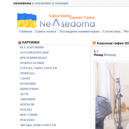
nevsedoma ::
nevseoboi
::
nevsepic
Главная
::
Самое новое
::
Последние комментарии
::
Статистика
::
Ре
КАРТИНКИ
Классные гифки 15
ВСЕ КАРТИНКИ
1
2
ФОТОРЕПОРТАЖИ
Назад
Вперед
КРЕАТИВНЕНЬКО
МАКРОСЪЕМКИ
ГОРОДА, ОКРЕСТНОСТИ
ПРИРОДА
СПОРТ
ИЛЛЮЗИИ
ЖИВОТНЫЕ
ДЕТИ
АВИАЦИЯ
КОРАБЛИ
ПОЕЗДА
ВЫСТАВКИ
РЕКЛАМА
ЗВЕЗДЫ, ИЗВЕСТНОСТИ