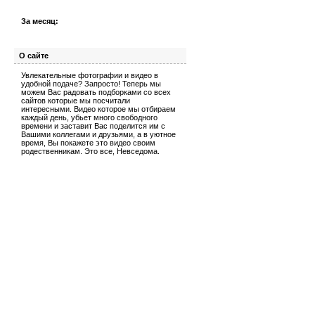
За месяц:
О сайте
Увлекательные фотографии и видео в
удобной подаче? Запросто! Теперь мы
можем Вас радовать подборками со всех
сайтов которые мы посчитали
интересными. Видео которое мы отбираем
каждый день, убьет много свободного
времени и заставит Вас поделится им с
Вашими коллегами и друзьями, а в уютное
время, Вы покажете это видео своим
родественникам. Это все, Невседома.