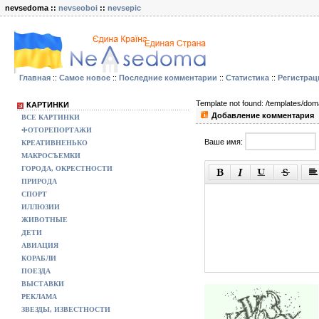
nevsedoma ::
nevseoboi
::
nevsepic
Главная
::
Самое новое
::
Последние комментарии
::
Статистика
::
Регистрац
Template not found: /templates/doma/
КАРТИНКИ
Добавление комментария
ВСЕ КАРТИНКИ
ФОТОРЕПОРТАЖИ
Ваше имя:
КРЕАТИВНЕНЬКО
МАКРОСЪЕМКИ
ГОРОДА, ОКРЕСТНОСТИ
ПРИРОДА
СПОРТ
ИЛЛЮЗИИ
ЖИВОТНЫЕ
ДЕТИ
АВИАЦИЯ
КОРАБЛИ
ПОЕЗДА
ВЫСТАВКИ
РЕКЛАМА
ЗВЕЗДЫ, ИЗВЕСТНОСТИ