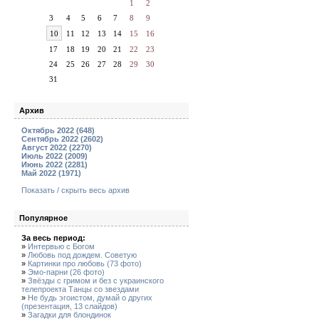
1
2
3
4
5
6
7
8
9
10
11
12
13
14
15
16
17
18
19
20
21
22
23
24
25
26
27
28
29
30
31
Архив
Октябрь 2022 (648)
Сентябрь 2022 (2602)
Август 2022 (2270)
Июль 2022 (2009)
Июнь 2022 (2281)
Май 2022 (1971)
Показать / скрыть весь архив
Популярное
За весь период:
»
Интервью с Богом
»
Любовь под дождем. Советую
»
Картинки про любовь (73 фото)
»
Эмо-парни (26 фото)
»
Звёзды с гримом и без с украинского
телепроекта Танцы со звездами
»
Не будь эгоистом, думай о других
(презентация, 13 слайдов)
»
Загадки для блондинок