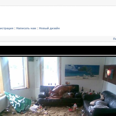
гистрация
::
Написать нам
::
Новый дизайн
П