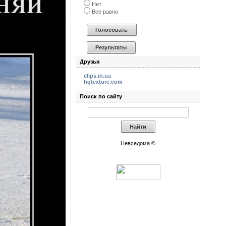
Нет
Все равно
Друзья
clips.in.ua
hqtexture.com
Поиск по сайту
Невседома ©