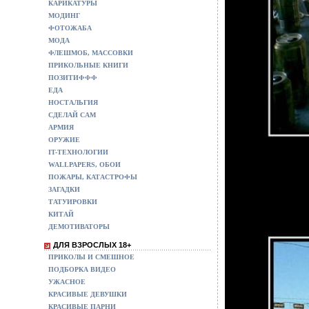
КАРИКАТУРЫ
МОДИНГ
ФОТОЖАБА
МОДА
ФЛЕШМОБ, МАССОВКИ
ПРИКОЛЬНЫЕ КНИГИ
ПОЗИТИФФФ
ЕДА
НОСТАЛЬГИЯ
СДЕЛАЙ САМ
АРМИЯ
ОРУЖИЕ
IT-ТЕХНОЛОГИИ
WALLPAPERS, ОБОИ
ПОЖАРЫ, КАТАСТРОФЫ
ЗАГАДКИ
ТАТУИРОВКИ
КИТАЙ
ДЕМОТИВАТОРЫ
ДЛЯ ВЗРОСЛЫХ 18+
ПРИКОЛЫ И СМЕШНОЕ
ПОДБОРКА ВИДЕО
УЖАСНОЕ
КРАСИВЫЕ ДЕВУШКИ
КРАСИВЫЕ ПАРНИ