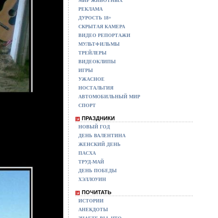
МИР ЖИВОТНЫХ
РЕКЛАМА
ДУРОСТЬ 18+
СКРЫТАЯ КАМЕРА
ВИДЕО РЕПОРТАЖИ
МУЛЬТФИЛЬМЫ
ТРЕЙЛЕРЫ
ВИДЕОКЛИПЫ
ИГРЫ
УЖАСНОЕ
НОСТАЛЬГИЯ
АВТОМОБИЛЬНЫЙ МИР
СПОРТ
ПРАЗДНИКИ
НОВЫЙ ГОД
ДЕНЬ ВАЛЕНТИНА
ЖЕНСКИЙ ДЕНЬ
ПАСХА
ТРУД-МАЙ
ДЕНЬ ПОБЕДЫ
ХЭЛЛОУИН
ПОЧИТАТЬ
ИСТОРИИ
АНЕКДОТЫ