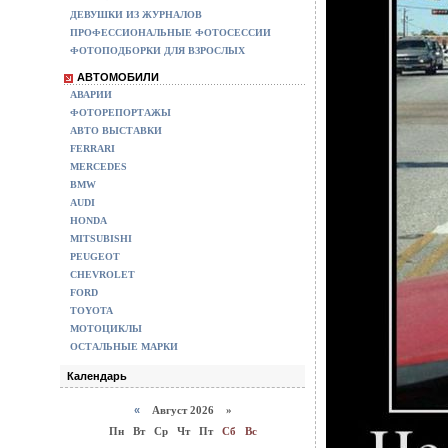
ДЕВУШКИ ИЗ ЖУРНАЛОВ
ПРОФЕССИОНАЛЬНЫЕ ФОТОСЕССИИ
ФОТОПОДБОРКИ ДЛЯ ВЗРОСЛЫХ
АВТОМОБИЛИ
АВАРИИ
ФОТОРЕПОРТАЖЫ
АВТО ВЫСТАВКИ
FERRARI
MERCEDES
BMW
AUDI
HONDA
MITSUBISHI
PEUGEOT
CHEVROLET
FORD
TOYOTA
МОТОЦИКЛЫ
ОСТАЛЬНЫЕ МАРКИ
Календарь
«
Август 2026 »
Пн
Вт
Ср
Чт
Пт
Сб
Вс