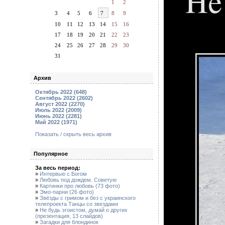
1
2
3
4
5
6
7
8
9
10
11
12
13
14
15
16
17
18
19
20
21
22
23
24
25
26
27
28
29
30
31
Архив
Октябрь 2022 (648)
Сентябрь 2022 (2602)
Август 2022 (2270)
Июль 2022 (2009)
Июнь 2022 (2281)
Май 2022 (1971)
Показать / скрыть весь архив
Популярное
За весь период:
»
Интервью с Богом
»
Любовь под дождем. Советую
»
Картинки про любовь (73 фото)
»
Эмо-парни (26 фото)
»
Звёзды с гримом и без с украинского
телепроекта Танцы со звездами
»
Не будь эгоистом, думай о других
(презентация, 13 слайдов)
»
Загадки для блондинок