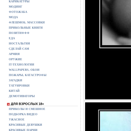
КАРИКАТУРЫ
МОДИНГ
ФОТОЖАБА
МОДА
ФЛЕШМОБ, МАССОВКИ
ПРИКОЛЬНЫЕ КНИГИ
ПОЗИТИФФФ
ЕДА
НОСТАЛЬГИЯ
СДЕЛАЙ САМ
АРМИЯ
ОРУЖИЕ
IT-ТЕХНОЛОГИИ
WALLPAPERS, ОБОИ
ПОЖАРЫ, КАТАСТРОФЫ
ЗАГАДКИ
ТАТУИРОВКИ
КИТАЙ
ДЕМОТИВАТОРЫ
ДЛЯ ВЗРОСЛЫХ 18+
ПРИКОЛЫ И СМЕШНОЕ
ПОДБОРКА ВИДЕО
УЖАСНОЕ
КРАСИВЫЕ ДЕВУШКИ
КРАСИВЫЕ ПАРНИ