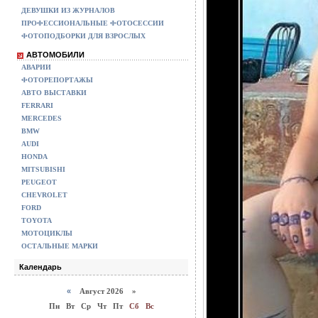
ДЕВУШКИ ИЗ ЖУРНАЛОВ
ПРОФЕССИОНАЛЬНЫЕ ФОТОСЕССИИ
ФОТОПОДБОРКИ ДЛЯ ВЗРОСЛЫХ
АВТОМОБИЛИ
АВАРИИ
ФОТОРЕПОРТАЖЫ
АВТО ВЫСТАВКИ
FERRARI
MERCEDES
BMW
AUDI
HONDA
MITSUBISHI
PEUGEOT
CHEVROLET
FORD
TOYOTA
МОТОЦИКЛЫ
ОСТАЛЬНЫЕ МАРКИ
Календарь
«
Август 2026 »
Пн
Вт
Ср
Чт
Пт
Сб
Вс