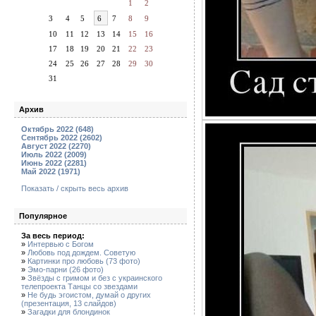
1
2
3
4
5
6
7
8
9
10
11
12
13
14
15
16
17
18
19
20
21
22
23
24
25
26
27
28
29
30
31
Архив
Октябрь 2022 (648)
Сентябрь 2022 (2602)
Август 2022 (2270)
Июль 2022 (2009)
Июнь 2022 (2281)
Май 2022 (1971)
Показать / скрыть весь архив
Популярное
За весь период:
»
Интервью с Богом
»
Любовь под дождем. Советую
»
Картинки про любовь (73 фото)
»
Эмо-парни (26 фото)
»
Звёзды с гримом и без с украинского
телепроекта Танцы со звездами
»
Не будь эгоистом, думай о других
(презентация, 13 слайдов)
»
Загадки для блондинок