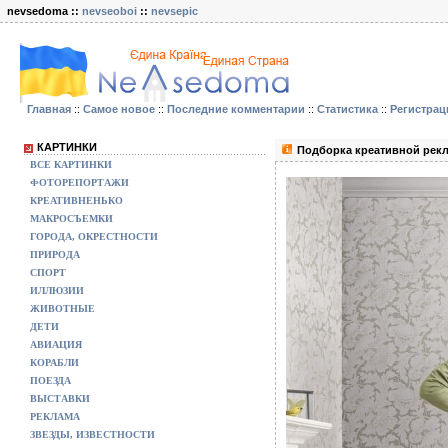
nevsedoma ::
nevseoboi
::
nevsepic
Главная
::
Самое новое
::
Последние комментарии
::
Статистика
::
Регистрац
КАРТИНКИ
Подборка креативной рекл
ВСЕ КАРТИНКИ
ФОТОРЕПОРТАЖИ
КРЕАТИВНЕНЬКО
МАКРОСЪЕМКИ
ГОРОДА, ОКРЕСТНОСТИ
ПРИРОДА
СПОРТ
ИЛЛЮЗИИ
ЖИВОТНЫЕ
ДЕТИ
АВИАЦИЯ
КОРАБЛИ
ПОЕЗДА
ВЫСТАВКИ
РЕКЛАМА
ЗВЕЗДЫ, ИЗВЕСТНОСТИ