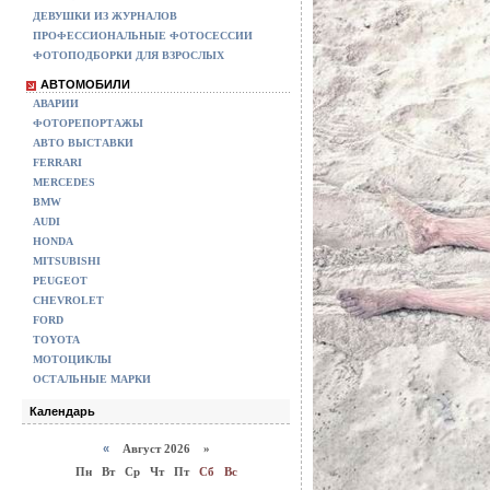
ДЕВУШКИ ИЗ ЖУРНАЛОВ
ПРОФЕССИОНАЛЬНЫЕ ФОТОСЕССИИ
ФОТОПОДБОРКИ ДЛЯ ВЗРОСЛЫХ
АВТОМОБИЛИ
АВАРИИ
ФОТОРЕПОРТАЖЫ
АВТО ВЫСТАВКИ
FERRARI
MERCEDES
BMW
AUDI
HONDA
MITSUBISHI
PEUGEOT
CHEVROLET
FORD
TOYOTA
МОТОЦИКЛЫ
ОСТАЛЬНЫЕ МАРКИ
Календарь
«
Август 2026 »
Пн
Вт
Ср
Чт
Пт
Сб
Вс