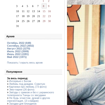
1
2
3
4
5
6
7
8
9
10
11
12
13
14
15
16
17
18
19
20
21
22
23
24
25
26
27
28
29
30
31
Архив
Октябрь 2022 (648)
Сентябрь 2022 (2602)
Август 2022 (2270)
Июль 2022 (2009)
Июнь 2022 (2281)
Май 2022 (1971)
Показать / скрыть весь архив
Популярное
За весь период:
»
Интервью с Богом
»
Любовь под дождем. Советую
»
Картинки про любовь (73 фото)
»
Эмо-парни (26 фото)
»
Звёзды с гримом и без с украинского
телепроекта Танцы со звездами
»
Не будь эгоистом, думай о других
(презентация, 13 слайдов)
»
Загадки для блондинок