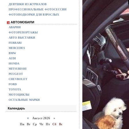
ДЕВУШКИ ИЗ ЖУРНАЛОВ
ПРОФЕССИОНАЛЬНЫЕ ФОТОСЕССИИ
ФОТОПОДБОРКИ ДЛЯ ВЗРОСЛЫХ
АВТОМОБИЛИ
АВАРИИ
ФОТОРЕПОРТАЖЫ
АВТО ВЫСТАВКИ
FERRARI
MERCEDES
BMW
AUDI
HONDA
MITSUBISHI
PEUGEOT
CHEVROLET
FORD
TOYOTA
МОТОЦИКЛЫ
ОСТАЛЬНЫЕ МАРКИ
Календарь
«
Август 2026 »
Пн
Вт
Ср
Чт
Пт
Сб
Вс