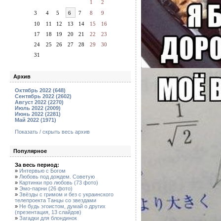
1
2
3
4
5
6
7
8
9
10
11
12
13
14
15
16
17
18
19
20
21
22
23
24
25
26
27
28
29
30
31
Архив
Октябрь 2022 (648)
Сентябрь 2022 (2602)
Август 2022 (2270)
Июль 2022 (2009)
Июнь 2022 (2281)
Май 2022 (1971)
Показать / скрыть весь архив
Популярное
За весь период:
»
Интервью с Богом
»
Любовь под дождем. Советую
»
Картинки про любовь (73 фото)
»
Эмо-парни (26 фото)
»
Звёзды с гримом и без с украинского
телепроекта Танцы со звездами
»
Не будь эгоистом, думай о других
(презентация, 13 слайдов)
»
Загадки для блондинок