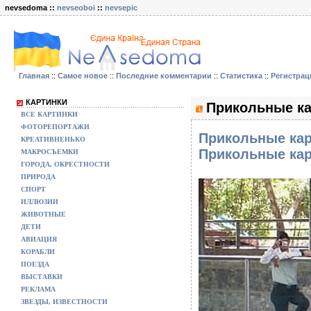
nevsedoma ::
nevseoboi
::
nevsepic
Главная
::
Самое новое
::
Последние комментарии
::
Статистика
::
Регистрац
КАРТИНКИ
Прикольные ка
ВСЕ КАРТИНКИ
ФОТОРЕПОРТАЖИ
Прикольные кар
КРЕАТИВНЕНЬКО
Прикольные кар
МАКРОСЪЕМКИ
ГОРОДА, ОКРЕСТНОСТИ
ПРИРОДА
СПОРТ
ИЛЛЮЗИИ
ЖИВОТНЫЕ
ДЕТИ
АВИАЦИЯ
КОРАБЛИ
ПОЕЗДА
ВЫСТАВКИ
РЕКЛАМА
ЗВЕЗДЫ, ИЗВЕСТНОСТИ