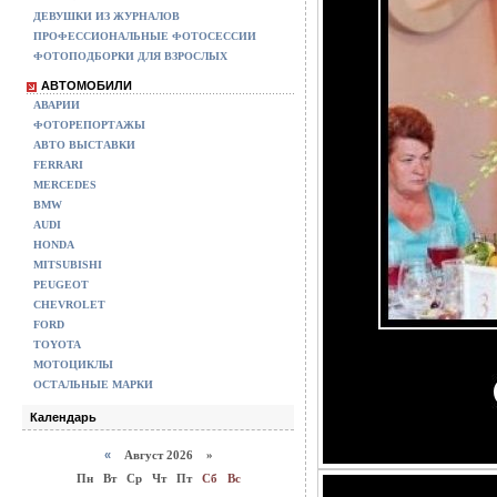
ДЕВУШКИ ИЗ ЖУРНАЛОВ
ПРОФЕССИОНАЛЬНЫЕ ФОТОСЕССИИ
ФОТОПОДБОРКИ ДЛЯ ВЗРОСЛЫХ
АВТОМОБИЛИ
АВАРИИ
ФОТОРЕПОРТАЖЫ
АВТО ВЫСТАВКИ
FERRARI
MERCEDES
BMW
AUDI
HONDA
MITSUBISHI
PEUGEOT
CHEVROLET
FORD
TOYOTA
МОТОЦИКЛЫ
ОСТАЛЬНЫЕ МАРКИ
Календарь
«
Август 2026 »
Пн
Вт
Ср
Чт
Пт
Сб
Вс