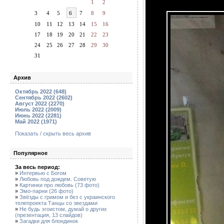
1
2
3
4
5
6
7
8
9
10
11
12
13
14
15
16
17
18
19
20
21
22
23
24
25
26
27
28
29
30
31
Архив
Октябрь 2022 (648)
Сентябрь 2022 (2602)
Август 2022 (2270)
Июль 2022 (2009)
Июнь 2022 (2281)
Май 2022 (1971)
Показать / скрыть весь архив
Популярное
За весь период:
»
Интервью с Богом
»
Любовь под дождем. Советую
»
Картинки про любовь (73 фото)
»
Эмо-парни (26 фото)
»
Звёзды с гримом и без с украинского
телепроекта Танцы со звездами
»
Не будь эгоистом, думай о других
(презентация, 13 слайдов)
»
Загадки для блондинок