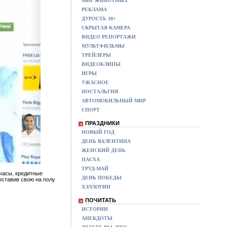
МИР ЖИВОТНЫХ
РЕКЛАМА
ДУРОСТЬ 18+
СКРЫТАЯ КАМЕРА
ВИДЕО РЕПОРТАЖИ
МУЛЬТФИЛЬМЫ
ТРЕЙЛЕРЫ
ВИДЕОКЛИПЫ
ИГРЫ
УЖАСНОЕ
НОСТАЛЬГИЯ
АВТОМОБИЛЬНЫЙ МИР
СПОРТ
ПРАЗДНИКИ
НОВЫЙ ГОД
ДЕНЬ ВАЛЕНТИНА
ЖЕНСКИЙ ДЕНЬ
ПАСХА
ТРУД-МАЙ
 часы, кредитные
ДЕНЬ ПОБЕДЫ
оставив свою на полу
ХЭЛЛОУИН
ПОЧИТАТЬ
ИСТОРИИ
АНЕКДОТЫ