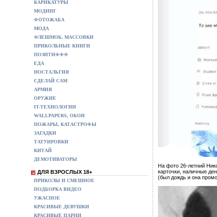
КАРИКАТУРЫ
МОДИНГ
ФОТОЖАБА
МОДА
ФЛЕШМОБ, МАССОВКИ
ПРИКОЛЬНЫЕ КНИГИ
ПОЗИТИФФФ
ЕДА
НОСТАЛЬГИЯ
СДЕЛАЙ САМ
АРМИЯ
ОРУЖИЕ
IT-ТЕХНОЛОГИИ
WALLPAPERS, ОБОИ
ПОЖАРЫ, КАТАСТРОФЫ
ЗАГАДКИ
ТАТУИРОВКИ
КИТАЙ
ДЕМОТИВАТОРЫ
На фото 26-летний Нико
карточки, наличные де
ДЛЯ ВЗРОСЛЫХ 18+
(был дождь и она промо
ПРИКОЛЫ И СМЕШНОЕ
ПОДБОРКА ВИДЕО
УЖАСНОЕ
КРАСИВЫЕ ДЕВУШКИ
КРАСИВЫЕ ПАРНИ