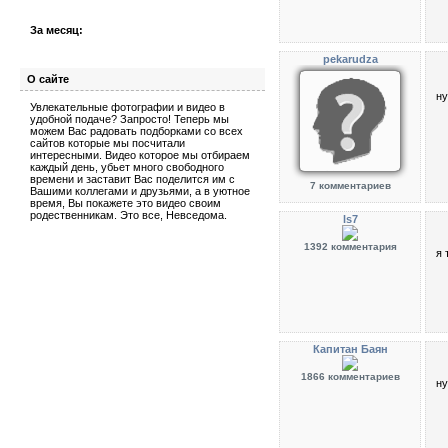
За месяц:
pekarudza
О сайте
ну
Увлекательные фотографии и видео в
удобной подаче? Запросто! Теперь мы
можем Вас радовать подборками со всех
сайтов которые мы посчитали
интересными. Видео которое мы отбираем
каждый день, убьет много свободного
времени и заставит Вас поделится им с
7 комментариев
Вашими коллегами и друзьями, а в уютное
время, Вы покажете это видео своим
родественникам. Это все, Невседома.
ls7
1392 комментария
я 
Капитан Баян
1866 комментариев
ну