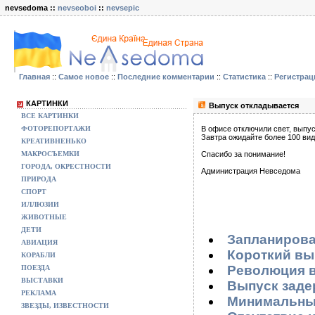
nevsedoma ::
nevseoboi
::
nevsepic
Главная
::
Самое новое
::
Последние комментарии
::
Статистика
::
Регистрац
КАРТИНКИ
Выпуск откладывается
ВСЕ КАРТИНКИ
ФОТОРЕПОРТАЖИ
В офисе отключили свет, выпус
Завтра ожидайте более 100 ви
КРЕАТИВНЕНЬКО
МАКРОСЪЕМКИ
Спасибо за понимание!
ГОРОДА, ОКРЕСТНОСТИ
Администрация Невседома
ПРИРОДА
СПОРТ
ИЛЛЮЗИИ
ЖИВОТНЫЕ
ДЕТИ
Запланирова
АВИАЦИЯ
Короткий вы
КОРАБЛИ
Революция в
ПОЕЗДА
ВЫСТАВКИ
Выпуск заде
РЕКЛАМА
Минимальны
ЗВЕЗДЫ, ИЗВЕСТНОСТИ