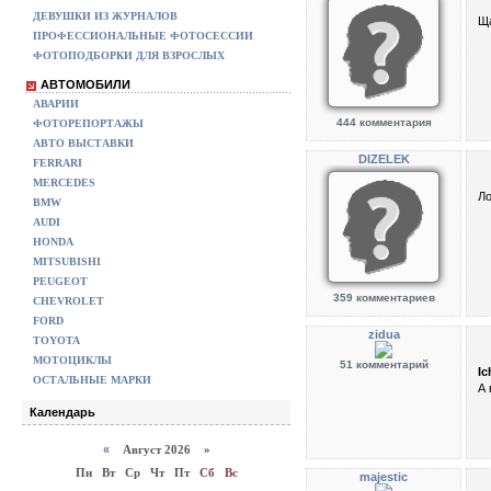
ДЕВУШКИ ИЗ ЖУРНАЛОВ
Ща
ПРОФЕССИОНАЛЬНЫЕ ФОТОСЕССИИ
ФОТОПОДБОРКИ ДЛЯ ВЗРОСЛЫХ
АВТОМОБИЛИ
АВАРИИ
444 комментария
ФОТОРЕПОРТАЖЫ
АВТО ВЫСТАВКИ
DIZELEK
FERRARI
MERCEDES
Ло
BMW
AUDI
HONDA
MITSUBISHI
PEUGEOT
359 комментариев
CHEVROLET
FORD
zidua
TOYOTA
МОТОЦИКЛЫ
51 комментарий
Ic
ОСТАЛЬНЫЕ МАРКИ
А
Календарь
«
Август 2026 »
Пн
Вт
Ср
Чт
Пт
Сб
Вс
majestic