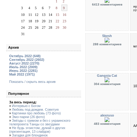
1
2
6413 комментариев
ну
3
4
5
6
7
8
9
го
10
11
12
13
14
15
16
17
18
19
20
21
22
23
24
25
26
27
28
29
30
31
Skesh
288 комментариев
мл
Архив
Октябрь 2022 (648)
Сентябрь 2022 (2602)
Август 2022 (2270)
Июль 2022 (2009)
Июнь 2022 (2281)
Май 2022 (1971)
Gangsta Cat
Показать / скрыть весь архив
304 комментария
10
Популярное
За весь период:
»
Интервью с Богом
»
Любовь под дождем. Советую
»
Картинки про любовь (73 фото)
alexruso
»
Эмо-парни (26 фото)
»
Звёзды с гримом и без с украинского
483 комментария
телепроекта Танцы со звездами
АА
»
Не будь эгоистом, думай о других
(презентация, 13 слайдов)
»
Загадки для блондинок