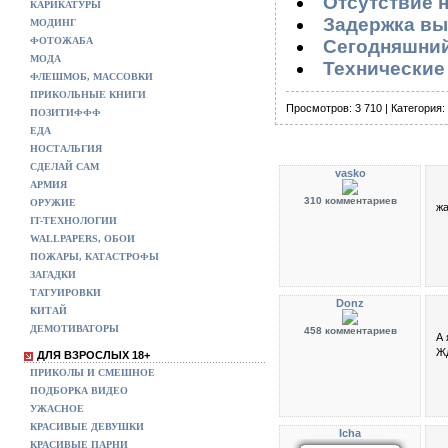
Отсутствие н
КАРИКАТУРЫ
Задержка вы
МОДИНГ
ФОТОЖАБА
Сегодняшний
МОДА
Технические
ФЛЕШМОБ, МАССОВКИ
ПРИКОЛЬНЫЕ КНИГИ
Просмотров: 3 710 | Категория:
ПОЗИТИФФФ
ЕДА
НОСТАЛЬГИЯ
СДЕЛАЙ САМ
vasko
АРМИЯ
310 комментариев
ОРУЖИЕ
жа
IT-ТЕХНОЛОГИИ
WALLPAPERS, ОБОИ
ПОЖАРЫ, КАТАСТРОФЫ
ЗАГАДКИ
ТАТУИРОВКИ
Donz
КИТАЙ
ДЕМОТИВАТОРЫ
458 комментариев
А 
Ж
ДЛЯ ВЗРОСЛЫХ 18+
ПРИКОЛЫ И СМЕШНОЕ
ПОДБОРКА ВИДЕО
УЖАСНОЕ
КРАСИВЫЕ ДЕВУШКИ
Icha
КРАСИВЫЕ ПАРНИ