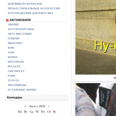
ДЕВУШКИ ИЗ ЖУРНАЛОВ
ПРОФЕССИОНАЛЬНЫЕ ФОТОСЕССИИ
ФОТОПОДБОРКИ ДЛЯ ВЗРОСЛЫХ
АВТОМОБИЛИ
АВАРИИ
ФОТОРЕПОРТАЖЫ
АВТО ВЫСТАВКИ
FERRARI
MERCEDES
BMW
AUDI
HONDA
MITSUBISHI
PEUGEOT
CHEVROLET
FORD
TOYOTA
МОТОЦИКЛЫ
ОСТАЛЬНЫЕ МАРКИ
Календарь
«
Август 2026 »
Пн
Вт
Ср
Чт
Пт
Сб
Вс