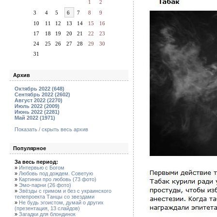
1
2
3
4
5
6
7
8
9
10
11
12
13
14
15
16
17
18
19
20
21
22
23
24
25
26
27
28
29
30
31
Архив
Октябрь 2022 (648)
Сентябрь 2022 (2602)
Август 2022 (2270)
Июль 2022 (2009)
Июнь 2022 (2281)
Май 2022 (1971)
Показать / скрыть весь архив
Популярное
За весь период:
»
Интервью с Богом
»
Любовь под дождем. Советую
»
Картинки про любовь (73 фото)
»
Эмо-парни (26 фото)
»
Звёзды с гримом и без с украинского
телепроекта Танцы со звездами
»
Не будь эгоистом, думай о других
(презентация, 13 слайдов)
»
Загадки для блондинок