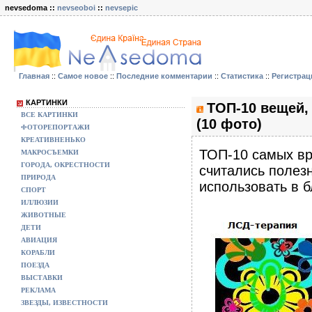
nevsedoma ::
nevseoboi
::
nevsepic
Главная
::
Самое новое
::
Последние комментарии
::
Статистика
::
Регистрац
КАРТИНКИ
ТОП-10 вещей,
ВСЕ КАРТИНКИ
(10 фото)
ФОТОРЕПОРТАЖИ
КРЕАТИВНЕНЬКО
ТОП-10 самых вр
МАКРОСЪЕМКИ
ГОРОДА, ОКРЕСТНОСТИ
считались полез
ПРИРОДА
использовать в б
СПОРТ
ИЛЛЮЗИИ
ЖИВОТНЫЕ
ДЕТИ
АВИАЦИЯ
КОРАБЛИ
ПОЕЗДА
ВЫСТАВКИ
РЕКЛАМА
ЗВЕЗДЫ, ИЗВЕСТНОСТИ