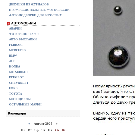
ДЕВУШКИ ИЗ ЖУРНАЛОВ
ПРОФЕССИОНАЛЬНЫЕ ФОТОСЕССИИ
ФОТОПОДБОРКИ ДЛЯ ВЗРОСЛЫХ
АВТОМОБИЛИ
АВАРИИ
ФОТОРЕПОРТАЖЫ
АВТО ВЫСТАВКИ
FERRARI
MERCEDES
BMW
AUDI
HONDA
MITSUBISHI
PEUGEOT
CHEVROLET
FORD
TOYOTA
МОТОЦИКЛЫ
ОСТАЛЬНЫЕ МАРКИ
Календарь
«
Август 2026 »
Пн
Вт
Ср
Чт
Пт
Сб
Вс