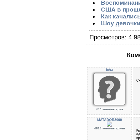
Воспоминани
США в прошл
Как качалис
Шоу девочки
Просмотров: 4 98
Ком
Icha
Ск
444 комментария
MATADOR3000
4819 комментариев
Кр
ад
пр