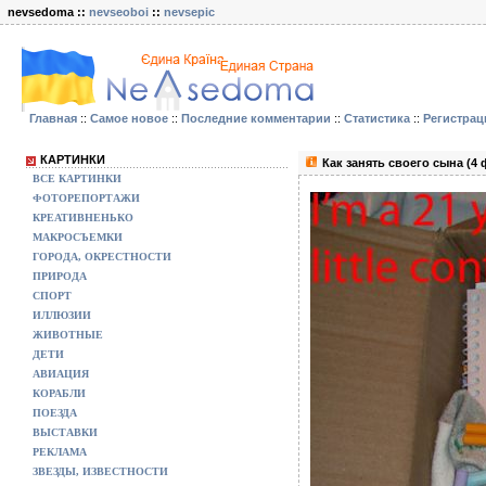
nevsedoma ::
nevseoboi
::
nevsepic
Главная
::
Самое новое
::
Последние комментарии
::
Статистика
::
Регистрац
КАРТИНКИ
Как занять своего сына (4 
ВСЕ КАРТИНКИ
ФОТОРЕПОРТАЖИ
КРЕАТИВНЕНЬКО
МАКРОСЪЕМКИ
ГОРОДА, ОКРЕСТНОСТИ
ПРИРОДА
СПОРТ
ИЛЛЮЗИИ
ЖИВОТНЫЕ
ДЕТИ
АВИАЦИЯ
КОРАБЛИ
ПОЕЗДА
ВЫСТАВКИ
РЕКЛАМА
ЗВЕЗДЫ, ИЗВЕСТНОСТИ