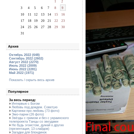
1
2
3
4
5
6
7
8
9
10
11
12
13
14
15
16
17
18
19
20
21
22
23
24
25
26
27
28
29
30
31
Архив
Октябрь 2022 (648)
Сентябрь 2022 (2602)
Август 2022 (2270)
Июль 2022 (2009)
Июнь 2022 (2281)
Май 2022 (1971)
Показать / скрыть весь архив
Популярное
За весь период:
»
Интервью с Богом
»
Любовь под дождем. Советую
»
Картинки про любовь (73 фото)
»
Эмо-парни (26 фото)
»
Звёзды с гримом и без с украинского
телепроекта Танцы со звездами
»
Не будь эгоистом, думай о других
(презентация, 13 слайдов)
»
Загадки для блондинок