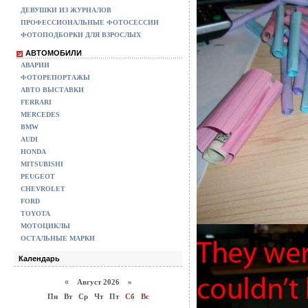
ДЕВУШКИ ИЗ ЖУРНАЛОВ
ПРОФЕССИОНАЛЬНЫЕ ФОТОСЕССИИ
ФОТОПОДБОРКИ ДЛЯ ВЗРОСЛЫХ
АВТОМОБИЛИ
АВАРИИ
ФОТОРЕПОРТАЖЫ
АВТО ВЫСТАВКИ
FERRARI
MERCEDES
BMW
AUDI
HONDA
MITSUBISHI
PEUGEOT
CHEVROLET
FORD
TOYOTA
МОТОЦИКЛЫ
ОСТАЛЬНЫЕ МАРКИ
Календарь
«
Август 2026 »
Пн
Вт
Ср
Чт
Пт
Сб
Вс