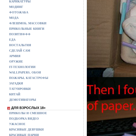
КАРИКАТУРЫ
МОДИНГ
ФОТОЖАБА
МОДА
ФЛЕШМОБ, МАССОВКИ
ПРИКОЛЬНЫЕ КНИГИ
ПОЗИТИФФФ
ЕДА
НОСТАЛЬГИЯ
СДЕЛАЙ САМ
АРМИЯ
ОРУЖИЕ
IT-ТЕХНОЛОГИИ
WALLPAPERS, ОБОИ
ПОЖАРЫ, КАТАСТРОФЫ
ЗАГАДКИ
ТАТУИРОВКИ
КИТАЙ
ДЕМОТИВАТОРЫ
ДЛЯ ВЗРОСЛЫХ 18+
ПРИКОЛЫ И СМЕШНОЕ
ПОДБОРКА ВИДЕО
УЖАСНОЕ
КРАСИВЫЕ ДЕВУШКИ
КРАСИВЫЕ ПАРНИ