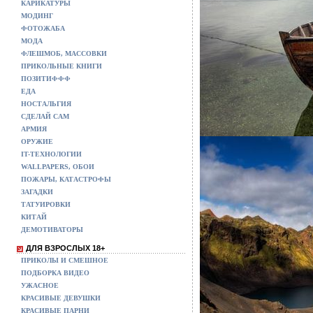
КАРИКАТУРЫ
МОДИНГ
ФОТОЖАБА
МОДА
ФЛЕШМОБ, МАССОВКИ
ПРИКОЛЬНЫЕ КНИГИ
ПОЗИТИФФФ
ЕДА
НОСТАЛЬГИЯ
СДЕЛАЙ САМ
АРМИЯ
ОРУЖИЕ
IT-ТЕХНОЛОГИИ
WALLPAPERS, ОБОИ
ПОЖАРЫ, КАТАСТРОФЫ
ЗАГАДКИ
ТАТУИРОВКИ
КИТАЙ
ДЕМОТИВАТОРЫ
ДЛЯ ВЗРОСЛЫХ 18+
ПРИКОЛЫ И СМЕШНОЕ
ПОДБОРКА ВИДЕО
УЖАСНОЕ
КРАСИВЫЕ ДЕВУШКИ
КРАСИВЫЕ ПАРНИ