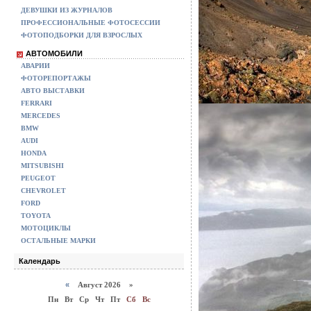
ДЕВУШКИ ИЗ ЖУРНАЛОВ
ПРОФЕССИОНАЛЬНЫЕ ФОТОСЕССИИ
ФОТОПОДБОРКИ ДЛЯ ВЗРОСЛЫХ
АВТОМОБИЛИ
АВАРИИ
ФОТОРЕПОРТАЖЫ
АВТО ВЫСТАВКИ
FERRARI
MERCEDES
BMW
AUDI
HONDA
MITSUBISHI
PEUGEOT
CHEVROLET
FORD
TOYOTA
МОТОЦИКЛЫ
ОСТАЛЬНЫЕ МАРКИ
Календарь
«
Август 2026 »
Пн
Вт
Ср
Чт
Пт
Сб
Вс