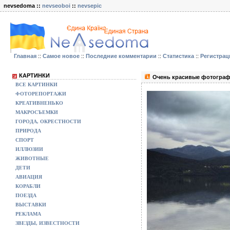
nevsedoma ::
nevseoboi
::
nevsepic
Главная
::
Самое новое
::
Последние комментарии
::
Статистика
::
Регистрац
КАРТИНКИ
Очень красивые фотограф
ВСЕ КАРТИНКИ
ФОТОРЕПОРТАЖИ
КРЕАТИВНЕНЬКО
МАКРОСЪЕМКИ
ГОРОДА, ОКРЕСТНОСТИ
ПРИРОДА
СПОРТ
ИЛЛЮЗИИ
ЖИВОТНЫЕ
ДЕТИ
АВИАЦИЯ
КОРАБЛИ
ПОЕЗДА
ВЫСТАВКИ
РЕКЛАМА
ЗВЕЗДЫ, ИЗВЕСТНОСТИ