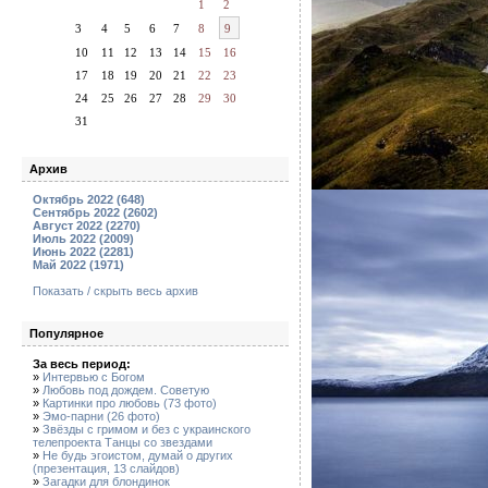
1
2
3
4
5
6
7
8
9
10
11
12
13
14
15
16
17
18
19
20
21
22
23
24
25
26
27
28
29
30
31
Архив
Октябрь 2022 (648)
Сентябрь 2022 (2602)
Август 2022 (2270)
Июль 2022 (2009)
Июнь 2022 (2281)
Май 2022 (1971)
Показать / скрыть весь архив
Популярное
За весь период:
»
Интервью с Богом
»
Любовь под дождем. Советую
»
Картинки про любовь (73 фото)
»
Эмо-парни (26 фото)
»
Звёзды с гримом и без с украинского
телепроекта Танцы со звездами
»
Не будь эгоистом, думай о других
(презентация, 13 слайдов)
»
Загадки для блондинок