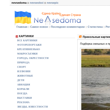
nevsedoma ::
nevseoboi
::
nevsepic
Главная
::
Самое новое
::
Последние комментарии
::
Статистика
::
Ре
КАРТИНКИ
Прикольные картин
ВСЕ КАРТИНКИ
Подборка смешных и пр
ФОТОРЕПОРТАЖИ
КРЕАТИВНЕНЬКО
МАКРОСЪЕМКИ
ГОРОДА, ОКРЕСТНОСТИ
ПРИРОДА
СПОРТ
ИЛЛЮЗИИ
ЖИВОТНЫЕ
ДЕТИ
АВИАЦИЯ
КОРАБЛИ
ПОЕЗДА
ВЫСТАВКИ
РЕКЛАМА
ЗВЕЗДЫ, ИЗВЕСТНОСТИ