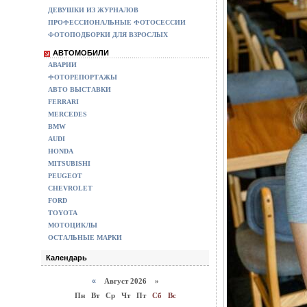
ДЕВУШКИ ИЗ ЖУРНАЛОВ
ПРОФЕССИОНАЛЬНЫЕ ФОТОСЕССИИ
ФОТОПОДБОРКИ ДЛЯ ВЗРОСЛЫХ
АВТОМОБИЛИ
АВАРИИ
ФОТОРЕПОРТАЖЫ
АВТО ВЫСТАВКИ
FERRARI
MERCEDES
BMW
AUDI
HONDA
MITSUBISHI
PEUGEOT
CHEVROLET
FORD
TOYOTA
МОТОЦИКЛЫ
ОСТАЛЬНЫЕ МАРКИ
Календарь
«
Август 2026 »
Пн
Вт
Ср
Чт
Пт
Сб
Вс