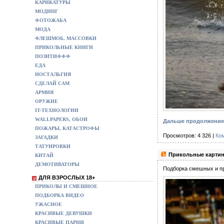
КАРИКАТУРЫ
МОДИНГ
ФОТОЖАБА
МОДА
ФЛЕШМОБ, МАССОВКИ
ПРИКОЛЬНЫЕ КНИГИ
ПОЗИТИФФФ
ЕДА
НОСТАЛЬГИЯ
СДЕЛАЙ САМ
АРМИЯ
ОРУЖИЕ
IT-ТЕХНОЛОГИИ
WALLPAPERS, ОБОИ
Дальше продолжение 
ПОЖАРЫ, КАТАСТРОФЫ
Просмотров: 4 326 |
Ко
ЗАГАДКИ
ТАТУИРОВКИ
Прикольные картин
КИТАЙ
ДЕМОТИВАТОРЫ
Подборка смешных и пр
ДЛЯ ВЗРОСЛЫХ 18+
ПРИКОЛЫ И СМЕШНОЕ
ПОДБОРКА ВИДЕО
УЖАСНОЕ
КРАСИВЫЕ ДЕВУШКИ
КРАСИВЫЕ ПАРНИ