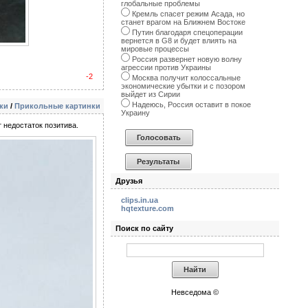
глобальные проблемы
Кремль спасет режим Асада, но
станет врагом на Ближнем Востоке
Путин благодаря спецоперации
вернется в G8 и будет влиять на
мировые процессы
Россия развернет новую волну
агрессии против Украины
-2
Москва получит колоссальные
экономические убытки и с позором
выйдет из Сирии
Надеюсь, Россия оставит в покое
ки
/
Прикольные картинки
Украину
 недостаток позитива.
Друзья
clips.in.ua
hqtexture.com
Поиск по сайту
Невседома ©