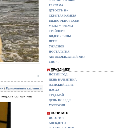
МИР ЖИВОТНЫХ
РЕКЛАМА
ДУРОСТЬ 18+
СКРЫТАЯ КАМЕРА
ВИДЕО РЕПОРТАЖИ
МУЛЬТФИЛЬМЫ
ТРЕЙЛЕРЫ
ВИДЕОКЛИПЫ
ИГРЫ
УЖАСНОЕ
НОСТАЛЬГИЯ
АВТОМОБИЛЬНЫЙ МИР
СПОРТ
ПРАЗДНИКИ
НОВЫЙ ГОД
0
ДЕНЬ ВАЛЕНТИНА
ЖЕНСКИЙ ДЕНЬ
ки
/
Прикольные картинки
ПАСХА
ТРУД-МАЙ
 недостаток позитива.
ДЕНЬ ПОБЕДЫ
ХЭЛЛОУИН
ПОЧИТАТЬ
ИСТОРИИ
АНЕКДОТЫ