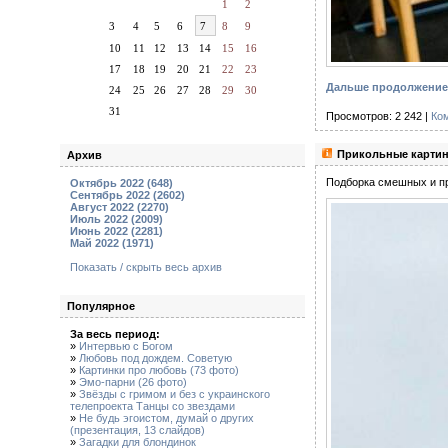
1
2
3
4
5
6
7
8
9
10
11
12
13
14
15
16
17
18
19
20
21
22
23
Дальше продолжение 
24
25
26
27
28
29
30
31
Просмотров: 2 242 |
Ко
Прикольные картин
Архив
Подборка смешных и пр
Октябрь 2022 (648)
Сентябрь 2022 (2602)
Август 2022 (2270)
Июль 2022 (2009)
Июнь 2022 (2281)
Май 2022 (1971)
Показать / скрыть весь архив
Популярное
За весь период:
»
Интервью с Богом
»
Любовь под дождем. Советую
»
Картинки про любовь (73 фото)
»
Эмо-парни (26 фото)
»
Звёзды с гримом и без с украинского
телепроекта Танцы со звездами
»
Не будь эгоистом, думай о других
(презентация, 13 слайдов)
»
Загадки для блондинок