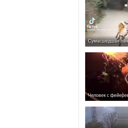
Сумасшедшая лан
Человек с фейере