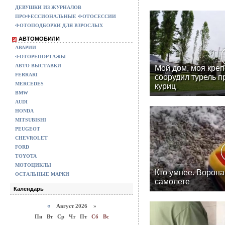
ДЕВУШКИ ИЗ ЖУРНАЛОВ
ПРОФЕССИОНАЛЬНЫЕ ФОТОСЕССИИ
ФОТОПОДБОРКИ ДЛЯ ВЗРОСЛЫХ
АВТОМОБИЛИ
АВАРИИ
ФОТОРЕПОРТАЖЫ
АВТО ВЫСТАВКИ
Мой дом, моя креп
FERRARI
соорудил турель п
MERCEDES
куриц
BMW
AUDI
HONDA
MITSUBISHI
PEUGEOT
CHEVROLET
FORD
TOYOTA
МОТОЦИКЛЫ
Кто умнее. Ворона
ОСТАЛЬНЫЕ МАРКИ
самолете
Календарь
«
Август 2026 »
Пн
Вт
Ср
Чт
Пт
Сб
Вс