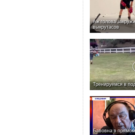
Аж голова закружи
выкрутасов
Тренируемся в под
Бавовна в прямом