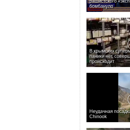
рашистского «эксп
бомбануло
В крымских супер
паники нет, совер
происходит
Неудачная посадк
Chinook