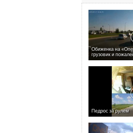
Обиженка на «Опе
грузовик и пожале
Педрос за рулем