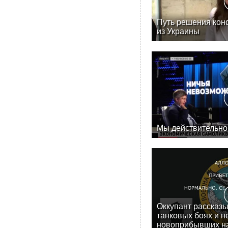
Путь решения конф
из Украины
Мы действительно
Оккупант рассказы
танковых боях и н
новоприбывших н