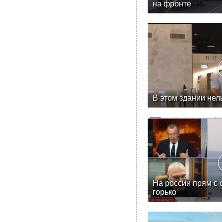
на фронте
В этом здании нел
На россии прям с 
горько