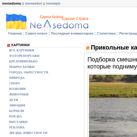
nevsedoma ::
nevseoboi
::
nevsepic
Главная
::
Самое новое
::
Последние комментарии
::
Статистика
::
Регистрац
КАРТИНКИ
Прикольные ка
ВСЕ КАРТИНКИ
ФОТОРЕПОРТАЖИ
Подборка смешны
КРЕАТИВНЕНЬКО
которые подниму
МАКРОСЪЕМКИ
ГОРОДА, ОКРЕСТНОСТИ
ПРИРОДА
СПОРТ
ИЛЛЮЗИИ
ЖИВОТНЫЕ
ДЕТИ
АВИАЦИЯ
КОРАБЛИ
ПОЕЗДА
ВЫСТАВКИ
РЕКЛАМА
ЗВЕЗДЫ, ИЗВЕСТНОСТИ