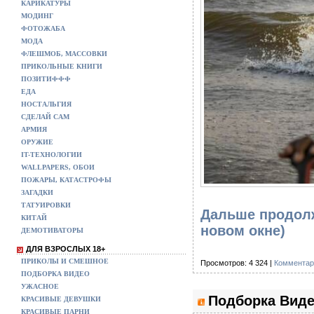
КАРИКАТУРЫ
МОДИНГ
ФОТОЖАБА
МОДА
ФЛЕШМОБ, МАССОВКИ
ПРИКОЛЬНЫЕ КНИГИ
ПОЗИТИФФФ
ЕДА
НОСТАЛЬГИЯ
СДЕЛАЙ САМ
АРМИЯ
ОРУЖИЕ
IT-ТЕХНОЛОГИИ
WALLPAPERS, ОБОИ
ПОЖАРЫ, КАТАСТРОФЫ
ЗАГАДКИ
ТАТУИРОВКИ
Дальше продолж
КИТАЙ
новом окне)
ДЕМОТИВАТОРЫ
ДЛЯ ВЗРОСЛЫХ 18+
ПРИКОЛЫ И СМЕШНОЕ
Просмотров: 4 324 |
Комментар
ПОДБОРКА ВИДЕО
УЖАСНОЕ
Подборка Виде
КРАСИВЫЕ ДЕВУШКИ
КРАСИВЫЕ ПАРНИ