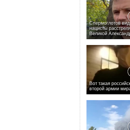
Спермоглотов вид
нацисты расстреля
Великой Александ
Вот такая российс
второй армии мира