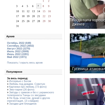
1
2
3
4
5
6
7
8
9
10
11
12
13
14
15
16
17
18
19
20
21
22
23
Когда папа хорошо
24
25
26
27
28
29
30
дженге
31
Архив
Октябрь 2022 (648)
Сентябрь 2022 (2602)
Август 2022 (2270)
Июль 2022 (2009)
Июнь 2022 (2281)
Май 2022 (1971)
Показать / скрыть весь архив
Гусеница атакова
Популярное
За весь период:
»
Интервью с Богом
»
Любовь под дождем. Советую
»
Картинки про любовь (73 фото)
»
Эмо-парни (26 фото)
»
Звёзды с гримом и без с украинского
телепроекта Танцы со звездами
»
Не будь эгоистом, думай о других
(презентация, 13 слайдов)
»
Загадки для блондинок