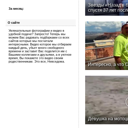
Звезды «Назад в 
За месяц:
спустя 37 лет пос
О сайте
Увлекательные фотографии и видео в
удобной подаче? Запросто! Теперь мы
можем Вас радовать подборками со всех
сайтов которые мы посчитали
интересными. Видео которое мы отбираем
каждый день, убьет много свободного
времени и заставит Вас поделится им с
Вашими коллегами и друзьями, а в уютное
время, Вы покажете это видео своим
родественникам. Это все, Невседома.
Интересно, а что 
Девушка на мотоц