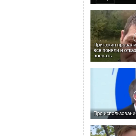
Пригожин провали
все поняли и отка
воевать
Про использовани