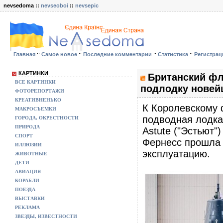
nevsedoma ::
nevseoboi
::
nevsepic
Главная
::
Самое новое
::
Последние комментарии
::
Статистика
::
Регистрац
КАРТИНКИ
Британский фл
ВСЕ КАРТИНКИ
подлодку новейш
ФОТОРЕПОРТАЖИ
КРЕАТИВНЕНЬКО
К Королевскому 
МАКРОСЪЕМКИ
подводная лодка
ГОРОДА, ОКРЕСТНОСТИ
ПРИРОДА
Astute ("Эстьют"
СПОРТ
Фернесс прошла 
ИЛЛЮЗИИ
эксплуатацию.
ЖИВОТНЫЕ
ДЕТИ
АВИАЦИЯ
КОРАБЛИ
ПОЕЗДА
ВЫСТАВКИ
РЕКЛАМА
ЗВЕЗДЫ, ИЗВЕСТНОСТИ