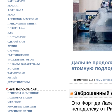
КАРИКАТУРЫ
МОДИНГ
ФОТОЖАБА
МОДА
ФЛЕШМОБ, МАССОВКИ
ПРИКОЛЬНЫЕ КНИГИ
ПОЗИТИФФФ
ЕДА
НОСТАЛЬГИЯ
СДЕЛАЙ САМ
АРМИЯ
ОРУЖИЕ
IT-ТЕХНОЛОГИИ
WALLPAPERS, ОБОИ
Дальше продолж
ПОЖАРЫ, КАТАСТРОФЫ
атомную подлод
ЗАГАДКИ
ТАТУИРОВКИ
КИТАЙ
Просмотров: 718 |
Комментарии
ДЕМОТИВАТОРЫ
ДЛЯ ВЗРОСЛЫХ 18+
Заброшенный ф
ПРИКОЛЫ И СМЕШНОЕ
ПОДБОРКА ВИДЕО
Это Форт да Лахе
УЖАСНОЕ
КРАСИВЫЕ ДЕВУШКИ
неподалёку от Р
КРАСИВЫЕ ПАРНИ