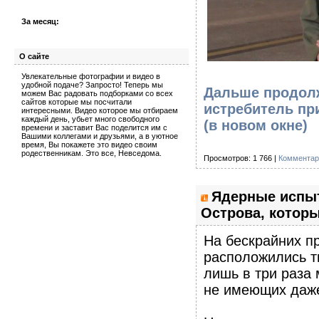
За месяц:
О сайте
Увлекательные фотографии и видео в
удобной подаче? Запросто! Теперь мы
Дальше продолж
можем Вас радовать подборками со всех
сайтов которые мы посчитали
истребитель при
интересными. Видео которое мы отбираем
каждый день, убьет много свободного
(в новом окне)
времени и заставит Вас поделится им с
Вашими коллегами и друзьями, а в уютное
время, Вы покажете это видео своим
родественникам. Это все, Невседома.
Просмотров: 1 766 |
Комментар
Ядерные испыт
Острова, которы
На бескрайних п
расположились ты
лишь в три раза
не имеющих даже