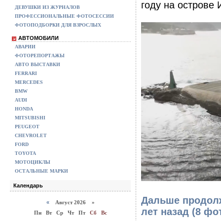
году на острове 
ДЕВУШКИ ИЗ ЖУРНАЛОВ
ПРОФЕССИОНАЛЬНЫЕ ФОТОСЕССИИ
ФОТОПОДБОРКИ ДЛЯ ВЗРОСЛЫХ
АВТОМОБИЛИ
АВАРИИ
ФОТОРЕПОРТАЖЫ
АВТО ВЫСТАВКИ
FERRARI
MERCEDES
BMW
AUDI
HONDA
MITSUBISHI
PEUGEOT
CHEVROLET
FORD
TOYOTA
МОТОЦИКЛЫ
ОСТАЛЬНЫЕ МАРКИ
Календарь
Дальше продолж
«
Август 2026 »
лет назад (8 фо
Пн
Вт
Ср
Чт
Пт
Сб
Вс