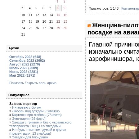
1
2
3
4
5
6
7
8
9
Просмотров: 1 143 |
Комментар
10
11
12
13
14
15
16
17
18
19
20
21
22
23
Женщина-пилот
24
25
26
27
28
29
30
посадке на авиа
31
Главной причино
Архив
изначально счита
Октябрь 2022 (648)
аэрофинишера, к
Сентябрь 2022 (2602)
Август 2022 (2270)
Июль 2022 (2009)
Июнь 2022 (2281)
Май 2022 (1971)
Показать / скрыть весь архив
Популярное
За весь период:
»
Интервью с Богом
»
Любовь под дождем. Советую
»
Картинки про любовь (73 фото)
»
Эмо-парни (26 фото)
»
Звёзды с гримом и без с украинского
телепроекта Танцы со звездами
»
Не будь эгоистом, думай о других
(презентация, 13 слайдов)
»
Загадки для блондинок