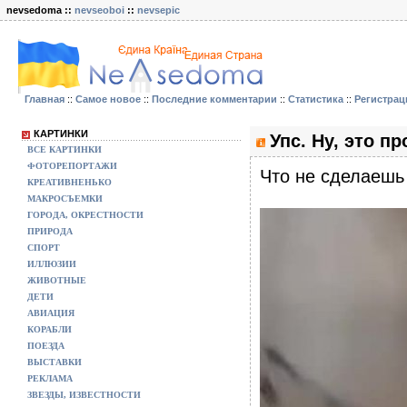
nevsedoma ::
nevseoboi
::
nevsepic
Главная
::
Самое новое
::
Последние комментарии
::
Статистика
::
Регистрац
КАРТИНКИ
Упс. Ну, это 
ВСЕ КАРТИНКИ
ФОТОРЕПОРТАЖИ
Что не сделаешь
КРЕАТИВНЕНЬКО
МАКРОСЪЕМКИ
ГОРОДА, ОКРЕСТНОСТИ
ПРИРОДА
СПОРТ
ИЛЛЮЗИИ
ЖИВОТНЫЕ
ДЕТИ
АВИАЦИЯ
КОРАБЛИ
ПОЕЗДА
ВЫСТАВКИ
РЕКЛАМА
ЗВЕЗДЫ, ИЗВЕСТНОСТИ