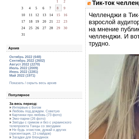
1
2
Тик-ток челле
3
4
5
6
7
8
9
Челленджи в Тик
10
11
12
13
14
15
16
взрослой аудито
17
18
19
20
21
22
23
на мнение публи
24
25
26
27
28
29
30
31
челленджи. И во
трудно.
Архив
Октябрь 2022 (648)
Сентябрь 2022 (2602)
Август 2022 (2270)
Июль 2022 (2009)
Июнь 2022 (2281)
Май 2022 (1971)
Показать / скрыть весь архив
Популярное
За весь период:
»
Интервью с Богом
»
Любовь под дождем. Советую
»
Картинки про любовь (73 фото)
»
Эмо-парни (26 фото)
»
Звёзды с гримом и без с украинского
телепроекта Танцы со звездами
»
Не будь эгоистом, думай о других
(презентация, 13 слайдов)
»
Загадки для блондинок