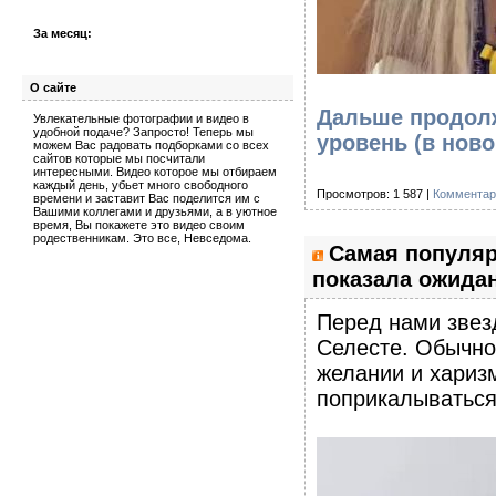
За месяц:
О сайте
Дальше продолж
Увлекательные фотографии и видео в
удобной подаче? Запросто! Теперь мы
уровень
(в ново
можем Вас радовать подборками со всех
сайтов которые мы посчитали
интересными. Видео которое мы отбираем
каждый день, убьет много свободного
Просмотров: 1 587 |
Комментар
времени и заставит Вас поделится им с
Вашими коллегами и друзьями, а в уютное
время, Вы покажете это видео своим
родественникам. Это все, Невседома.
Самая популяр
показала ожидан
Перед нами звез
Селесте. Обычно 
желании и харизм
поприкалываться