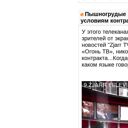
Пышногрудые в
условиям контра
У этого телекана
зрителей от экра
новостей "Zjarr 
«Огонь ТВ», нико
контракта...Когда
каком языке гов