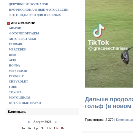
ДЕВУШКИ ИЗ ЖУРНАЛОВ
ПРОФЕССИОНАЛЬНЫЕ ФОТОСЕССИИ
ФОТОПОДБОРКИ ДЛЯ ВЗРОСЛЫХ
АВТОМОБИЛИ
АВАРИИ
ФОТОРЕПОРТАЖЫ
АВТО ВЫСТАВКИ
FERRARI
MERCEDES
BMW
AUDI
HONDA
MITSUBISHI
PEUGEOT
CHEVROLET
FORD
TOYOTA
МОТОЦИКЛЫ
Дальше продолж
ОСТАЛЬНЫЕ МАРКИ
гольф
(в новом
Календарь
Просмотров: 2 379 |
Комментар
«
Август 2026 »
Пн
Вт
Ср
Чт
Пт
Сб
Вс