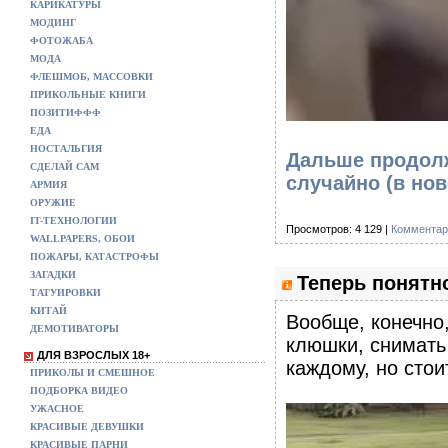
КАРИКАТУРЫ
МОДИНГ
ФОТОЖАБА
МОДА
ФЛЕШМОБ, МАССОВКИ
ПРИКОЛЬНЫЕ КНИГИ
ПОЗИТИФФФ
ЕДА
НОСТАЛЬГИЯ
Дальше продолж
СДЕЛАЙ САМ
случайно
(в но
АРМИЯ
ОРУЖИЕ
IT-ТЕХНОЛОГИИ
Просмотров: 4 129 |
Комментар
WALLPAPERS, ОБОИ
ПОЖАРЫ, КАТАСТРОФЫ
ЗАГАДКИ
Теперь понятн
ТАТУИРОВКИ
КИТАЙ
Вообще, конечно,
ДЕМОТИВАТОРЫ
клюшки, снимать
ДЛЯ ВЗРОСЛЫХ 18+
каждому, но стои
ПРИКОЛЫ И СМЕШНОЕ
ПОДБОРКА ВИДЕО
УЖАСНОЕ
КРАСИВЫЕ ДЕВУШКИ
КРАСИВЫЕ ПАРНИ