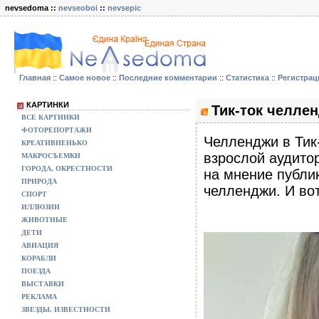
nevsedoma ::
nevseoboi
::
nevsepic
Главная
::
Самое новое
::
Последние комментарии
::
Статистика
::
Регистрац
КАРТИНКИ
Тик-ток челле
ВСЕ КАРТИНКИ
ФОТОРЕПОРТАЖИ
Челленджи в Тик
КРЕАТИВНЕНЬКО
взрослой аудито
МАКРОСЪЕМКИ
ГОРОДА, ОКРЕСТНОСТИ
на мнение публи
ПРИРОДА
челленджи. И вот
СПОРТ
ИЛЛЮЗИИ
ЖИВОТНЫЕ
ДЕТИ
АВИАЦИЯ
КОРАБЛИ
ПОЕЗДА
ВЫСТАВКИ
РЕКЛАМА
ЗВЕЗДЫ, ИЗВЕСТНОСТИ