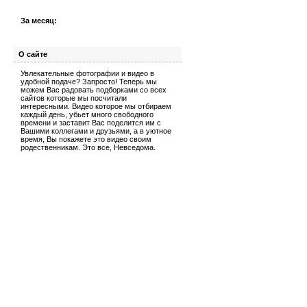
За месяц:
О сайте
Увлекательные фотографии и видео в
удобной подаче? Запросто! Теперь мы
можем Вас радовать подборками со всех
сайтов которые мы посчитали
интересными. Видео которое мы отбираем
каждый день, убьет много свободного
времени и заставит Вас поделится им с
Вашими коллегами и друзьями, а в уютное
время, Вы покажете это видео своим
родественникам. Это все, Невседома.