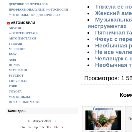
ДЕВУШКИ ИЗ ЖУРНАЛОВ
Тяжела ее но
ПРОФЕССИОНАЛЬНЫЕ ФОТОСЕССИИ
Женский аме
ФОТОПОДБОРКИ ДЛЯ ВЗРОСЛЫХ
Музыкальная
АВТОМОБИЛИ
инструментах
АВАРИИ
Пятничная т
ФОТОРЕПОРТАЖЫ
Фокус с пер
АВТО ВЫСТАВКИ
FERRARI
Необычная р
MERCEDES
Не все челле
BMW
Челлендж с 
AUDI
Необычная т
HONDA
MITSUBISHI
PEUGEOT
Просмотров: 1 58
CHEVROLET
FORD
TOYOTA
Ком
МОТОЦИКЛЫ
ОСТАЛЬНЫЕ МАРКИ
Гидропоник
Календарь
По
«
Август 2026 »
Пн
Вт
Ср
Чт
Пт
Сб
Вс
3557 комментариев