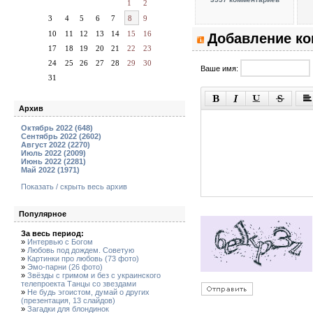
1
2
3
4
5
6
7
8
9
10
11
12
13
14
15
16
Добавление к
17
18
19
20
21
22
23
24
25
26
27
28
29
30
Ваше имя:
31
Архив
Октябрь 2022 (648)
Сентябрь 2022 (2602)
Август 2022 (2270)
Июль 2022 (2009)
Июнь 2022 (2281)
Май 2022 (1971)
Показать / скрыть весь архив
Популярное
За весь период:
»
Интервью с Богом
»
Любовь под дождем. Советую
»
Картинки про любовь (73 фото)
»
Эмо-парни (26 фото)
»
Звёзды с гримом и без с украинского
телепроекта Танцы со звездами
»
Не будь эгоистом, думай о других
(презентация, 13 слайдов)
»
Загадки для блондинок