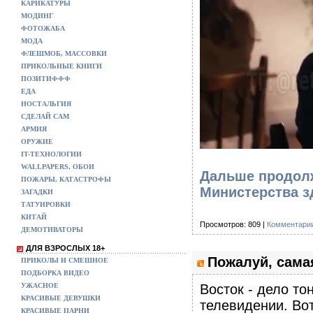
КАРИКАТУРЫ
МОДИНГ
ФОТОЖАБА
МОДА
ФЛЕШМОБ, МАССОВКИ
ПРИКОЛЬНЫЕ КНИГИ
ПОЗИТИФФФ
ЕДА
НОСТАЛЬГИЯ
СДЕЛАЙ САМ
АРМИЯ
ОРУЖИЕ
IT-ТЕХНОЛОГИИ
WALLPAPERS, ОБОИ
Дальше продолж
ПОЖАРЫ, КАТАСТРОФЫ
Министерства 
ЗАГАДКИ
ТАТУИРОВКИ
КИТАЙ
Просмотров: 809 |
Комментарии
ДЕМОТИВАТОРЫ
ДЛЯ ВЗРОСЛЫХ 18+
Пожалуй, сама
ПРИКОЛЫ И СМЕШНОЕ
ПОДБОРКА ВИДЕО
УЖАСНОЕ
Восток - дело то
КРАСИВЫЕ ДЕВУШКИ
телевидении. Во
КРАСИВЫЕ ПАРНИ