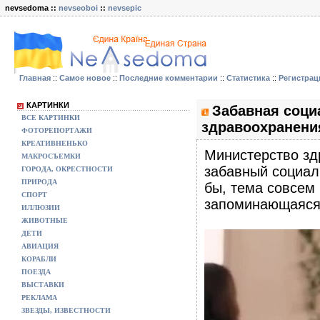
nevsedoma ::
nevseoboi
::
nevsepic
Главная
::
Самое новое
::
Последние комментарии
::
Статистика
::
Регистрац
КАРТИНКИ
Забавная соци
ВСЕ КАРТИНКИ
здравоохранени
ФОТОРЕПОРТАЖИ
КРЕАТИВНЕНЬКО
Министерство зд
МАКРОСЪЕМКИ
забавный социал
ГОРОДА, ОКРЕСТНОСТИ
ПРИРОДА
бы, тема совсем 
СПОРТ
запоминающаяся 
ИЛЛЮЗИИ
ЖИВОТНЫЕ
ДЕТИ
АВИАЦИЯ
КОРАБЛИ
ПОЕЗДА
ВЫСТАВКИ
РЕКЛАМА
ЗВЕЗДЫ, ИЗВЕСТНОСТИ