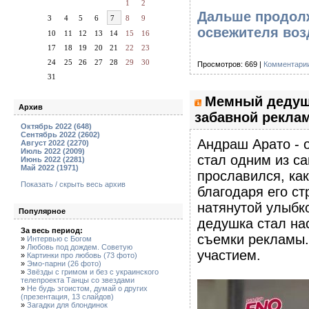
1
2
Дальше продолж
3
4
5
6
7
8
9
освежителя во
10
11
12
13
14
15
16
17
18
19
20
21
22
23
24
25
26
27
28
29
30
Просмотров: 669 |
Комментарии
31
Мемный дедуш
Архив
забавной рекла
Октябрь 2022 (648)
Сентябрь 2022 (2602)
Андраш Арато - 
Август 2022 (2270)
Июль 2022 (2009)
стал одним из с
Июнь 2022 (2281)
Май 2022 (1971)
прославился, ка
Показать / скрыть весь архив
благодаря его ст
натянутой улыбко
Популярное
дедушка стал нас
За весь период:
съемки рекламы.
»
Интервью с Богом
»
Любовь под дождем. Советую
участием.
»
Картинки про любовь (73 фото)
»
Эмо-парни (26 фото)
»
Звёзды с гримом и без с украинского
телепроекта Танцы со звездами
»
Не будь эгоистом, думай о других
(презентация, 13 слайдов)
»
Загадки для блондинок