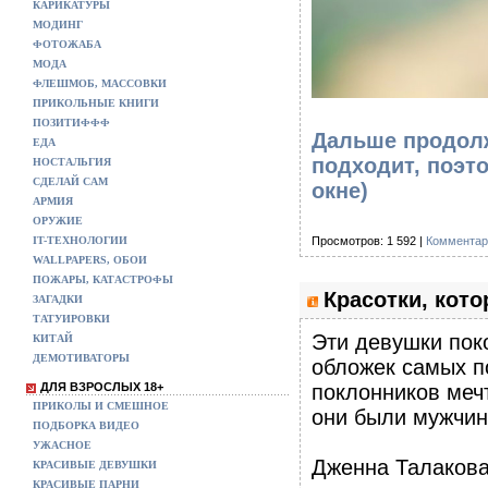
КАРИКАТУРЫ
МОДИНГ
ФОТОЖАБА
МОДА
ФЛЕШМОБ, МАССОВКИ
ПРИКОЛЬНЫЕ КНИГИ
ПОЗИТИФФФ
Дальше продолж
ЕДА
подходит, поэт
НОСТАЛЬГИЯ
СДЕЛАЙ САМ
окне)
АРМИЯ
ОРУЖИЕ
IT-ТЕХНОЛОГИИ
Просмотров: 1 592 |
Комментар
WALLPAPERS, ОБОИ
ПОЖАРЫ, КАТАСТРОФЫ
Красотки, кото
ЗАГАДКИ
ТАТУИРОВКИ
Эти девушки пок
КИТАЙ
ДЕМОТИВАТОРЫ
обложек самых п
ДЛЯ ВЗРОСЛЫХ 18+
поклонников мечт
ПРИКОЛЫ И СМЕШНОЕ
они были мужчин
ПОДБОРКА ВИДЕО
УЖАСНОЕ
Дженна Талаков
КРАСИВЫЕ ДЕВУШКИ
КРАСИВЫЕ ПАРНИ