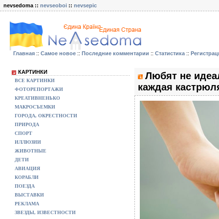
nevsedoma ::
nevseoboi
::
nevsepic
Главная
::
Самое новое
::
Последние комментарии
::
Статистика
::
Регистрац
КАРТИНКИ
Любят не идеал
ВСЕ КАРТИНКИ
каждая кастрюл
ФОТОРЕПОРТАЖИ
КРЕАТИВНЕНЬКО
МАКРОСЪЕМКИ
ГОРОДА, ОКРЕСТНОСТИ
ПРИРОДА
СПОРТ
ИЛЛЮЗИИ
ЖИВОТНЫЕ
ДЕТИ
АВИАЦИЯ
КОРАБЛИ
ПОЕЗДА
ВЫСТАВКИ
РЕКЛАМА
ЗВЕЗДЫ, ИЗВЕСТНОСТИ