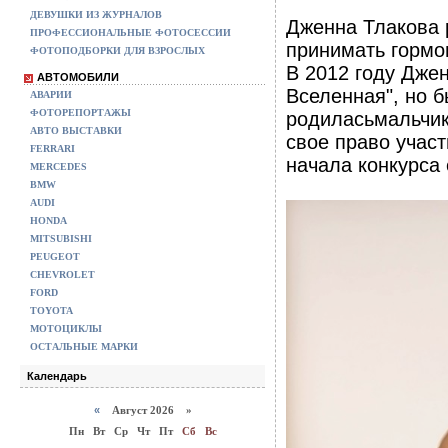
ДЕВУШКИ ИЗ ЖУРНАЛОВ
Дженна Тлакова 
ПРОФЕССИОНАЛЬНЫЕ ФОТОСЕССИИ
принимать гормо
ФОТОПОДБОРКИ ДЛЯ ВЗРОСЛЫХ
В 2012 году Джен
АВТОМОБИЛИ
Вселенная", но 
АВАРИИ
ФОТОРЕПОРТАЖЫ
родиласьмальчик
АВТО ВЫСТАВКИ
свое право участ
FERRARI
начала конкурса
MERCEDES
BMW
AUDI
HONDA
MITSUBISHI
PEUGEOT
CHEVROLET
FORD
TOYOTA
МОТОЦИКЛЫ
ОСТАЛЬНЫЕ МАРКИ
Календарь
«
Август 2026 »
Пн
Вт
Ср
Чт
Пт
Сб
Вс