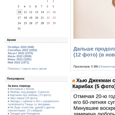
1
2
3
4
5
6
7
8
9
10
11
12
13
14
15
16
17
18
19
20
21
22
23
24
25
26
27
28
29
30
31
Архив
Октябрь 2022 (648)
Дальше продолж
Сентябрь 2022 (2602)
Август 2022 (2270)
(12 фото)
(в но
Июль 2022 (2009)
Июнь 2022 (2281)
Май 2022 (1971)
Просмотров: 5 386 |
Комментар
Показать / скрыть весь архив
Популярное
Хью Джекман с
Карибах (5 фото
За весь период:
»
Интервью с Богом
»
Любовь под дождем. Советую
»
Картинки про любовь (73 фото)
Отмечая 20-ю го
»
Эмо-парни (26 фото)
его 60-летняя с
»
Звёзды с гримом и без с украинского
телепроекта Танцы со звездами
Минувшее воскре
»
Не будь эгоистом, думай о других
(презентация, 13 слайдов)
замечена любопы
»
Загадки для блондинок