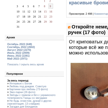
1
2
красивые брови,
3
4
5
6
7
8
9
10
11
12
13
14
15
16
Просмотров: 2 498 |
Комментар
17
18
19
20
21
22
23
24
25
26
27
28
29
30
Откройте неме
31
ручек (17 фото)
Архив
От криповатых д
Октябрь 2022 (648)
которые всё же п
Сентябрь 2022 (2602)
Август 2022 (2270)
можно использова
Июль 2022 (2009)
Июнь 2022 (2281)
Май 2022 (1971)
Показать / скрыть весь архив
Популярное
За весь период:
»
Интервью с Богом
»
Любовь под дождем. Советую
»
Картинки про любовь (73 фото)
»
Эмо-парни (26 фото)
»
Звёзды с гримом и без с украинского
телепроекта Танцы со звездами
»
Не будь эгоистом, думай о других
(презентация, 13 слайдов)
»
Загадки для блондинок