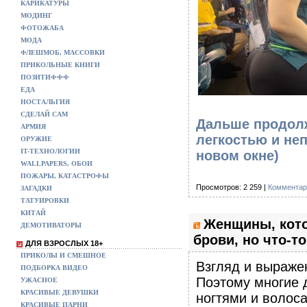
КАРИКАТУРЫ
МОДИНГ
ФОТОЖАБА
МОДА
ФЛЕШМОБ, МАССОВКИ
ПРИКОЛЬНЫЕ КНИГИ
ПОЗИТИФФФ
ЕДА
НОСТАЛЬГИЯ
СДЕЛАЙ САМ
Дальше продолж
АРМИЯ
легкостью и не
ОРУЖИЕ
IT-ТЕХНОЛОГИИ
новом окне)
WALLPAPERS, ОБОИ
ПОЖАРЫ, КАТАСТРОФЫ
Просмотров: 2 259 |
Комментар
ЗАГАДКИ
ТАТУИРОВКИ
КИТАЙ
Женщины, кото
ДЕМОТИВАТОРЫ
брови, но что-то
ДЛЯ ВЗРОСЛЫХ 18+
ПРИКОЛЫ И СМЕШНОЕ
Взгляд и выражен
ПОДБОРКА ВИДЕО
Поэтому многие 
УЖАСНОЕ
КРАСИВЫЕ ДЕВУШКИ
ногтями и волос
КРАСИВЫЕ ПАРНИ