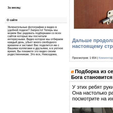
За месяц:
О сайте
Увлекательные фотографии и видео в
удобной подаче? Запросто! Теперь мы
можем Вас радовать подборками со всех
сайтов которые мы посчитали
интересными. Видео которое мы отбираем
Дальше продолж
каждый день, убьет много свободного
настоящему стр
времени и заставит Вас поделится им с
Вашими коллегами и друзьями, а в уютное
время, Вы покажете это видео своим
родественникам. Это все, Невседома.
Просмотров: 1 654 |
Комментар
Подборка из се
Бога становится
У этих ребят рук
Она настолько ра
посмотрите на их