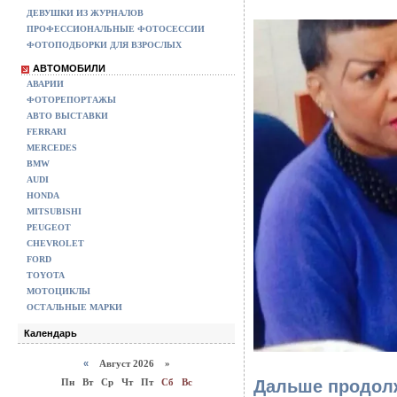
ДЕВУШКИ ИЗ ЖУРНАЛОВ
ПРОФЕССИОНАЛЬНЫЕ ФОТОСЕССИИ
ФОТОПОДБОРКИ ДЛЯ ВЗРОСЛЫХ
АВТОМОБИЛИ
АВАРИИ
ФОТОРЕПОРТАЖЫ
АВТО ВЫСТАВКИ
FERRARI
MERCEDES
BMW
AUDI
HONDA
MITSUBISHI
PEUGEOT
CHEVROLET
FORD
TOYOTA
МОТОЦИКЛЫ
ОСТАЛЬНЫЕ МАРКИ
Календарь
«
Август 2026 »
Пн
Вт
Ср
Чт
Пт
Сб
Вс
Дальше продолж