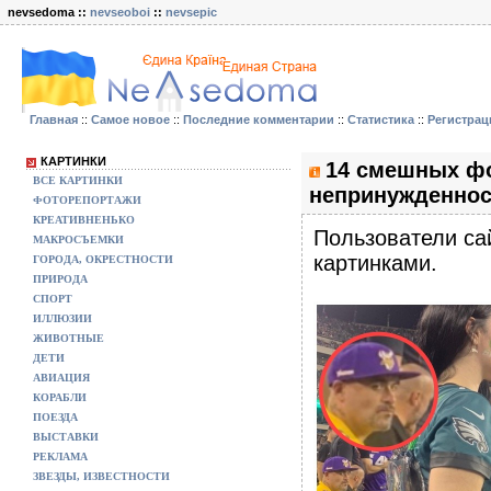
nevsedoma ::
nevseoboi
::
nevsepic
Главная
::
Самое новое
::
Последние комментарии
::
Статистика
::
Регистрац
КАРТИНКИ
14 смешных фо
ВСЕ КАРТИНКИ
непринужденнос
ФОТОРЕПОРТАЖИ
КРЕАТИВНЕНЬКО
Пользователи са
МАКРОСЪЕМКИ
картинками.
ГОРОДА, ОКРЕСТНОСТИ
ПРИРОДА
СПОРТ
ИЛЛЮЗИИ
ЖИВОТНЫЕ
ДЕТИ
АВИАЦИЯ
КОРАБЛИ
ПОЕЗДА
ВЫСТАВКИ
РЕКЛАМА
ЗВЕЗДЫ, ИЗВЕСТНОСТИ