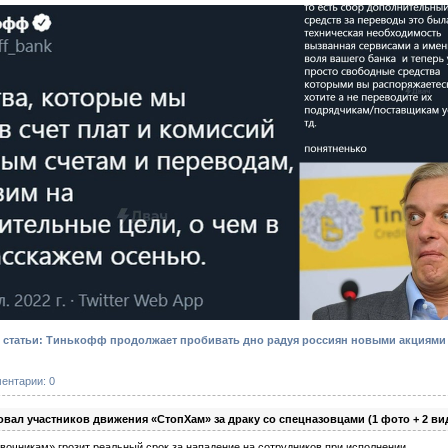
статьи: Тинькофф продолжает пробивать дно радуя россиян новыми акциями 
ентарии: 0
овал участников движения «СтопХам» за драку со спецназовцами (1 фото + 2 ви
вочникам» грозит реальный срок за нападение на сотрудников при исполнении.