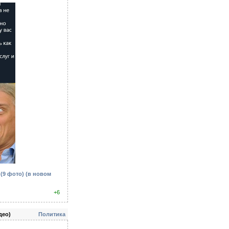
(9 фото)
(в новом
+6
део)
Политика