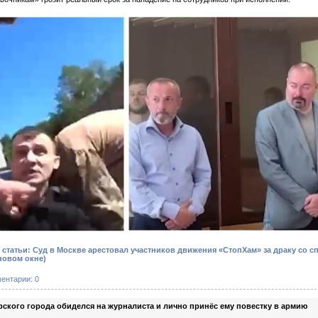
статьи: Суд в Москве арестовал участников движения «СтопХам» за драку со 
новом окне)
ентарии: 0
ского города обиделся на журналиста и лично принёс ему повестку в армию