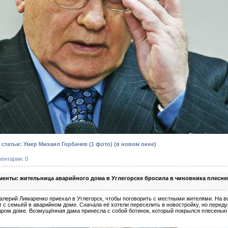
статьи: Умер Михаил Горбачев (1 фото)
(в новом окне)
ентарии: 0
менты: жительница аварийного дома в Углегорске бросила в чиновника плесн
алерий Лимаренко приехал в Углегорск, чтобы поговорить с местными жителями. На 
т с семьёй в аварийном доме. Сначала её хотели переселить в новостройку, но перед
таром доме. Возмущённая дама принесла с собой ботинок, который покрылся плесенью 