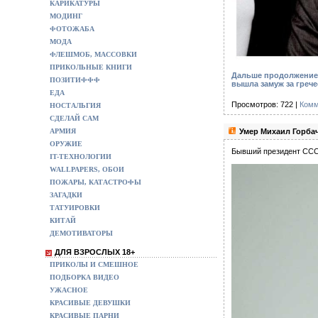
КАРИКАТУРЫ
МОДИНГ
ФОТОЖАБА
МОДА
ФЛЕШМОБ, МАССОВКИ
ПРИКОЛЬНЫЕ КНИГИ
Дальше продолжение 
ПОЗИТИФФФ
вышла замуж за греч
ЕДА
Просмотров: 722 |
Комм
НОСТАЛЬГИЯ
СДЕЛАЙ САМ
АРМИЯ
Умер Михаил Горбач
ОРУЖИЕ
Бывший президент СССР
IT-ТЕХНОЛОГИИ
WALLPAPERS, ОБОИ
ПОЖАРЫ, КАТАСТРОФЫ
ЗАГАДКИ
ТАТУИРОВКИ
КИТАЙ
ДЕМОТИВАТОРЫ
ДЛЯ ВЗРОСЛЫХ 18+
ПРИКОЛЫ И СМЕШНОЕ
ПОДБОРКА ВИДЕО
УЖАСНОЕ
КРАСИВЫЕ ДЕВУШКИ
КРАСИВЫЕ ПАРНИ