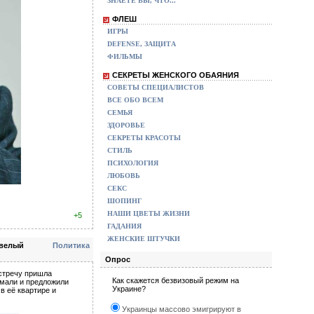
ЗНАЕТЕ ВЫ, ЧТО...
ФЛЕШ
ИГРЫ
DEFENSE, ЗАЩИТА
ФИЛЬМЫ
СЕКРЕТЫ ЖЕНСКОГО ОБАЯНИЯ
СОВЕТЫ СПЕЦИАЛИСТОВ
ВСЕ ОБО ВСЕМ
СЕМЬЯ
ЗДОРОВЬЕ
СЕКРЕТЫ КРАСОТЫ
СТИЛЬ
ПСИХОЛОГИЯ
ЛЮБОВЬ
СЕКС
ШОПИНГ
НАШИ ЦВЕТЫ ЖИЗНИ
+5
ГАДАНИЯ
ЖЕНСКИЕ ШТУЧКИ
евелый
Политика
Опрос
встречу пришла
Как скажется безвизовый режим на
умали и предложили
Украине?
в её квартире и
Украинцы массово эмигрируют в