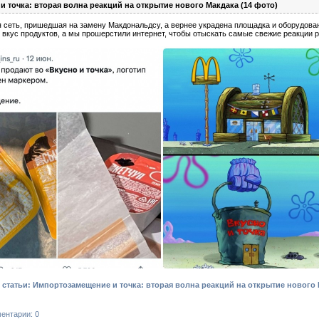
 точка: вторая волна реакций на открытие нового Макдака (14 фото)
ая сеть, пришедшая на замену Макдональдсу, а вернее украдена площадка и оборудов
 вкус продуктов, а мы прошерстили интернет, чтобы отыскать самые свежие реакции 
статьи: Импортозамещение и точка: вторая волна реакций на открытие нового 
ентарии: 0