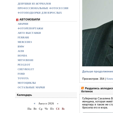
ДЕВУШКИ ИЗ ЖУРНАЛОВ
ПРОФЕССИОНАЛЬНЫЕ ФОТОСЕССИИ
ФОТОПОДБОРКИ ДЛЯ ВЗРОСЛЫХ
АВТОМОБИЛИ
АВАРИИ
ФОТОРЕПОРТАЖЫ
АВТО ВЫСТАВКИ
FERRARI
MERCEDES
BMW
AUDI
HONDA
MITSUBISHI
PEUGEOT
CHEVROLET
Дальше продолжение 
FORD
TOYOTA
Просмотров: 354 |
Комм
МОТОЦИКЛЫ
ОСТАЛЬНЫЕ МАРКИ
Раздались аплодис
ботинок
Календарь
Губернатор Сахалина В
женщина, которая живё
«
Август 2026 »
квартиру в таком же с
бросила его в мэра.
Пн
Вт
Ср
Чт
Пт
Сб
Вс