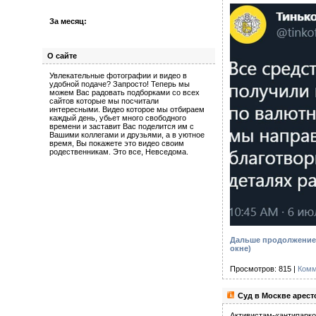
За месяц:
О сайте
Увлекательные фотографии и видео в
удобной подаче? Запросто! Теперь мы
можем Вас радовать подборками со всех
сайтов которые мы посчитали
интересными. Видео которое мы отбираем
каждый день, убьет много свободного
времени и заставит Вас поделится им с
Вашими коллегами и друзьями, а в уютное
время, Вы покажете это видео своим
родественникам. Это все, Невседома.
Дальше продолжение 
окне)
Просмотров: 815 |
Комм
Суд в Москве арест
Активистам-«антипарко