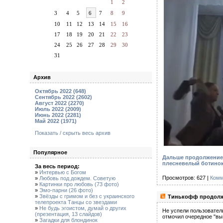
1
2
3
4
5
6
7
8
9
10
11
12
13
14
15
16
17
18
19
20
21
22
23
24
25
26
27
28
29
30
31
Архив
Октябрь 2022 (648)
Сентябрь 2022 (2602)
Август 2022 (2270)
Июль 2022 (2009)
Июнь 2022 (2281)
Май 2022 (1971)
Показать / скрыть весь архив
Популярное
Дальше продолжение 
плесневелый ботино
За весь период:
»
Интервью с Богом
Просмотров: 627 |
Комм
»
Любовь под дождем. Советую
»
Картинки про любовь (73 фото)
»
Эмо-парни (26 фото)
»
Звёзды с гримом и без с украинского
Тинькофф продолжа
телепроекта Танцы со звездами
»
Не будь эгоистом, думай о других
Не успели пользователи
(презентация, 13 слайдов)
отмочил очередное "выг
»
Загадки для блондинок