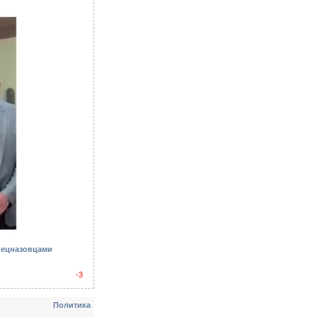
спецназовцами
-3
Политика