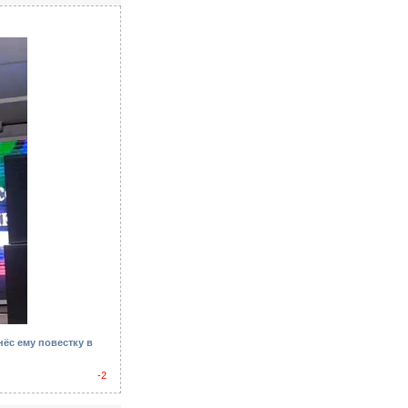
ёс ему повестку в
-2