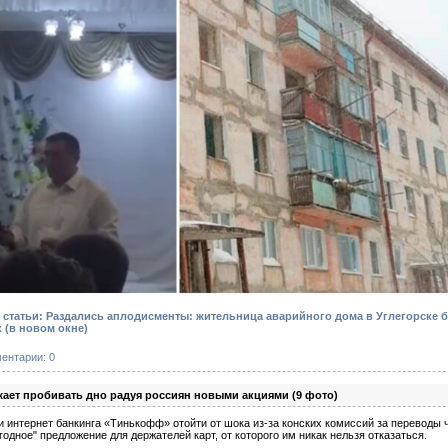
статьи: Раздались аплодисменты: жительница аварийного дома в Углегорске 
к
(в новом окне)
ентарии: 0
ет пробивать дно радуя россиян новыми акциями (9 фото)
 интернет банкинга «Тинькофф» отойти от шока из-за конских комиссий за переводы ч
одное" предложение для держателей карт, от которого им никак нельзя отказаться.