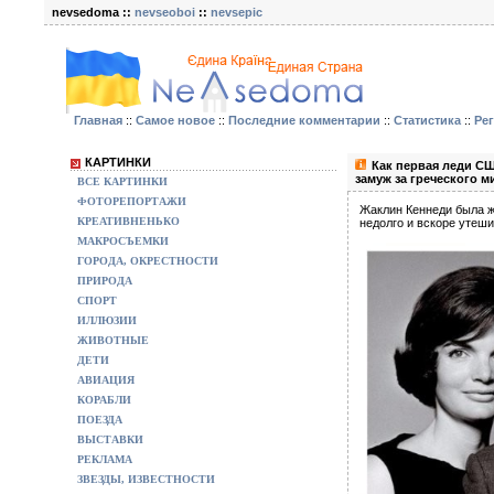
nevsedoma ::
nevseoboi
::
nevsepic
Главная
::
Самое новое
::
Последние комментарии
::
Статистика
::
Ре
КАРТИНКИ
Как первая леди СШ
замуж за греческого м
ВСЕ КАРТИНКИ
ФОТОРЕПОРТАЖИ
Жаклин Кеннеди была ж
КРЕАТИВНЕНЬКО
недолго и вскоре утеши
МАКРОСЪЕМКИ
ГОРОДА, ОКРЕСТНОСТИ
ПРИРОДА
СПОРТ
ИЛЛЮЗИИ
ЖИВОТНЫЕ
ДЕТИ
АВИАЦИЯ
КОРАБЛИ
ПОЕЗДА
ВЫСТАВКИ
РЕКЛАМА
ЗВЕЗДЫ, ИЗВЕСТНОСТИ