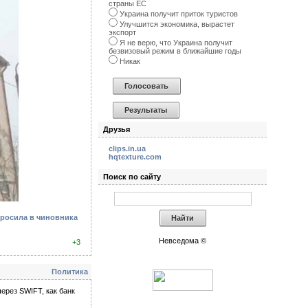
страны ЕС
Украина получит приток туристов
Улучшится экономика, вырастет
экспорт
Я не верю, что Украина получит
безвизовый режим в ближайшие годы
Никак
Друзья
clips.in.ua
hqtexture.com
Поиск по сайту
бросила в чиновника
Невседома ©
+3
Политика
ерез SWIFT, как банк